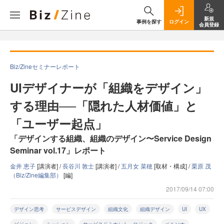
新規
事例を探す
ログイン
会員登録
Biz/Zineセミナーレポート
UIデザイナーが「組織をデザイン」
する理由──「隠れた人材価値」と
「ユーザー起点」
「デザインする組織、組織のデザイン〜Service Design
Seminar vol.17」レポート
金井 恵子
[講演者] /
長谷川 敦士
[講演者] /
五月女 菜穂
[取材・構成] /
栗原 茂
（Biz/Zine編集部）
[編]
2017/09/14 07:00
デザイン思考
サービスデザイン
組織文化
組織デザイン
UI
UX