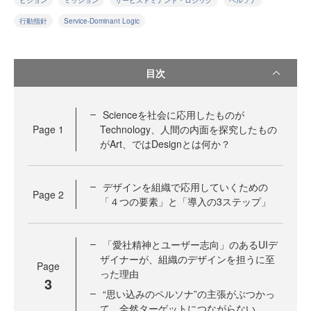
ビジョン
ミッション
サービスドミナント・ロジック
ペルソナ
行動指針
Service-Dominant Logic
目次
Scienceを社会に応用したものが
Page
1
Technology、人間の内面を探究したもの
がArt、ではDesignとは何か？
デザインを組織で応用していくための
Page
2
「４つの要素」と「導入の3ステップ」
「愛社精神とユーザー志向」のあるUIデ
ザイナーが、組織のデザインを担うに至
Page
った理由
3
“思い込みのペルソナ”の主張がぶつかっ
て、全然ターゲットにつながらない