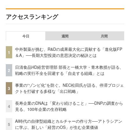
アクセスランキング
今日
週間
月間
中外製薬が挑む、R&Dの成果最大化に貢献する「進化版FP
1
＆A」──長期大型投資の意思決定の秘訣とは
日清食品HD経営管理部 部長と一橋大学・青木教授が語る、
2
戦略の実行不全を回避する「自走する組織」とは
事業の“ゾンビ化”を防ぐ。NEC松田氏が語る、停滞プロジェ
3
クトを打破する多様な「出口戦略」
長寿企業のDNAは「変わり続けること」──DNPの調査から
4
見る、100年企業の生存戦略
AI時代の自律型組織とカルチャーの作り方──アトラシアン
5
に学ぶ、新しい「経営のOS」が生む企業価値