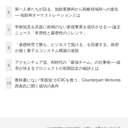
第一人者たちが語る、知財業務AIから戦略領域AIへの進化
6
──知財AIオーケストレーションとは
学術知見を武器に前例のない新規事業を成功させる──論文
7
ニュース「有用性と厳密性のジレンマ」
「基礎研究で勝ち、ビジネスで負ける」を回避する。政府
8
が描く量子エコシステム構築の道筋
アクセンチュア流、AI時代の「最強チーム」の仕事術──成
9
否が決まるプロジェクトの初期設定の秘訣とは
教科書にない“実践知”がCVCを救う。Counterpart Ventures
10
西条氏に聞く成功の条件