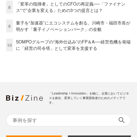
「変革の指揮者」としてのCFOの再定義──「ファイナン
8
ス“で”企業を変える」ための3つの提言とは？
量子を“加速器”にエコシステムを創る。川崎市・福田市長が
9
明かす「量子イノベーションパーク」の全貌
SOMPOグループの“海外仕込み”のFP＆A──経営危機を発端
10
に「経営の司令塔」として変革を支援する
「Leadership ☓ Innovation」を軸に、企業においてビジネ
スを創出、変革していく事業開発者のためのメディアで
す。