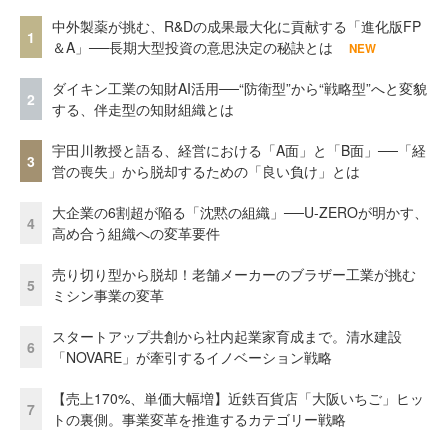
中外製薬が挑む、R&Dの成果最大化に貢献する「進化版FP
1
＆A」──長期大型投資の意思決定の秘訣とは
NEW
ダイキン工業の知財AI活用──“防衛型”から“戦略型”へと変貌
2
する、伴走型の知財組織とは
宇田川教授と語る、経営における「A面」と「B面」──「経
3
営の喪失」から脱却するための「良い負け」とは
大企業の6割超が陥る「沈黙の組織」──U-ZEROが明かす、
4
高め合う組織への変革要件
売り切り型から脱却！老舗メーカーのブラザー工業が挑む
5
ミシン事業の変革
スタートアップ共創から社内起業家育成まで。清水建設
6
「NOVARE」が牽引するイノベーション戦略
【売上170%、単価大幅増】近鉄百貨店「大阪いちご」ヒッ
7
トの裏側。事業変革を推進するカテゴリー戦略