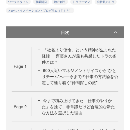
ワークスタイル
事業開発
地方創生
トラリーマン
会社員のトラ
とかち・イノベーション・プログラム（ＴＩＰ）
目次
「社名より使命」という精神が生まれた
経緯──齊藤さんが最も共感したトラの条
件とは？
Page
1
600人近いマネジメントサイズから“ひと
りチーム”へ──今までの仕事の方法論を否
定して辿り着く“仲間探しの旅”
今まで積み上げてきた「仕事のやりか
Page
2
た」を捨て、非常識だけど合理的な新た
な方法を選択した理由