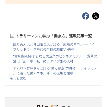
トラリーマンに学ぶ「働き方」連載記事一覧
藤野英人氏と仲山進也氏が語る「組織のネコ」──ハイ
ブリッドワーク時代の“4種の動物”が共存...
“賞味期限切れ”となる大企業のビジネスモデル──変革の
鍵は「起・承・転・結」タイプ別の人材...
オムロン竹林さんと語る“働く原点”の再考──ライフモデ
ルに沿った働くエネルギーの充填と循環...
もっと読む