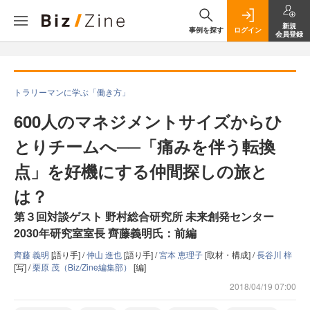
新規
事例を探す
ログイン
会員登録
トラリーマンに学ぶ「働き方」
600人のマネジメントサイズからひ
とりチームへ──「痛みを伴う転換
点」を好機にする仲間探しの旅と
は？
第３回対談ゲスト 野村総合研究所 未来創発センター
2030年研究室室長 齊藤義明氏：前編
齊藤 義明
[語り手] /
仲山 進也
[語り手] /
宮本 恵理子
[取材・構成] /
長谷川 梓
[写] /
栗原 茂（Biz/Zine編集部）
[編]
2018/04/19 07:00