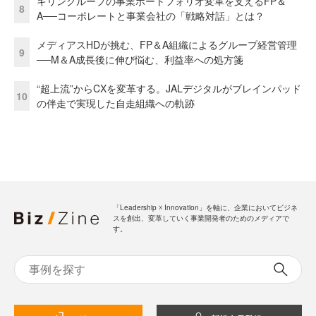
キリングループの事業ポートフォリオ変革を支えるFP＆
8
A──コーポレートと事業会社の「戦略対話」とは？
メディアスHDが挑む、FP＆A組織によるグループ経営管理
9
──M＆A成長後に伸び悩む、利益率への処方箋
“超上流”からCXを変革する。JALデジタルがブレインパッド
10
の伴走で実現した自走組織への軌跡
「Leadership ☓ Innovation」を軸に、企業においてビジネ
スを創出、変革していく事業開発者のためのメディアで
す。