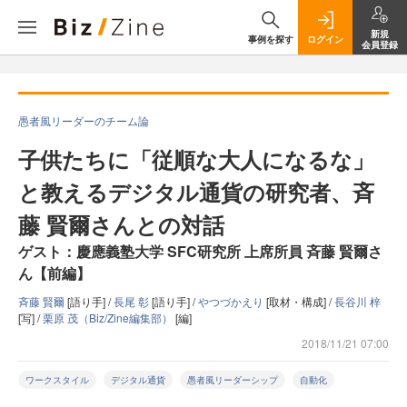
新規
事例を探す
ログイン
会員登録
愚者風リーダーのチーム論
子供たちに「従順な大人になるな」
と教えるデジタル通貨の研究者、斉
藤 賢爾さんとの対話
ゲスト：慶應義塾大学 SFC研究所 上席所員 斉藤 賢爾さ
ん【前編】
斉藤 賢爾
[語り手] /
長尾 彰
[語り手] /
やつづかえり
[取材・構成] /
長谷川 梓
[写] /
栗原 茂（Biz/Zine編集部）
[編]
2018/11/21 07:00
ワークスタイル
デジタル通貨
愚者風リーダーシップ
自動化