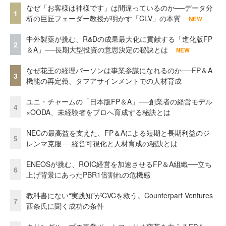
なぜ「お客様は神様です」は間違っているのか──データ分
1
析の巨匠フェーダー教授が明かす「CLV」の本質
NEW
中外製薬が挑む、R&Dの成果最大化に貢献する「進化版FP
2
＆A」──長期大型投資の意思決定の秘訣とは
NEW
なぜ花王の経理パーソンは事業参謀になれるのか──FP＆A
3
機能の再定義、タフアサインメントでの人材育成
ユニ・チャームの「日本版FP＆A」──創業者の経営モデル
4
×OODA、未経験者をプロへ育成する秘訣とは
NECの最高益を支えた、FP＆Aによる短期と長期利益のジ
5
レンマ克服──経営可視化と人材育成の秘訣とは
ENEOSが挑む、ROIC経営を加速させるFP＆A組織──立ち
6
上げ背景にあったPBR1倍割れの危機感
教科書にない“実践知”がCVCを救う。Counterpart Ventures
7
西条氏に聞く成功の条件