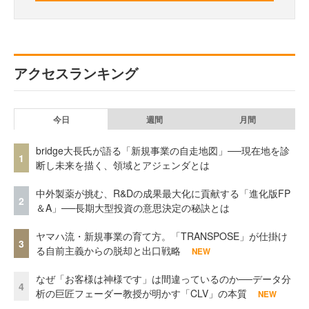
アクセスランキング
今日
週間
月間
bridge大長氏が語る「新規事業の自走地図」──現在地を診
1
断し未来を描く、領域とアジェンダとは
中外製薬が挑む、R&Dの成果最大化に貢献する「進化版FP
2
＆A」──長期大型投資の意思決定の秘訣とは
ヤマハ流・新規事業の育て方。「TRANSPOSE」が仕掛け
3
る自前主義からの脱却と出口戦略
NEW
なぜ「お客様は神様です」は間違っているのか──データ分
4
析の巨匠フェーダー教授が明かす「CLV」の本質
NEW