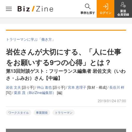
新規
事例を探す
ログイン
会員登録
トラリーマンに学ぶ「働き方」
岩佐さんが大切にする、「人に仕事
をお願いする9つの心得」とは？
第13回対談ゲスト：フリーランス編集者 岩佐文夫（いわ
さ・ふみお）さん【中編】
岩佐 文夫
[語り手] /
仲山 進也
[語り手] /
宮本 恵理子
[取材・構成] /
長谷川 梓
[写] /
栗原 茂（Biz/Zine編集部）
[編]
2019/01/24 07:00
ワークスタイル
事業開発
トラリーマン