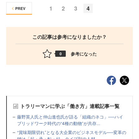
1
2
3
4
PREV
この記事は参考になりましたか？
参考になった
0
トラリーマンに学ぶ「働き方」連載記事一覧
藤野英人氏と仲山進也氏が語る「組織のネコ」──ハイ
ブリッドワーク時代の“4種の動物”が共存...
“賞味期限切れ”となる大企業のビジネスモデル──変革の
鍵は「起・承・転・結」タイプ別の人材...