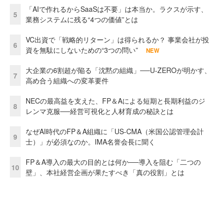
「AIで作れるからSaaSは不要」は本当か。ラクスが示す、
5
業務システムに残る“4つの価値”とは
VC出資で「戦略的リターン」は得られるか？ 事業会社が投
6
資を無駄にしないための“3つの問い”
NEW
大企業の6割超が陥る「沈黙の組織」──U-ZEROが明かす、
7
高め合う組織への変革要件
NECの最高益を支えた、FP＆Aによる短期と長期利益のジ
8
レンマ克服──経営可視化と人材育成の秘訣とは
なぜAI時代のFP＆A組織に「US-CMA（米国公認管理会計
9
士）」が必須なのか。IMA名誉会長に聞く
FP＆A導入の最大の目的とは何か──導入を阻む「二つの
10
壁」、本社経営企画が果たすべき「真の役割」とは