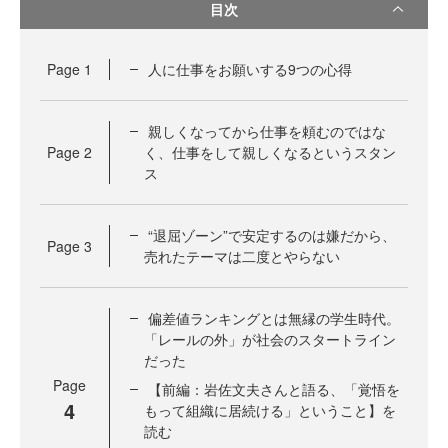
目次
Page
1
人に仕事をお願いする9つの心得
親しくなってから仕事を頼むのではな
Page
2
く、仕事をして親しくなるというスタン
ス
“退屈ゾーン”で安定するのは嫌だから、
Page
3
売れたテーマは二度とやらない
偏差値ランキングとは無縁の学生時代。
「レールの外」が社会のスタートライン
だった
Page
【前編：岩佐文夫さんと語る、「覚悟を
4
もって組織に居続ける」ということ】を
読む