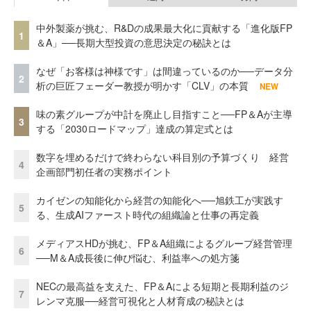
中外製薬が挑む、R&Dの成果最大化に貢献する「進化版FP
1
＆A」──長期大型投資の意思決定の秘訣とは
なぜ「お客様は神様です」は間違っているのか──データ分
2
析の巨匠フェーダー教授が明かす「CLV」の本質
NEW
味の素グループが中計を廃止し目指すこと──FP＆Aが主導
3
する「2030ロードマップ」達成の算定式とは
数字を埋めるだけで終わらない科目別の予算づくり 経営
4
企画部門初任者の実務ポイント
カイゼンの知能化から経営の知能化へ──旭鉄工が実践す
5
る、生成AIファースト時代の組織論と仕事の再定義
メディアスHDが挑む、FP＆A組織によるグループ経営管理
6
──M＆A成長後に伸び悩む、利益率への処方箋
NECの最高益を支えた、FP＆Aによる短期と長期利益のジ
7
レンマ克服──経営可視化と人材育成の秘訣とは