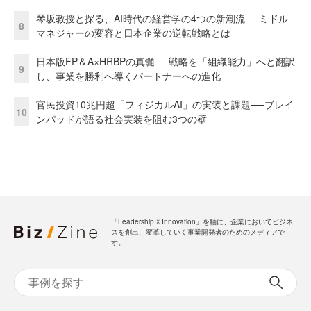
琴坂教授と探る、AI時代の経営学の4つの新潮流──ミドル
8
マネジャーの変容と日本企業の逆転戦略とは
日本版FP＆A×HRBPの真髄──戦略を「組織能力」へと翻訳
9
し、事業を勝利へ導くパートナーへの進化
官民投資10兆円超「フィジカルAI」の実装と課題──ブレイ
10
ンパッドが語る社会実装を阻む3つの壁
「Leadership ☓ Innovation」を軸に、企業においてビジネ
スを創出、変革していく事業開発者のためのメディアで
す。