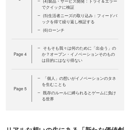
(4)製品・サービス開発：トライ＆エラー
でクイックに検証
(5)生活者ニーズの取り込み：フィードバ
ックを得て繰り返し検証する
(6)ローンチ
そもそも我々は何のために「出会う」の
Page
4
か？オープン・イノベーションそのもの
は目的にはなり得ない
「個人」の想いがイノベーションのタネ
を生むことも
Page
5
既存のルールに縛られるとゲームに負け
る世界
リアルな想いの先にある「新たな価値創