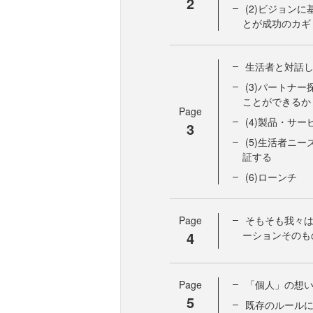
2
(2)ビジョン
とが成功のカギ
生活者と対話
(3)パートナ
ことができるか
Page
(4)製品・サ
3
(5)生活者ニ
証する
(6)ローンチ
Page
そもそも我々
4
ーションそのも
Page
「個人」の想
5
既存のルール