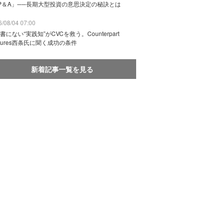
P＆A」──長期大型投資の意思決定の秘訣とは
/08/04 07:00
書にない“実践知”がCVCを救う。Counterpart
ntures西条氏に聞く成功の条件
新着記事一覧を見る