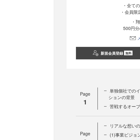
・全ての
・会員限
・翔
500円
新規会員登録
無料
単独個社でのイ
Page
ションの背景
1
苦戦するオー
リアルな想い
Page
(1)事業ビジ