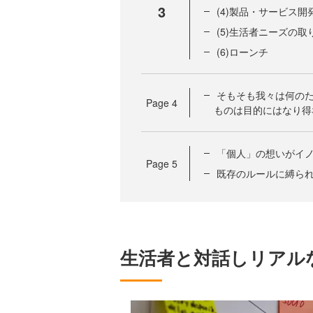
3
(4)製品・サービス
(5)生活者ニーズの
(6)ローンチ
そもそも我々は何の
Page
4
ものは目的にはなり得
「個人」の想いがイ
Page
5
既存のルールに縛ら
生活者と対話しリアル