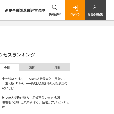
新規事業
製造業
経営管理
事例を探す
ログイン
新規
会員登録
クセスランキング
今日
週間
月間
中外製薬が挑む、R&Dの成果最大化に貢献する
「進化版FP＆A」──長期大型投資の意思決定の
秘訣とは
bridge大長氏が語る「新規事業の自走地図」──
現在地を診断し未来を描く、領域とアジェンダと
は