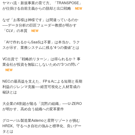
ヤマハ流・新規事業の育て方。「TRANSPOSE」
が仕掛ける自前主義からの脱却と出口戦略
NEW
なぜ「お客様は神様です」は間違っているのか
──データ分析の巨匠フェーダー教授が明かす
「CLV」の本質
NEW
「AIで作れるからSaaSは不要」は本当か。ラク
スが示す、業務システムに残る“4つの価値”とは
VC出資で「戦略的リターン」は得られるか？ 事
業会社が投資を無駄にしないための“3つの問い”
NEW
NECの最高益を支えた、FP＆Aによる短期と長期
利益のジレンマ克服──経営可視化と人材育成の
秘訣とは
大企業の6割超が陥る「沈黙の組織」──U-ZERO
が明かす、高め合う組織への変革要件
グローバル製造業Astemoと星野リゾートが挑む
HRDX。守るべき自社の強みと標準化、良いデー
タとは