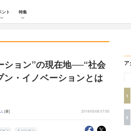
ベント
特集
ーション”の現在地──“社会
ア
プン・イノベーションとは
1
ーム
[著]
2019/05/08 07:00
2
ジョン
ミッション