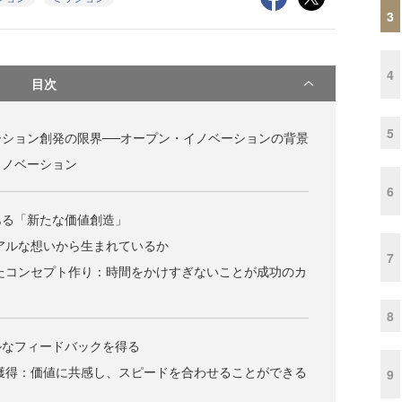
3
4
目次
5
ション創発の限界──オープン・イノベーションの背景
イノベーション
6
ある「新たな価値創造」
リアルな想いから生まれているか
7
いたコンセプト作り：時間をかけすぎないことが成功のカ
8
ルなフィードバックを得る
・獲得：価値に共感し、スピードを合わせることができる
9