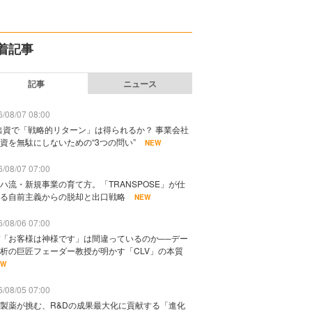
着記事
記事
ニュース
/08/07 08:00
出資で「戦略的リターン」は得られるか？ 事業会社
資を無駄にしないための“3つの問い”
NEW
/08/07 07:00
ハ流・新規事業の育て方。「TRANSPOSE」が仕
る自前主義からの脱却と出口戦略
NEW
/08/06 07:00
「お客様は神様です」は間違っているのか──デー
析の巨匠フェーダー教授が明かす「CLV」の本質
EW
/08/05 07:00
製薬が挑む、R&Dの成果最大化に貢献する「進化