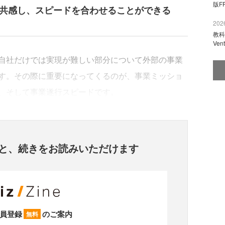
版F
に共感し、スピードを合わせることができる
2026
教科
Ve
自社だけでは実現が難しい部分について外部の事業
す。その際に重要になってくるのが、事業ミッショ
、そして事業遂行スピードです。
と、
続きをお読みいただけます
員登録
のご案内
無料