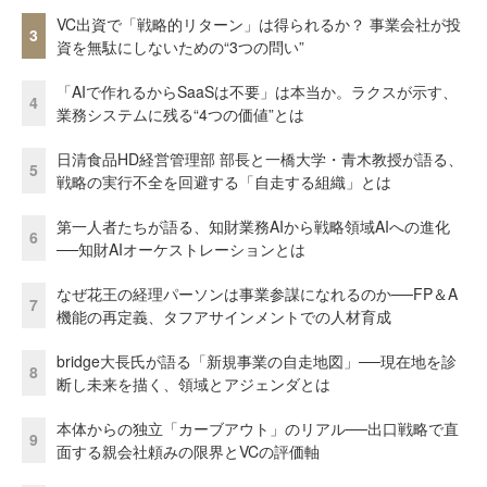
VC出資で「戦略的リターン」は得られるか？ 事業会社が投
3
資を無駄にしないための“3つの問い”
「AIで作れるからSaaSは不要」は本当か。ラクスが示す、
4
業務システムに残る“4つの価値”とは
日清食品HD経営管理部 部長と一橋大学・青木教授が語る、
5
戦略の実行不全を回避する「自走する組織」とは
第一人者たちが語る、知財業務AIから戦略領域AIへの進化
6
──知財AIオーケストレーションとは
なぜ花王の経理パーソンは事業参謀になれるのか──FP＆A
7
機能の再定義、タフアサインメントでの人材育成
bridge大長氏が語る「新規事業の自走地図」──現在地を診
8
断し未来を描く、領域とアジェンダとは
本体からの独立「カーブアウト」のリアル──出口戦略で直
9
面する親会社頼みの限界とVCの評価軸