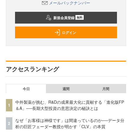
メールバックナンバー
新規会員登録
無料
ログイン
アクセスランキング
今日
週間
月間
中外製薬が挑む、R&Dの成果最大化に貢献する「進化版FP
1
＆A」──長期大型投資の意思決定の秘訣とは
なぜ「お客様は神様です」は間違っているのか──データ分
2
析の巨匠フェーダー教授が明かす「CLV」の本質