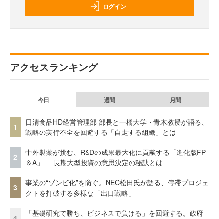
ログイン
アクセスランキング
今日
週間
月間
日清食品HD経営管理部 部長と一橋大学・青木教授が語る、
1
戦略の実行不全を回避する「自走する組織」とは
中外製薬が挑む、R&Dの成果最大化に貢献する「進化版FP
2
＆A」──長期大型投資の意思決定の秘訣とは
事業の“ゾンビ化”を防ぐ。NEC松田氏が語る、停滞プロジェ
3
クトを打破する多様な「出口戦略」
「基礎研究で勝ち、ビジネスで負ける」を回避する。政府
4