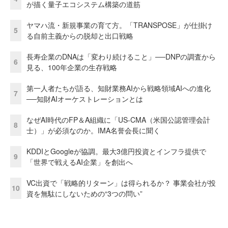
が描く量子エコシステム構築の道筋
ヤマハ流・新規事業の育て方。「TRANSPOSE」が仕掛け
5
る自前主義からの脱却と出口戦略
長寿企業のDNAは「変わり続けること」──DNPの調査から
6
見る、100年企業の生存戦略
第一人者たちが語る、知財業務AIから戦略領域AIへの進化
7
──知財AIオーケストレーションとは
なぜAI時代のFP＆A組織に「US-CMA（米国公認管理会計
8
士）」が必須なのか。IMA名誉会長に聞く
KDDIとGoogleが協調。最大3億円投資とインフラ提供で
9
「世界で戦えるAI企業」を創出へ
VC出資で「戦略的リターン」は得られるか？ 事業会社が投
10
資を無駄にしないための“3つの問い”