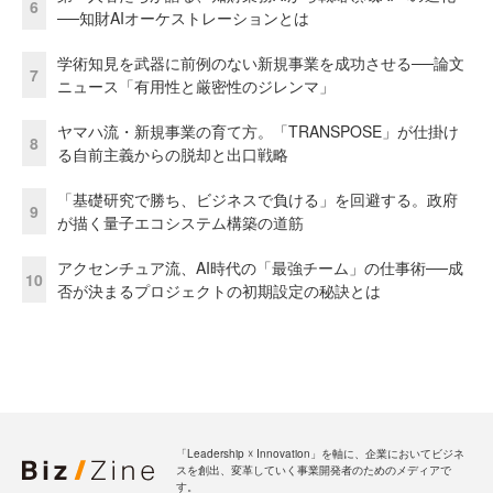
6
──知財AIオーケストレーションとは
学術知見を武器に前例のない新規事業を成功させる──論文
7
ニュース「有用性と厳密性のジレンマ」
ヤマハ流・新規事業の育て方。「TRANSPOSE」が仕掛け
8
る自前主義からの脱却と出口戦略
「基礎研究で勝ち、ビジネスで負ける」を回避する。政府
9
が描く量子エコシステム構築の道筋
アクセンチュア流、AI時代の「最強チーム」の仕事術──成
10
否が決まるプロジェクトの初期設定の秘訣とは
「Leadership ☓ Innovation」を軸に、企業においてビジネ
スを創出、変革していく事業開発者のためのメディアで
す。