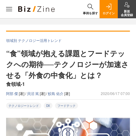
新規
事例を探す
ログイン
会員登録
領域別 テクノロジー活用トレンド
“食”領域が抱える課題とフードテッ
クへの期待──テクノロジーが加速さ
せる「外食の中食化」とは？
食領域-1
阿部 傑
[著] /
貝沼 篤
[著] /
鮫島 佑介
[著]
2020/06/17 07:00
テクノロジートレンド
DX
フードテック