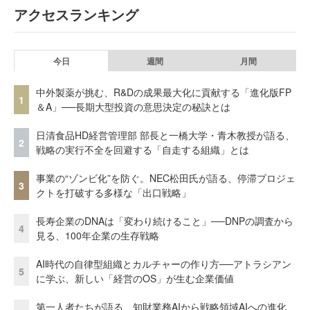
アクセスランキング
今日
週間
月間
中外製薬が挑む、R&Dの成果最大化に貢献する「進化版FP
1
＆A」──長期大型投資の意思決定の秘訣とは
日清食品HD経営管理部 部長と一橋大学・青木教授が語る、
2
戦略の実行不全を回避する「自走する組織」とは
事業の“ゾンビ化”を防ぐ。NEC松田氏が語る、停滞プロジェ
3
クトを打破する多様な「出口戦略」
長寿企業のDNAは「変わり続けること」──DNPの調査から
4
見る、100年企業の生存戦略
AI時代の自律型組織とカルチャーの作り方──アトラシアン
5
に学ぶ、新しい「経営のOS」が生む企業価値
第一人者たちが語る、知財業務AIから戦略領域AIへの進化