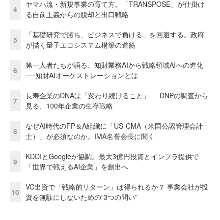
ヤマハ流・新規事業の育て方。「TRANSPOSE」が仕掛け
4
る自前主義からの脱却と出口戦略
「基礎研究で勝ち、ビジネスで負ける」を回避する。政府
5
が描く量子エコシステム構築の道筋
第一人者たちが語る、知財業務AIから戦略領域AIへの進化
6
──知財AIオーケストレーションとは
長寿企業のDNAは「変わり続けること」──DNPの調査から
7
見る、100年企業の生存戦略
なぜAI時代のFP＆A組織に「US-CMA（米国公認管理会計
8
士）」が必須なのか。IMA名誉会長に聞く
KDDIとGoogleが協調。最大3億円投資とインフラ提供で
9
「世界で戦えるAI企業」を創出へ
VC出資で「戦略的リターン」は得られるか？ 事業会社が投
10
資を無駄にしないための“3つの問い”