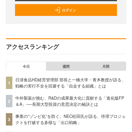
ログイン
アクセスランキング
今日
週間
月間
日清食品HD経営管理部 部長と一橋大学・青木教授が語る、
1
戦略の実行不全を回避する「自走する組織」とは
中外製薬が挑む、R&Dの成果最大化に貢献する「進化版FP
2
＆A」──長期大型投資の意思決定の秘訣とは
事業の“ゾンビ化”を防ぐ。NEC松田氏が語る、停滞プロジェ
3
クトを打破する多様な「出口戦略」