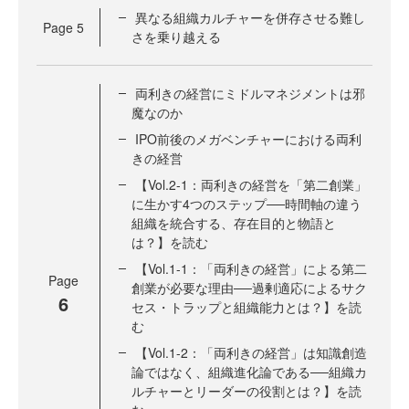
異なる組織カルチャーを併存させる難し
Page
5
さを乗り越える
両利きの経営にミドルマネジメントは邪
魔なのか
IPO前後のメガベンチャーにおける両利
きの経営
【Vol.2-1：両利きの経営を「第二創業」
に生かす4つのステップ──時間軸の違う
組織を統合する、存在目的と物語と
は？】を読む
【Vol.1-1：「両利きの経営」による第二
Page
創業が必要な理由──過剰適応によるサク
6
セス・トラップと組織能力とは？】を読
む
【Vol.1-2：「両利きの経営」は知識創造
論ではなく、組織進化論である──組織カ
ルチャーとリーダーの役割とは？】を読