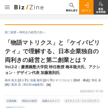
新規
事例を探す
ログイン
会員登録
第二創業～両利きの経営の先へ
「物語マトリクス」と「ケイパビリ
ティ」で理解する、日本企業独自の
両利きの経営と第二創業とは？
Vol.2-2：慶應義塾大学院 特任教授 梅本龍夫氏、アクシ
ョン・デザイン代表 加藤雅則氏
梅本 龍夫
[語り手] /
加藤 雅則
[語り手] /
やつづかえり
[取材・構成] /
青松 基
[画] /
栗原 茂（Biz/Zine編集部）
[編]
2020/08/21 07:00
企業戦略
両利きの経営
組織カルチャー
ダイナミック・ケイパビリティ