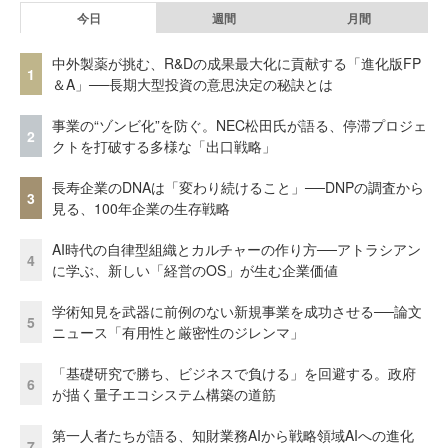
今日
週間
月間
中外製薬が挑む、R&Dの成果最大化に貢献する「進化版FP
1
＆A」──長期大型投資の意思決定の秘訣とは
事業の“ゾンビ化”を防ぐ。NEC松田氏が語る、停滞プロジェ
2
クトを打破する多様な「出口戦略」
長寿企業のDNAは「変わり続けること」──DNPの調査から
3
見る、100年企業の生存戦略
AI時代の自律型組織とカルチャーの作り方──アトラシアン
4
に学ぶ、新しい「経営のOS」が生む企業価値
学術知見を武器に前例のない新規事業を成功させる──論文
5
ニュース「有用性と厳密性のジレンマ」
「基礎研究で勝ち、ビジネスで負ける」を回避する。政府
6
が描く量子エコシステム構築の道筋
第一人者たちが語る、知財業務AIから戦略領域AIへの進化
7