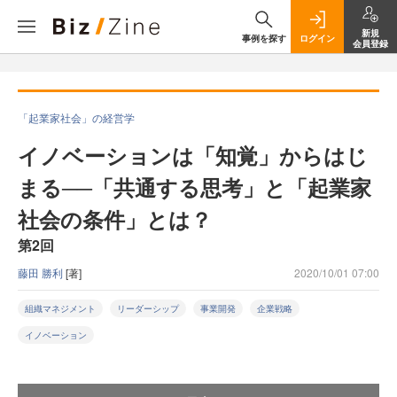
新規
事例を探す
ログイン
会員登録
「起業家社会」の経営学
イノベーションは「知覚」からはじ
まる──「共通する思考」と「起業家
社会の条件」とは？
第2回
藤田 勝利
[著]
2020/10/01 07:00
組織マネジメント
リーダーシップ
事業開発
企業戦略
イノベーション