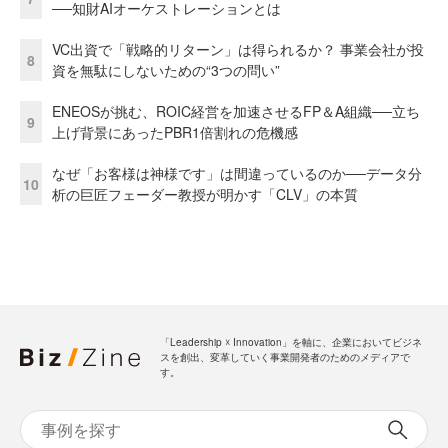
──知財AIオーケストレーションとは
VC出資で「戦略的リターン」は得られるか？ 事業会社が投
8
資を無駄にしないための“3つの問い”
ENEOSが挑む、ROIC経営を加速させるFP＆A組織──立ち
9
上げ背景にあったPBR1倍割れの危機感
なぜ「お客様は神様です」は間違っているのか──データ分
10
析の巨匠フェーダー教授が明かす「CLV」の本質
「Leadership ☓ Innovation」を軸に、企業においてビジネ
スを創出、変革していく事業開発者のためのメディアで
す。