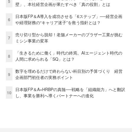
5
壁」、本社経営企画が果たすべき「真の役割」とは
日本版FP＆A導入を成功させる「6ステップ」──経営企画
6
や経理財務の“キャリア迷子”を救う指針とは？
売り切り型から脱却！老舗メーカーのブラザー工業が挑む
7
ミシン事業の変革
「生きるために働く」時代の終焉。AIエージェント時代の
8
人間に求められる「SQ」とは？
数字を埋めるだけで終わらない科目別の予算づくり 経営
9
企画部門初任者の実務ポイント
日本版FP＆A×HRBPの真髄──戦略を「組織能力」へと翻訳
10
し、事業を勝利へ導くパートナーへの進化