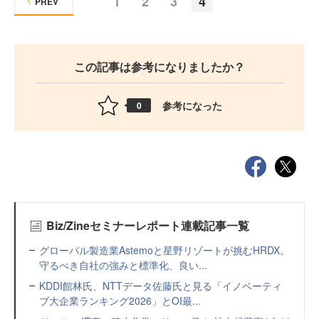
1
2
3
4
PREV
この記事は参考になりましたか？
参考になった
0
Biz/Zineセミナーレポート連載記事一覧
グローバル製造業Astemoと星野リゾートが挑むHRDX。
守るべき自社の強みと標準化、良い...
KDDI館林氏、NTTデータ佐藤氏と見る「イノベーティ
ブ大企業ランキング2026」とOI最...