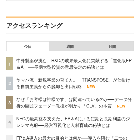
アクセスランキング
今日
週間
月間
中外製薬が挑む、R&Dの成果最大化に貢献する「進化版FP
1
＆A」──長期大型投資の意思決定の秘訣とは
ヤマハ流・新規事業の育て方。「TRANSPOSE」が仕掛け
2
る自前主義からの脱却と出口戦略
NEW
なぜ「お客様は神様です」は間違っているのか──データ分
3
析の巨匠フェーダー教授が明かす「CLV」の本質
NEW
NECの最高益を支えた、FP＆Aによる短期と長期利益のジ
4
レンマ克服──経営可視化と人材育成の秘訣とは
FP＆A導入の最大の目的とは何か──導入を阻む「二つの