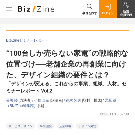
新規
事例を探す
ログイン
会員登録
Biz/Zineセミナーレポート
“100台しか売らない家電”の戦略的な
位置づけ──老舗企業の再創業に向け
た、デザイン組織の要件とは？
「デザインが変える、これからの事業、組織、人材」セ
ミナーレポート Vol.2
長﨑 陸
[講演者] /
小橋 真哉
[講演者] /
鈴木 陸夫
[取材・構成] /
栗原 茂
（Biz/Zine編集部）
[編]
2020/11/16 07:00
サービスデザイン
事業開発
企業戦略
デザイン経営