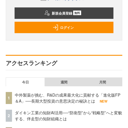
新規会員登録
無料
ログイン
アクセスランキング
今日
週間
月間
中外製薬が挑む、R&Dの成果最大化に貢献する「進化版FP
1
＆A」──長期大型投資の意思決定の秘訣とは
NEW
ダイキン工業の知財AI活用──“防衛型”から“戦略型”へと変貌
2
する、伴走型の知財組織とは