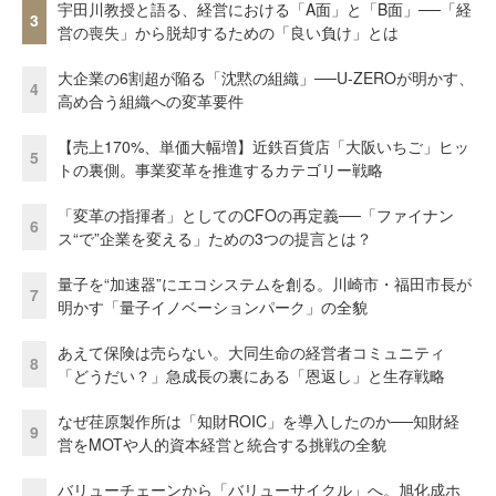
宇田川教授と語る、経営における「A面」と「B面」──「経
3
営の喪失」から脱却するための「良い負け」とは
大企業の6割超が陥る「沈黙の組織」──U-ZEROが明かす、
4
高め合う組織への変革要件
【売上170%、単価大幅増】近鉄百貨店「大阪いちご」ヒッ
5
トの裏側。事業変革を推進するカテゴリー戦略
「変革の指揮者」としてのCFOの再定義──「ファイナン
6
ス“で”企業を変える」ための3つの提言とは？
量子を“加速器”にエコシステムを創る。川崎市・福田市長が
7
明かす「量子イノベーションパーク」の全貌
あえて保険は売らない。大同生命の経営者コミュニティ
8
「どうだい？」急成長の裏にある「恩返し」と生存戦略
なぜ荏原製作所は「知財ROIC」を導入したのか──知財経
9
営をMOTや人的資本経営と統合する挑戦の全貌
バリューチェーンから「バリューサイクル」へ。旭化成ホ