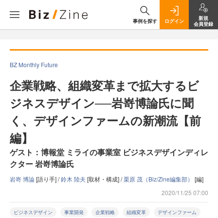
新規
事例を探す
ログイン
会員登録
BZ Monthly Future
企業戦略、組織変革まで拡大するビ
ジネスデザイン──岩嵜博論氏に聞
く、デザインファームの新潮流【前
編】
ゲスト：博報堂 ミライの事業室 ビジネスデザインディレ
クター 岩嵜博論氏
岩嵜 博論
[語り手] /
鈴木 陸夫
[取材・構成] /
栗原 茂（Biz/Zine編集部）
[編]
2020/11/25 07:00
ビジネスデザイン
事業開発
企業戦略
組織変革
デザインファーム