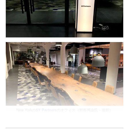
New Yorkの
のオフィス（岩嵜博論氏・撮影）
SY Partners