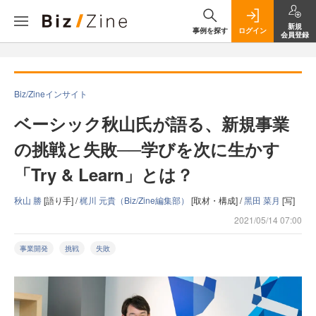
新規
事例を探す
ログイン
会員登録
Biz/Zineインサイト
ベーシック秋山氏が語る、新規事業
の挑戦と失敗──学びを次に生かす
「Try & Learn」とは？
秋山 勝
[語り手] /
梶川 元貴（Biz/Zine編集部）
[取材・構成] /
黑田 菜月
[写]
2021/05/14 07:00
事業開発
挑戦
失敗