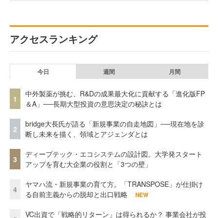
アクセスランキング
今日
週間
月間
中外製薬が挑む、R&Dの成果最大化に貢献する「進化版FP
1
＆A」──長期大型投資の意思決定の秘訣とは
bridge大長氏が語る「新規事業の自走地図」──現在地を診
2
断し未来を描く、領域とアジェンダとは
ディープテック・エコシステムの設計図。大学発スタート
3
アップを育む大企業の役割と「3つの壁」
ヤマハ流・新規事業の育て方。「TRANSPOSE」が仕掛け
4
る自前主義からの脱却と出口戦略
NEW
VC出資で「戦略的リターン」は得られるか？ 事業会社が投