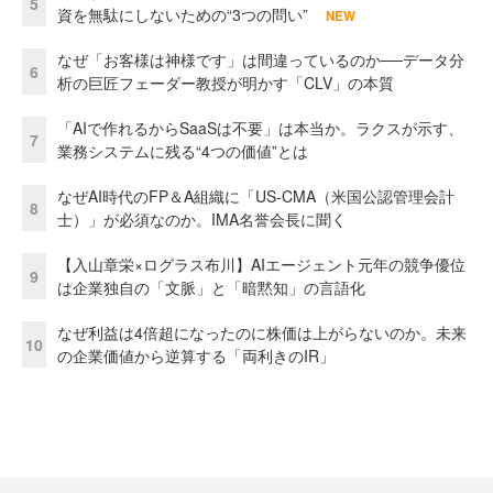
5
資を無駄にしないための“3つの問い”
NEW
なぜ「お客様は神様です」は間違っているのか──データ分
6
析の巨匠フェーダー教授が明かす「CLV」の本質
「AIで作れるからSaaSは不要」は本当か。ラクスが示す、
7
業務システムに残る“4つの価値”とは
なぜAI時代のFP＆A組織に「US-CMA（米国公認管理会計
8
士）」が必須なのか。IMA名誉会長に聞く
【入山章栄×ログラス布川】AIエージェント元年の競争優位
9
は企業独自の「文脈」と「暗黙知」の言語化
なぜ利益は4倍超になったのに株価は上がらないのか。未来
10
の企業価値から逆算する「両利きのIR」