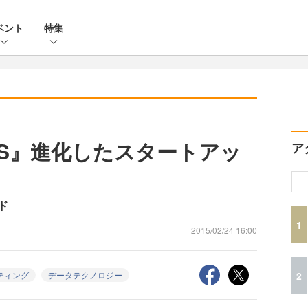
ベント
特集
TICS』進化したスタートアッ
ア
ド
1
2015/02/24 16:00
2
ティング
データテクノロジー