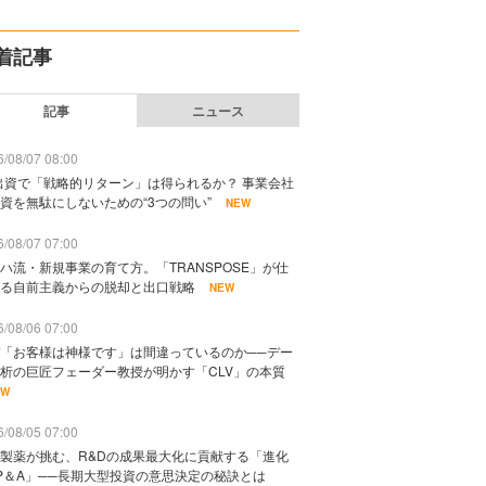
着記事
記事
ニュース
/08/07 08:00
出資で「戦略的リターン」は得られるか？ 事業会社
資を無駄にしないための“3つの問い”
NEW
/08/07 07:00
ハ流・新規事業の育て方。「TRANSPOSE」が仕
る自前主義からの脱却と出口戦略
NEW
/08/06 07:00
「お客様は神様です」は間違っているのか──デー
析の巨匠フェーダー教授が明かす「CLV」の本質
EW
/08/05 07:00
製薬が挑む、R&Dの成果最大化に貢献する「進化
P＆A」──長期大型投資の意思決定の秘訣とは