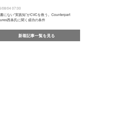
/08/04 07:00
書にない“実践知”がCVCを救う。Counterpart
ntures西条氏に聞く成功の条件
新着記事一覧を見る