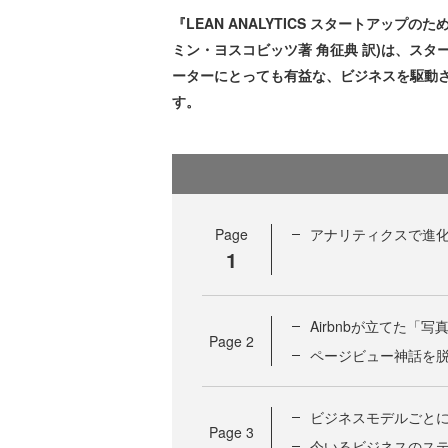
『LEAN ANALYTICS スタートアッ
ミン・ヨスコビッツ著 角征典 訳)は、ス
ーターにとっても有益な、ビジネスを駆動
す。
Page
アナリティクスで進
1
Airbnbが立てた「
Page
2
ページビュー神話を
ビジネスモデルごと
Page
3
今いるビジネスのス