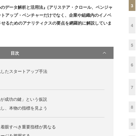
3
プのためのデータ解析と活用法』(アリステア・クロール、ベンジャ
タートアップ・ベンチャーだけでなく、企業や組織内のイノベ
させるためのアナリティクスの要点を網羅的に解説していま
4
5
目次
6
化したスタートアップ手法
7
写真が成功の鍵」という仮説
8
脱し、本物の指標を見よう
9
に着眼すべき重要指標が異なる
テージを把握する