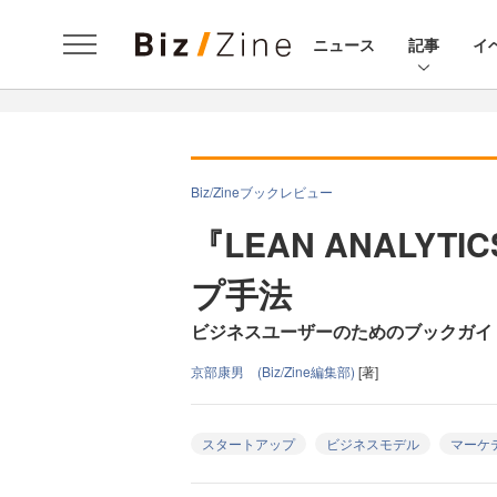
ニュース
記事
イ
Biz/Zineブックレビュー
『LEAN ANALY
プ手法
ビジネスユーザーのためのブックガイ
京部康男 (Biz/Zine編集部)
[著]
スタートアップ
ビジネスモデル
マーケ