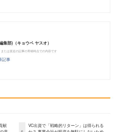
ne編集部)（キョウベ ヤスオ）
、または直近の記事の寄稿時点での内容です
筆記事
貢献
VC出資で「戦略的リターン」は得られる
資の意
6
か？ 事業会社が投資を無駄にしないため