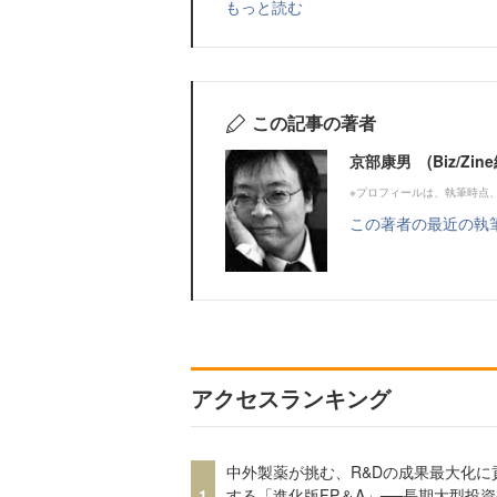
もっと読む
この記事の著者
京部康男 (Biz/Zi
※プロフィールは、執筆時点
この著者の最近の執
アクセスランキング
中外製薬が挑む、R&Dの成果最大化に
1
する「進化版FP＆A」──長期大型投