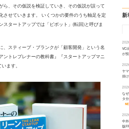
がら、その仮説を検証していき、その仮説が誤って
新
化させていきます。 いくつかの要件のうち軸足を定
ンスタートアップでは「ピボット」(転回)と呼びま
2026
に、スティーブ・ブランクが「顧客開発」という名
VC
が投
アントレプレナーの教科書』『スタートアップマニ
2026
ています。
ヤマ
掛け
2026
なぜ
タ分
N
2026
中外
版F