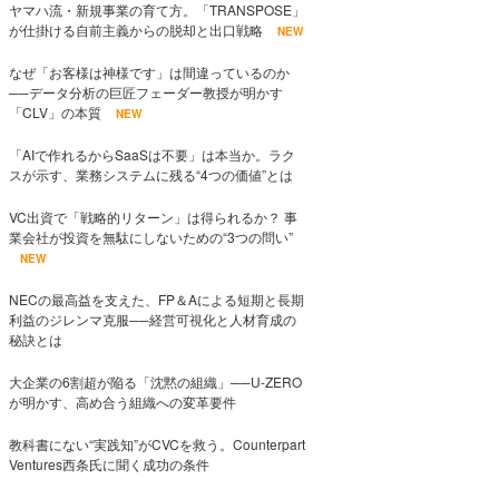
ヤマハ流・新規事業の育て方。「TRANSPOSE」
が仕掛ける自前主義からの脱却と出口戦略
NEW
なぜ「お客様は神様です」は間違っているのか
──データ分析の巨匠フェーダー教授が明かす
「CLV」の本質
NEW
「AIで作れるからSaaSは不要」は本当か。ラク
スが示す、業務システムに残る“4つの価値”とは
VC出資で「戦略的リターン」は得られるか？ 事
業会社が投資を無駄にしないための“3つの問い”
NEW
NECの最高益を支えた、FP＆Aによる短期と長期
利益のジレンマ克服──経営可視化と人材育成の
秘訣とは
大企業の6割超が陥る「沈黙の組織」──U-ZERO
が明かす、高め合う組織への変革要件
教科書にない“実践知”がCVCを救う。Counterpart
Ventures西条氏に聞く成功の条件