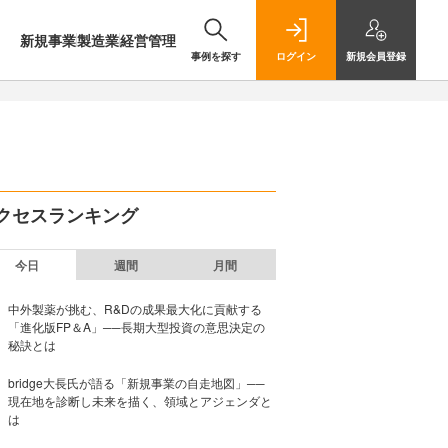
新規事業
製造業
経営管理
事例を探す
ログイン
新規
会員登録
クセスランキング
今日
週間
月間
中外製薬が挑む、R&Dの成果最大化に貢献する
「進化版FP＆A」──長期大型投資の意思決定の
秘訣とは
bridge大長氏が語る「新規事業の自走地図」──
現在地を診断し未来を描く、領域とアジェンダと
は