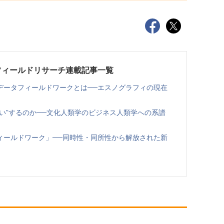
フィールドリサーチ連載記事一覧
データフィールドワークとは──エスノグラフィの現在
い”するのか──文化人類学のビジネス人類学への系譜
ィールドワーク」──同時性・同所性から解放された新