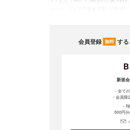
からは「アイデア資本主義」の時代だ
会員登録
する
無料
新規会
・全ての
・会員限
・翔
500円