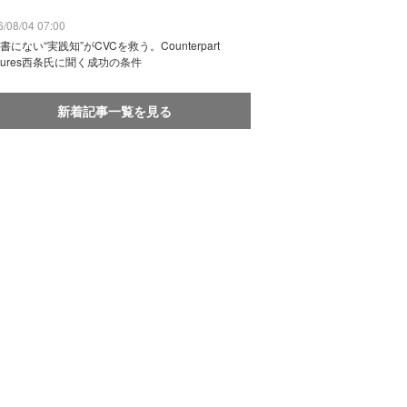
/08/04 07:00
書にない“実践知”がCVCを救う。Counterpart
ntures西条氏に聞く成功の条件
新着記事一覧を見る