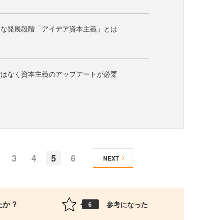
たな発展段階「アイデア資本主義」とは
ではなく資本主義のアップデートが必要
3
4
5
6
NEXT
たか？
参考になった
6