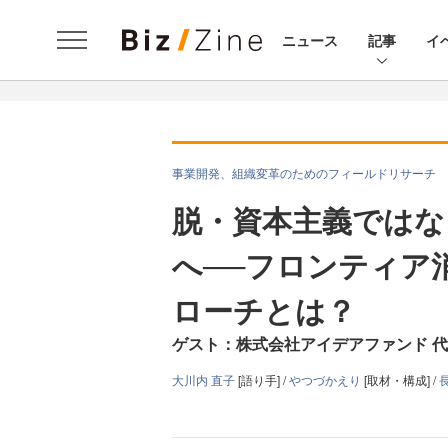
ニュース
記事
イ
事業開発、組織変革のためのフィールドリサーチ
脱・資本主義ではな
へ──フロンティア
ローチとは？
ゲスト：株式会社アイデアファンド 代
大川内 直子
[語り手] /
やつづかえり
[取材・構成] /