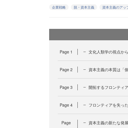
企業戦略
脱・資本主義
資本主義のアッ
Page
1
文化人類学の視点か
Page
2
資本主義の本質は「
Page
3
開拓するフロンティ
Page
4
フロンティアを失っ
Page
資本主義の新たな発