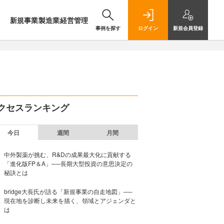
新規事業
製造業
経営管理
事例を探す
ログイン
新規
会員登録
クセスランキング
今日
週間
月間
中外製薬が挑む、R&Dの成果最大化に貢献する
「進化版FP＆A」──長期大型投資の意思決定の
秘訣とは
bridge大長氏が語る「新規事業の自走地図」──
現在地を診断し未来を描く、領域とアジェンダと
は