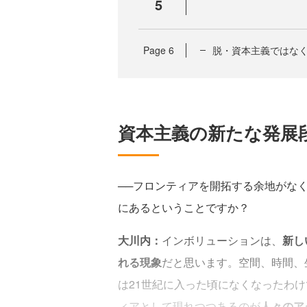
5
Page
6
脱・資本主義ではな
資本主義の新たな発展
──フロンティアを開拓する余地がな
にあるということですか？
大川内：
インボリューションは、
新し
れる現象
だと思います。空間、時間、
は21世紀に入った頃になくなったわ
ィアとして現れつつあるのが
人々のア