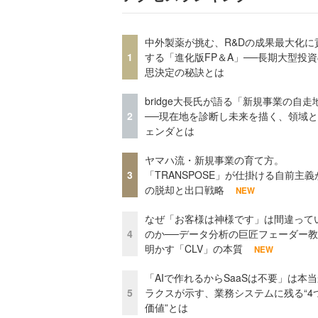
中外製薬が挑む、R&Dの成果最大化に
1
する「進化版FP＆A」──長期大型投
思決定の秘訣とは
bridge大長氏が語る「新規事業の自走
2
──現在地を診断し未来を描く、領域
ェンダとは
ヤマハ流・新規事業の育て方。
3
「TRANSPOSE」が仕掛ける自前主義
の脱却と出口戦略
NEW
なぜ「お客様は神様です」は間違って
4
のか──データ分析の巨匠フェーダー
明かす「CLV」の本質
NEW
「AIで作れるからSaaSは不要」は本
5
ラクスが示す、業務システムに残る“4
価値”とは