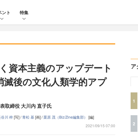
ベント
特集
く資本主義のアップデート
ア
消滅後の文化人類学的アプ
1
表取締役 大川内 直子氏
長谷川 梓
[写] /
青松 基
[画] /
栗原 茂（Biz/Zine編集部）
[編]
2
2021/09/15 07:00