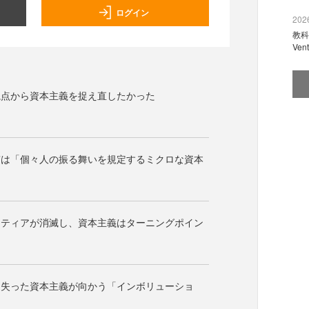
ログイン
2026
教科
Ve
視点から資本主義を捉え直したかった
質は「個々人の振る舞いを規定するミクロな資本
ンティアが消滅し、資本主義はターニングポイン
を失った資本主義が向かう「インボリューショ