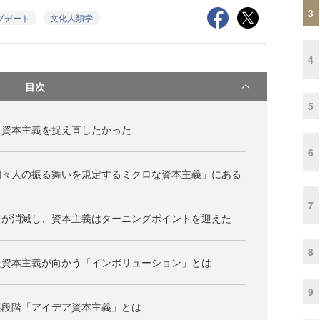
3
プデート
文化人類学
4
目次
5
ら資本主義を捉え直したかった
6
個々人の振る舞いを規定するミクロな資本主義」にある
7
アが消滅し、資本主義はターニングポイントを迎えた
8
た資本主義が向かう「インボリューション」とは
9
展段階「アイデア資本主義」とは