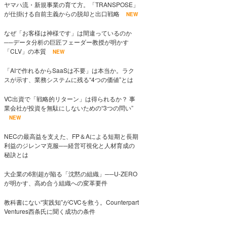
ヤマハ流・新規事業の育て方。「TRANSPOSE」
が仕掛ける自前主義からの脱却と出口戦略
NEW
なぜ「お客様は神様です」は間違っているのか
──データ分析の巨匠フェーダー教授が明かす
「CLV」の本質
NEW
「AIで作れるからSaaSは不要」は本当か。ラク
スが示す、業務システムに残る“4つの価値”とは
VC出資で「戦略的リターン」は得られるか？ 事
業会社が投資を無駄にしないための“3つの問い”
NEW
NECの最高益を支えた、FP＆Aによる短期と長期
利益のジレンマ克服──経営可視化と人材育成の
秘訣とは
大企業の6割超が陥る「沈黙の組織」──U-ZERO
が明かす、高め合う組織への変革要件
教科書にない“実践知”がCVCを救う。Counterpart
Ventures西条氏に聞く成功の条件