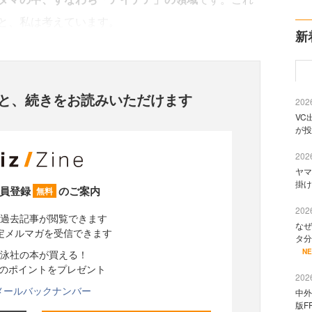
と、私は考えています。
新
と、
続きをお読みいただけます
2026
VC
が投
2026
ヤマ
掛け
員登録
のご案内
無料
2026
過去記事が閲覧できます
なぜ
定メルマガを受信できます
タ分
N
泳社の本が買える！
分のポイントをプレゼント
2026
メールバックナンバー
中外
版F