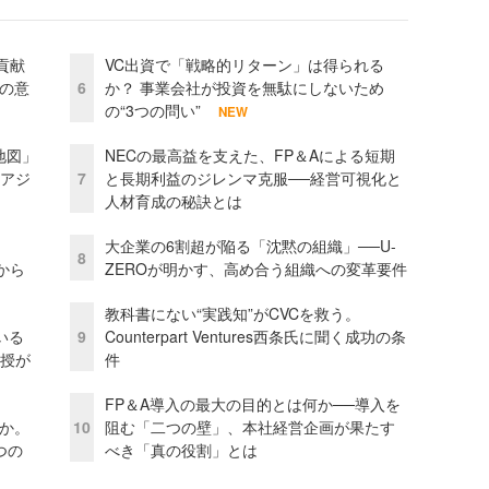
貢献
VC出資で「戦略的リターン」は得られる
資の意
6
か？ 事業会社が投資を無駄にしないため
の“3つの問い”
NEW
地図」
NECの最高益を支えた、FP＆Aによる短期
とアジ
7
と長期利益のジレンマ克服──経営可視化と
人材育成の秘訣とは
大企業の6割超が陥る「沈黙の組織」──U-
8
から
ZEROが明かす、高め合う組織への変革要件
教科書にない“実践知”がCVCを救う。
いる
9
Counterpart Ventures西条氏に聞く成功の条
教授が
件
FP＆A導入の最大の目的とは何か──導入を
当か。
10
阻む「二つの壁」、本社経営企画が果たす
つの
べき「真の役割」とは