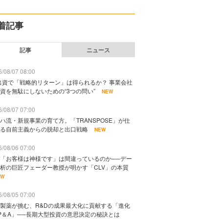
着記事
記事
ニュース
/08/07 08:00
出資で「戦略的リターン」は得られるか？ 事業会社
資を無駄にしないための“3つの問い”
NEW
/08/07 07:00
ハ流・新規事業の育て方。「TRANSPOSE」が仕
る自前主義からの脱却と出口戦略
NEW
/08/06 07:00
「お客様は神様です」は間違っているのか──デー
析の巨匠フェーダー教授が明かす「CLV」の本質
EW
/08/05 07:00
製薬が挑む、R&Dの成果最大化に貢献する「進化
P＆A」──長期大型投資の意思決定の秘訣とは