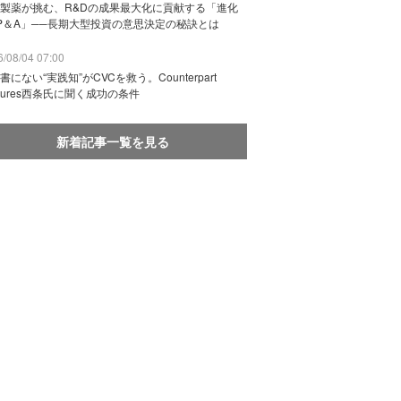
製薬が挑む、R&Dの成果最大化に貢献する「進化
P＆A」──長期大型投資の意思決定の秘訣とは
/08/04 07:00
書にない“実践知”がCVCを救う。Counterpart
ntures西条氏に聞く成功の条件
新着記事一覧を見る