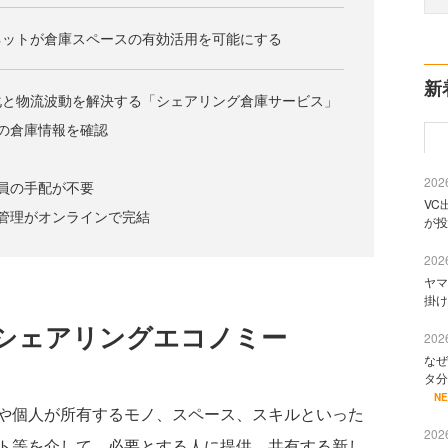
ネットが倉庫スペースの有効活用を可能にする
新
化と物流波動を解決する「シェアリング倉庫サービス」
の倉庫情報を確認
2026
員の手配が不要
VC
管理がオンラインで完結
が投
2026
ヤマ
掛け
シェアリングエコノミー
2026
なぜ
タ分
N
や個人が所有するモノ、スペース、スキルといった
2026
ト等を介して、必要とする人に提供、共有する新し