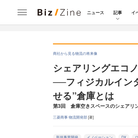
ニュース
記事
イ
商社から見る物流の将来像
シェアリングエコノ
──フィジカルイン
せる”倉庫とは
第3回 倉庫空きスペースのシェアリ
三菱商事 物流開発部
[著]
新規事業開発
イノベーション
DX