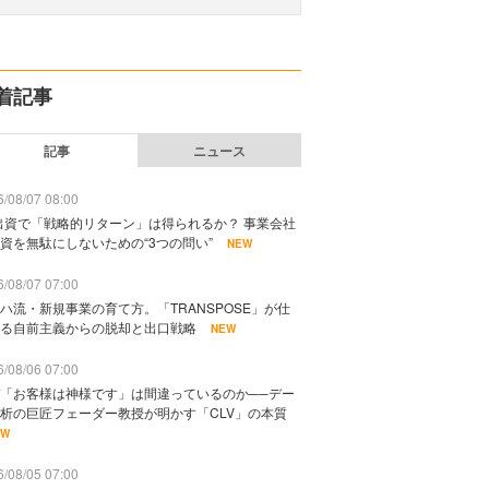
着記事
記事
ニュース
/08/07 08:00
出資で「戦略的リターン」は得られるか？ 事業会社
資を無駄にしないための“3つの問い”
NEW
/08/07 07:00
ハ流・新規事業の育て方。「TRANSPOSE」が仕
る自前主義からの脱却と出口戦略
NEW
/08/06 07:00
「お客様は神様です」は間違っているのか──デー
析の巨匠フェーダー教授が明かす「CLV」の本質
EW
/08/05 07:00