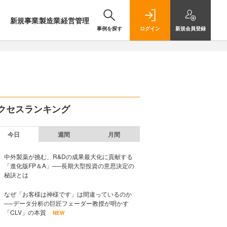
新規事業
製造業
経営管理
事例を探す
ログイン
新規
会員登録
クセスランキング
今日
週間
月間
中外製薬が挑む、R&Dの成果最大化に貢献する
「進化版FP＆A」──長期大型投資の意思決定の
秘訣とは
なぜ「お客様は神様です」は間違っているのか
──データ分析の巨匠フェーダー教授が明かす
「CLV」の本質
NEW