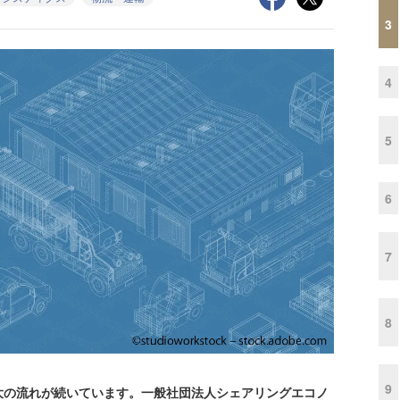
3
4
5
6
7
8
9
の流れが続いています。一般社団法人シェアリングエコノ