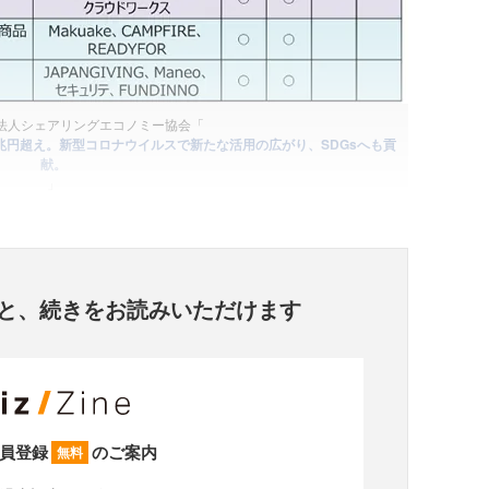
法人シェアリングエコノミー協会「
兆円超え。新型コロナウイルスで新たな活用の広がり、SDGsへも貢
献。
」
と、
続きをお読みいただけます
員登録
のご案内
無料