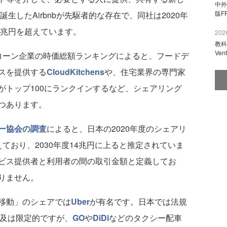
中外
版F
生したAirbnbが先駆者的な存在で、同社は2020年
0兆円を超えています。
2026
教科
Ve
ユニコーン企業の時価総額ランキングによると、フードデ
スを提供する
CloudKitchens
や、住宅業界の専門家
がトップ100にランクインするなど、シェアリング
つあります。
ー協会の調査
によると、日本の2020年度のシェアリ
ており、2030年度14兆円に上ると推定されていま
ビス提供者と利用者の間の取引金額と定義してお
りません。
移動」のシェアでは
Uber
が有名です。日本では法規
普及は限定的ですが、
GO
や
DiDi
などのタクシー配車