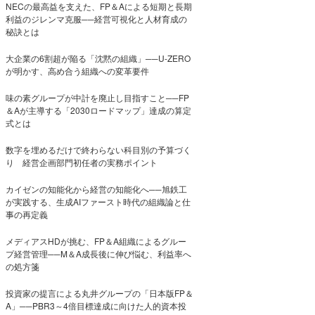
NECの最高益を支えた、FP＆Aによる短期と長期
利益のジレンマ克服──経営可視化と人材育成の
秘訣とは
大企業の6割超が陥る「沈黙の組織」──U-ZERO
が明かす、高め合う組織への変革要件
味の素グループが中計を廃止し目指すこと──FP
＆Aが主導する「2030ロードマップ」達成の算定
式とは
数字を埋めるだけで終わらない科目別の予算づく
り 経営企画部門初任者の実務ポイント
カイゼンの知能化から経営の知能化へ──旭鉄工
が実践する、生成AIファースト時代の組織論と仕
事の再定義
メディアスHDが挑む、FP＆A組織によるグルー
プ経営管理──M＆A成長後に伸び悩む、利益率へ
の処方箋
投資家の提言による丸井グループの「日本版FP＆
A」──PBR3～4倍目標達成に向けた人的資本投