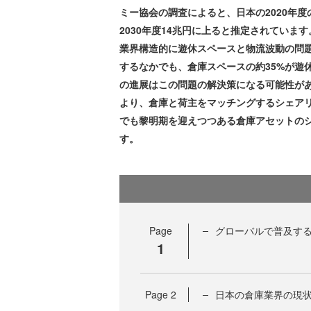
ミー協会の調査によると、日本の2020年
2030年度14兆円に上ると推定されていま
業界構造的に遊休スペースと物流波動の問
するなかでも、倉庫スペースの約35%が遊
の進展はこの問題の解決策になる可能性があ
より、倉庫と荷主をマッチングするシェア
でも黎明期を迎えつつある倉庫アセットの
す。
Page
グローバルで普及す
1
Page
2
日本の倉庫業界の現