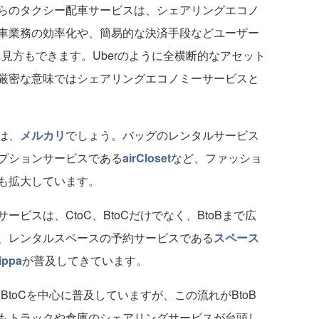
らのタクシー配車サービスは、シェアリングエコノ
車業務の効率化や、簡易的な決済手段などユーザー
見方もできます。Uberのように全横断的なアセット
厳密な意味ではシェアリングエコノミーサービスと
は、
メルカリ
でしょう。バッグのレンタルサービス
プションサービスである
airCloset
など、ファッショ
も拡大しています。
スは、CtoC、BtoCだけでなく、BtoBまで広
、レンタルスペースの予約サービスである
スペース
ippa
が普及してきています。
toCを中心に普及していますが、この流れがBtoB
もトラックや倉庫のシェアリングサービスが台頭し