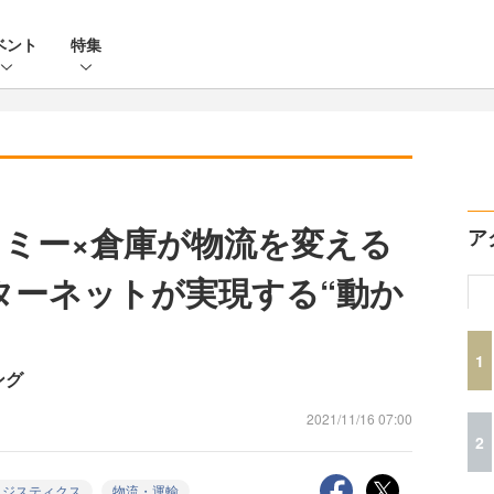
ベント
特集
ミー×倉庫が物流を変える
ア
ターネットが実現する“動か
1
ング
2021/11/16 07:00
2
ロジスティクス
物流・運輸