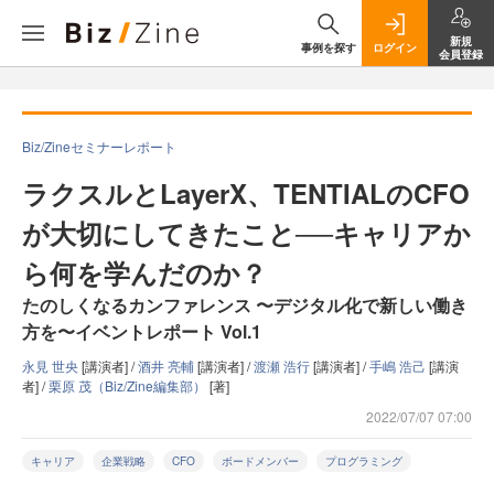
新規
事例を探す
ログイン
会員登録
Biz/Zineセミナーレポート
ラクスルとLayerX、TENTIALのCFO
が大切にしてきたこと──キャリアか
ら何を学んだのか？
たのしくなるカンファレンス 〜デジタル化で新しい働き
⽅を〜イベントレポート Vol.1
永見 世央
[講演者] /
酒井 亮輔
[講演者] /
渡瀬 浩行
[講演者] /
手嶋 浩己
[講演
者] /
栗原 茂（Biz/Zine編集部）
[著]
2022/07/07 07:00
キャリア
企業戦略
CFO
ボードメンバー
プログラミング