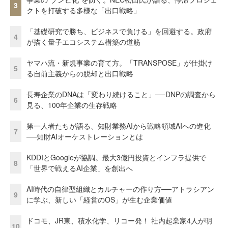
3
クトを打破する多様な「出口戦略」
「基礎研究で勝ち、ビジネスで負ける」を回避する。政府
4
が描く量子エコシステム構築の道筋
ヤマハ流・新規事業の育て方。「TRANSPOSE」が仕掛け
5
る自前主義からの脱却と出口戦略
長寿企業のDNAは「変わり続けること」──DNPの調査から
6
見る、100年企業の生存戦略
第一人者たちが語る、知財業務AIから戦略領域AIへの進化
7
──知財AIオーケストレーションとは
KDDIとGoogleが協調。最大3億円投資とインフラ提供で
8
「世界で戦えるAI企業」を創出へ
AI時代の自律型組織とカルチャーの作り方──アトラシアン
9
に学ぶ、新しい「経営のOS」が生む企業価値
ドコモ、JR東、積水化学、リコー発！ 社内起業家4人が明
10