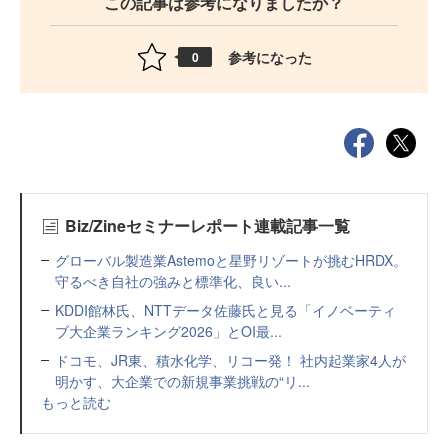
この記事は参考になりましたか？
参考になった
0
Biz/Zineセミナーレポート連載記事一覧
グローバル製造業Astemoと星野リゾートが挑むHRDX。
守るべき自社の強みと標準化、良い...
KDDI館林氏、NTTデータ佐藤氏と見る「イノベーティ
ブ大企業ランキング2026」とOI最...
ドコモ、JR東、積水化学、リコー発！ 社内起業家4人が
明かす、大企業での新規事業挑戦の“リ...
もっと読む