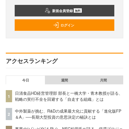
新規会員登録
無料
ログイン
アクセスランキング
今日
週間
月間
日清食品HD経営管理部 部長と一橋大学・青木教授が語る、
1
戦略の実行不全を回避する「自走する組織」とは
中外製薬が挑む、R&Dの成果最大化に貢献する「進化版FP
2
＆A」──長期大型投資の意思決定の秘訣とは
事業の“ゾンビ化”を防ぐ。NEC松田氏が語る、停滞プロジェ