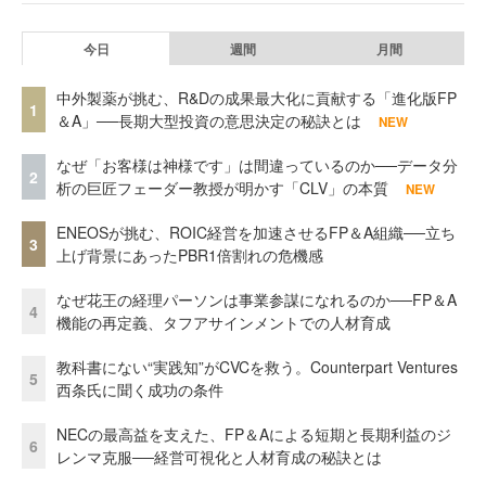
今日
週間
月間
中外製薬が挑む、R&Dの成果最大化に貢献する「進化版FP
1
＆A」──長期大型投資の意思決定の秘訣とは
NEW
なぜ「お客様は神様です」は間違っているのか──データ分
2
析の巨匠フェーダー教授が明かす「CLV」の本質
NEW
ENEOSが挑む、ROIC経営を加速させるFP＆A組織──立ち
3
上げ背景にあったPBR1倍割れの危機感
なぜ花王の経理パーソンは事業参謀になれるのか──FP＆A
4
機能の再定義、タフアサインメントでの人材育成
教科書にない“実践知”がCVCを救う。Counterpart Ventures
5
西条氏に聞く成功の条件
NECの最高益を支えた、FP＆Aによる短期と長期利益のジ
6
レンマ克服──経営可視化と人材育成の秘訣とは