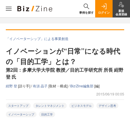
新規
事例を探す
ログイン
会員登録
「イノベーターシップ」による事業創造
イノベーションが“日常”になる時代
の「目的工学」とは？
第2回：多摩大学大学院 教授／目的工学研究所 所長 紺野
登 氏
紺野 登
[語り手] /
有須 晶子
[取材・構成] /
Biz/Zine編集部
[編]
2015/06/19 00:05
スタートアップ
タレントマネジメント
ビジネスモデル
デザイン思考
イノベーターシップ
目的工学