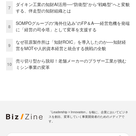
ダイキン工業の知財AI活用──“防衛型”から“戦略型”へと変貌
7
する、伴走型の知財組織とは
SOMPOグループの“海外仕込み”のFP＆A──経営危機を発端
8
に「経営の司令塔」として変革を支援する
なぜ荏原製作所は「知財ROIC」を導入したのか──知財経
9
営をMOTや人的資本経営と統合する挑戦の全貌
売り切り型から脱却！老舗メーカーのブラザー工業が挑む
10
ミシン事業の変革
「Leadership ☓ Innovation」を軸に、企業においてビジネ
スを創出、変革していく事業開発者のためのメディアで
す。