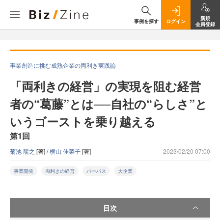
新規
事例を探す
ログイン
会員登録
事業創造に挑む成熟企業の両利き実践論
「両利きの経営」の実現を阻む経営
者の“葛藤”とは──自社の“らしさ”と
いうゴーストを乗り越える
第1回
菊池 龍之
[著] /
横山 佳菜⼦
[著]
2023/02/20 07:00
事業開発
両利きの経営
パーパス
大企業
目次