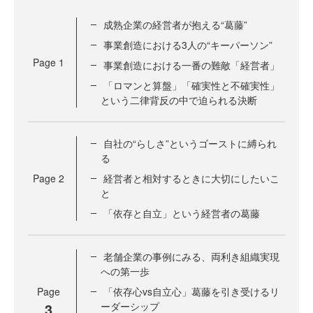
成熟企業の経営者が抱える“葛藤”
事業創造における3人の“キーパーソン”
Page
1
事業創造における一番の難敵「経営者」
「ロマンと算盤」「確実性と不確実性」
という二律背反の中で迫られる決断
自社の“らしさ”というゴーストに縛られ
る
Page
2
経営者と相対するときに大切にしたいこ
と
「依存と自立」という経営者の葛藤
老舗企業の事例にみる、両利き組織実現
への第一歩
Page
「依存心vs自立心」葛藤を引き受けるリ
3
ーダーシップ