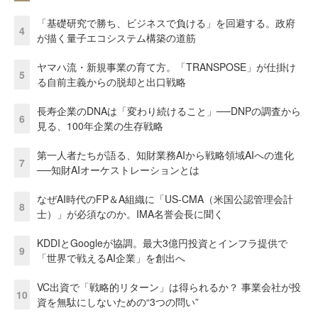
「基礎研究で勝ち、ビジネスで負ける」を回避する。政府
4
が描く量子エコシステム構築の道筋
ヤマハ流・新規事業の育て方。「TRANSPOSE」が仕掛け
5
る自前主義からの脱却と出口戦略
長寿企業のDNAは「変わり続けること」──DNPの調査から
6
見る、100年企業の生存戦略
第一人者たちが語る、知財業務AIから戦略領域AIへの進化
7
──知財AIオーケストレーションとは
なぜAI時代のFP＆A組織に「US-CMA（米国公認管理会計
8
士）」が必須なのか。IMA名誉会長に聞く
KDDIとGoogleが協調。最大3億円投資とインフラ提供で
9
「世界で戦えるAI企業」を創出へ
VC出資で「戦略的リターン」は得られるか？ 事業会社が投
10
資を無駄にしないための“3つの問い”