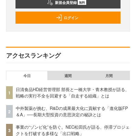
新規会員登録
無料
ログイン
アクセスランキング
今日
週間
月間
日清食品HD経営管理部 部長と一橋大学・青木教授が語る、
1
戦略の実行不全を回避する「自走する組織」とは
中外製薬が挑む、R&Dの成果最大化に貢献する「進化版FP
2
＆A」──長期大型投資の意思決定の秘訣とは
事業の“ゾンビ化”を防ぐ。NEC松田氏が語る、停滞プロジェ
3
クトを打破する多様な「出口戦略」