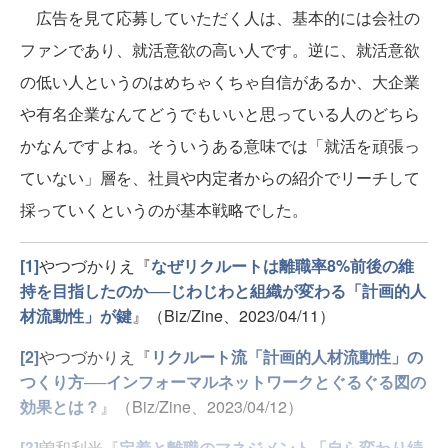
広告を見て応募していただく人は、基本的には会社の
ファンであり、就活意欲の高い人です。逆に、就活意欲
の低い人というのはめちゃくちゃ自信があるか、大企業
や有名企業なんてどうでもいいと思っている人のどちら
かなんですよね。そういうある意味では「就活を頑張っ
ていない」層を、社員や内定者からの紹介でリーチして
採っていくというのが基本戦略でした。
[1]
やつづかりえ『
なぜリクルートは離職率8%前後の維
持を目指したのか──じわじわと組織が変わる「計画的人
材流動性」が鍵
』（Biz/Zine、2023/04/11）
[2]
やつづかりえ『
リクルート流「計画的人材流動性」の
つくり方──インフォーマルネットワークとぐるぐる図の
効果とは？
』（Biz/Zine、2023/04/12）
[3]
曽和利光『
定着と離職のマネジメント「自ら変わり続