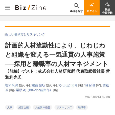
新規
事例を探す
ログイン
会員登録
新しい働き方とリスキリング
計画的人材流動性により、じわじわ
と組織を変える一気通貫の人事施策
──採用と離職率の人材マネジメント
【前編】ゲスト：株式会社人材研究所 代表取締役社長 曽
和利光氏
曽和 利光
[語り手] /
後藤 宗明
[語り手] /
やつづかえり
[著] /
林 紗也
[写] /
青松
基
[画] /
栗原 茂（Biz/Zine編集部）
[編]
2023/06/14 07:00
人事
経営企画
人的資本経営
リスキリング
離職率