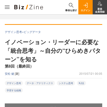
新規
事例を探す
ログイン
会員登録
デザイン思考×ビッグデータ
イノベーション・リーダーに必要な
「統合思考」～自分の“ひらめきパタ
ーン”を知る
第8回（最終回）
安松 健
[著]
2015/07/21 00:05
デザイン思考
データ・アナリティクス
システム思考
KJ法
学習する組織