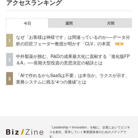
アクセスランキング
今日
週間
月間
なぜ「お客様は神様です」は間違っているのか──データ分
1
析の巨匠フェーダー教授が明かす「CLV」の本質
NEW
中外製薬が挑む、R&Dの成果最大化に貢献する「進化版FP
2
＆A」──長期大型投資の意思決定の秘訣とは
「AIで作れるからSaaSは不要」は本当か。ラクスが示す、
3
業務システムに残る“4つの価値”とは
「Leadership ☓ Innovation」を軸に、企業においてビジネ
スを創出、変革していく事業開発者のためのメディアで
す。