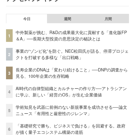
今日
週間
月間
中外製薬が挑む、R&Dの成果最大化に貢献する「進化版FP
1
＆A」──長期大型投資の意思決定の秘訣とは
事業の“ゾンビ化”を防ぐ。NEC松田氏が語る、停滞プロジェ
2
クトを打破する多様な「出口戦略」
長寿企業のDNAは「変わり続けること」──DNPの調査から
3
見る、100年企業の生存戦略
AI時代の自律型組織とカルチャーの作り方──アトラシアン
4
に学ぶ、新しい「経営のOS」が生む企業価値
学術知見を武器に前例のない新規事業を成功させる──論文
5
ニュース「有用性と厳密性のジレンマ」
「基礎研究で勝ち、ビジネスで負ける」を回避する。政府
6
が描く量子エコシステム構築の道筋