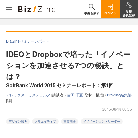
新規
事例を探す
ログイン
会員登録
Biz/Zineセミナーレポート
IDEOとDropboxで培った「イノベー
ションを加速させる7つの秘訣」と
は？
SoftBank World 2015 セミナーレポート：第1回
アレックス・カステラルノ
[講演者] /
吉田 千夏
[取材・構成] /
Biz/Zine編集部
[編]
2015/08/18 00:05
デザイン思考
クリエイティブ
事業開発
イノベーション・リーダー