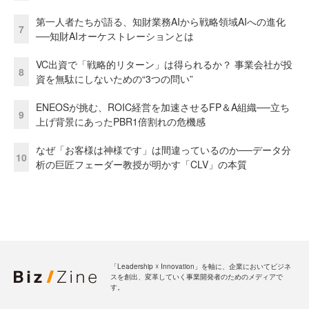
第一人者たちが語る、知財業務AIから戦略領域AIへの進化
7
──知財AIオーケストレーションとは
VC出資で「戦略的リターン」は得られるか？ 事業会社が投
8
資を無駄にしないための“3つの問い”
ENEOSが挑む、ROIC経営を加速させるFP＆A組織──立ち
9
上げ背景にあったPBR1倍割れの危機感
なぜ「お客様は神様です」は間違っているのか──データ分
10
析の巨匠フェーダー教授が明かす「CLV」の本質
「Leadership ☓ Innovation」を軸に、企業においてビジネ
スを創出、変革していく事業開発者のためのメディアで
す。