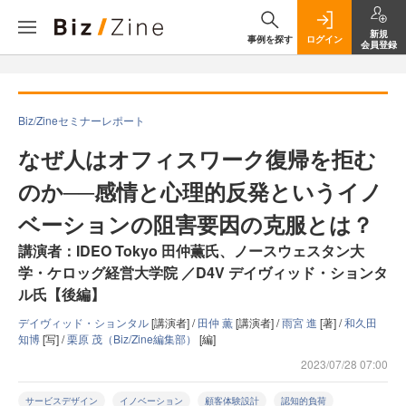
新規
事例を探す
ログイン
会員登録
Biz/Zineセミナーレポート
なぜ人はオフィスワーク復帰を拒む
のか──感情と心理的反発というイノ
ベーションの阻害要因の克服とは？
講演者：IDEO Tokyo 田仲薫氏、ノースウェスタン大
学・ケロッグ経営大学院 ／D4V デイヴィッド・ションタ
ル氏【後編】
デイヴィッド・ションタル
[講演者] /
田仲 薫
[講演者] /
雨宮 進
[著] /
和久田
知博
[写] /
栗原 茂（Biz/Zine編集部）
[編]
2023/07/28 07:00
サービスデザイン
イノベーション
顧客体験設計
認知的負荷