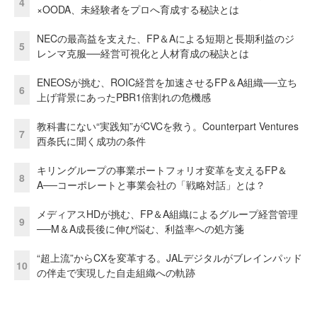
4
×OODA、未経験者をプロへ育成する秘訣とは
NECの最高益を支えた、FP＆Aによる短期と長期利益のジ
5
レンマ克服──経営可視化と人材育成の秘訣とは
ENEOSが挑む、ROIC経営を加速させるFP＆A組織──立ち
6
上げ背景にあったPBR1倍割れの危機感
教科書にない“実践知”がCVCを救う。Counterpart Ventures
7
西条氏に聞く成功の条件
キリングループの事業ポートフォリオ変革を支えるFP＆
8
A──コーポレートと事業会社の「戦略対話」とは？
メディアスHDが挑む、FP＆A組織によるグループ経営管理
9
──M＆A成長後に伸び悩む、利益率への処方箋
“超上流”からCXを変革する。JALデジタルがブレインパッド
10
の伴走で実現した自走組織への軌跡