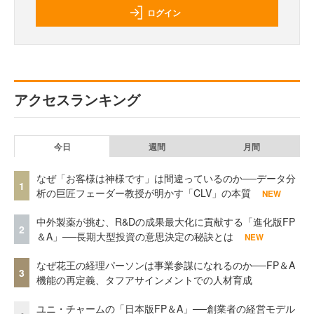
ログイン
アクセスランキング
今日
週間
月間
なぜ「お客様は神様です」は間違っているのか──データ分
1
析の巨匠フェーダー教授が明かす「CLV」の本質
NEW
中外製薬が挑む、R&Dの成果最大化に貢献する「進化版FP
2
＆A」──長期大型投資の意思決定の秘訣とは
NEW
なぜ花王の経理パーソンは事業参謀になれるのか──FP＆A
3
機能の再定義、タフアサインメントでの人材育成
ユニ・チャームの「日本版FP＆A」──創業者の経営モデル