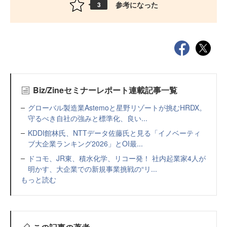
参考になった
3
Biz/Zineセミナーレポート連載記事一覧
グローバル製造業Astemoと星野リゾートが挑むHRDX。
守るべき自社の強みと標準化、良い...
KDDI館林氏、NTTデータ佐藤氏と見る「イノベーティ
ブ大企業ランキング2026」とOI最...
ドコモ、JR東、積水化学、リコー発！ 社内起業家4人が
明かす、大企業での新規事業挑戦の“リ...
もっと読む