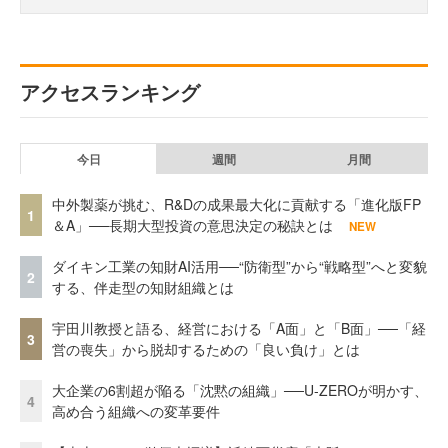
アクセスランキング
今日
週間
月間
中外製薬が挑む、R&Dの成果最大化に貢献する「進化版FP
1
＆A」──長期大型投資の意思決定の秘訣とは
NEW
ダイキン工業の知財AI活用──“防衛型”から“戦略型”へと変貌
2
する、伴走型の知財組織とは
宇田川教授と語る、経営における「A面」と「B面」──「経
3
営の喪失」から脱却するための「良い負け」とは
大企業の6割超が陥る「沈黙の組織」──U-ZEROが明かす、
4
高め合う組織への変革要件