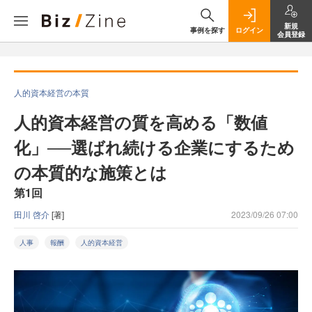
新規
事例を探す
ログイン
会員登録
人的資本経営の本質
人的資本経営の質を高める「数値
化」──選ばれ続ける企業にするため
の本質的な施策とは
第1回
田川 啓介
[著]
2023/09/26 07:00
人事
報酬
人的資本経営