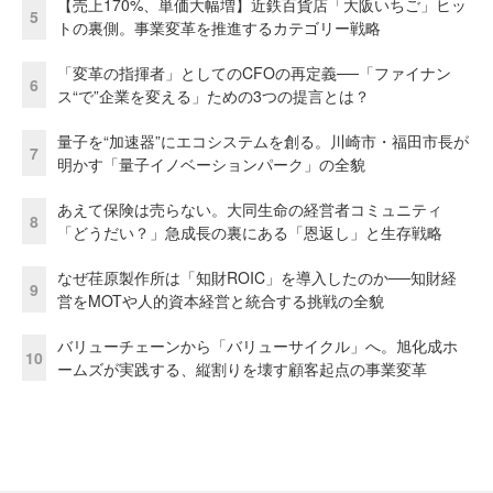
【売上170%、単価大幅増】近鉄百貨店「大阪いちご」ヒッ
5
トの裏側。事業変革を推進するカテゴリー戦略
「変革の指揮者」としてのCFOの再定義──「ファイナン
6
ス“で”企業を変える」ための3つの提言とは？
量子を“加速器”にエコシステムを創る。川崎市・福田市長が
7
明かす「量子イノベーションパーク」の全貌
あえて保険は売らない。大同生命の経営者コミュニティ
8
「どうだい？」急成長の裏にある「恩返し」と生存戦略
なぜ荏原製作所は「知財ROIC」を導入したのか──知財経
9
営をMOTや人的資本経営と統合する挑戦の全貌
バリューチェーンから「バリューサイクル」へ。旭化成ホ
10
ームズが実践する、縦割りを壊す顧客起点の事業変革