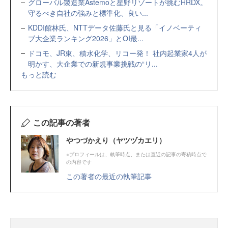
グローバル製造業Astemoと星野リゾートが挑むHRDX。
守るべき自社の強みと標準化、良い...
KDDI館林氏、NTTデータ佐藤氏と見る「イノベーティ
ブ大企業ランキング2026」とOI最...
ドコモ、JR東、積水化学、リコー発！ 社内起業家4人が
明かす、大企業での新規事業挑戦の“リ...
もっと読む
この記事の著者
やつづかえり（ヤツヅカエリ）
※プロフィールは、執筆時点、または直近の記事の寄稿時点で
の内容です
この著者の最近の執筆記事