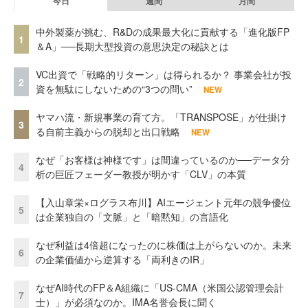
今日
週間
月間
中外製薬が挑む、R&Dの成果最大化に貢献する「進化版FP
1
＆A」──長期大型投資の意思決定の秘訣とは
VC出資で「戦略的リターン」は得られるか？ 事業会社が投
2
資を無駄にしないための“3つの問い”
NEW
ヤマハ流・新規事業の育て方。「TRANSPOSE」が仕掛け
3
る自前主義からの脱却と出口戦略
NEW
なぜ「お客様は神様です」は間違っているのか──データ分
4
析の巨匠フェーダー教授が明かす「CLV」の本質
【入山章栄×ログラス布川】AIエージェント元年の競争優位
5
は企業独自の「文脈」と「暗黙知」の言語化
なぜ利益は4倍超になったのに株価は上がらないのか。未来
6
の企業価値から逆算する「両利きのIR」
なぜAI時代のFP＆A組織に「US-CMA（米国公認管理会計
7
士）」が必須なのか。IMA名誉会長に聞く