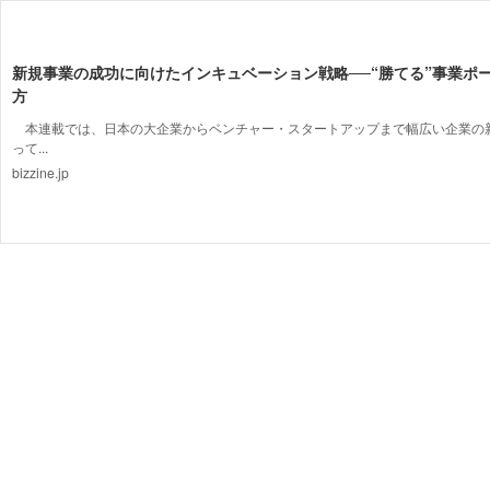
新規事業の成功に向けたインキュベーション戦略──“勝てる”事業ポ
方
本連載では、日本の大企業からベンチャー・スタートアップまで幅広い企業の
って...
bizzine.jp