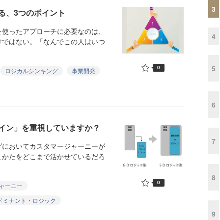
3
る、3つのポイント
使ったアプローチに必要なのは、
4
けではない。「なんでこの人はいつ
5
0
ロジカルシンキング
事業開発
6
イン」を重視していますか？
7
においてカスタマージャーニーが
えかたをどこまで活かせているだろ
8
0
ャーニー
ドミナント・ロジック
9