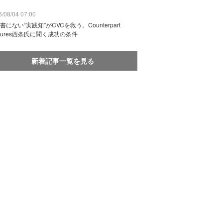
/08/04 07:00
書にない“実践知”がCVCを救う。Counterpart
ntures西条氏に聞く成功の条件
新着記事一覧を見る