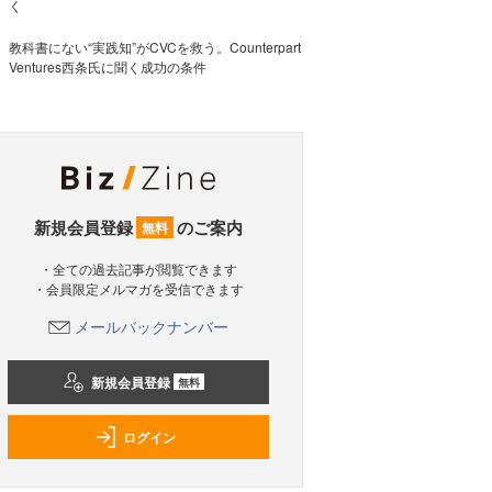
く
教科書にない“実践知”がCVCを救う。Counterpart
Ventures西条氏に聞く成功の条件
新規会員登録
のご案内
無料
・全ての過去記事が閲覧できます
・会員限定メルマガを受信できます
メールバックナンバー
新規会員登録
無料
ログイン