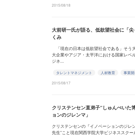
2015/08/18
大前研一氏が語る、低欲望社会に「尖
くみ
「現在の日本は低欲望社会である」そう大
大企業やアジア・太平洋における国家レベ
ジネ...
タレントマネジメント
人材教育
事業開
2015/08/17
クリステンセン直弟子“しゅんぺいた
ョンのジレンマ」
クリステンセンの『イノベーションのジレン
先生”こと現在関西学院大学ビジネススクー