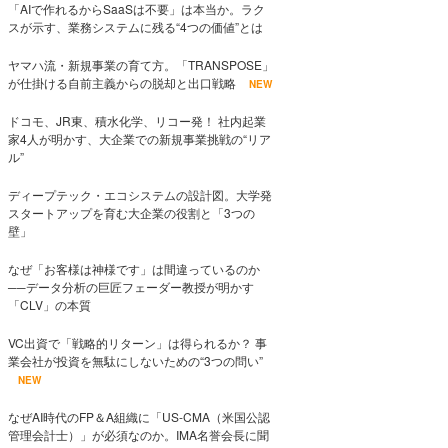
「AIで作れるからSaaSは不要」は本当か。ラク
スが示す、業務システムに残る“4つの価値”とは
ヤマハ流・新規事業の育て方。「TRANSPOSE」
が仕掛ける自前主義からの脱却と出口戦略
NEW
ドコモ、JR東、積水化学、リコー発！ 社内起業
家4人が明かす、大企業での新規事業挑戦の“リア
ル”
ディープテック・エコシステムの設計図。大学発
スタートアップを育む大企業の役割と「3つの
壁」
なぜ「お客様は神様です」は間違っているのか
──データ分析の巨匠フェーダー教授が明かす
「CLV」の本質
VC出資で「戦略的リターン」は得られるか？ 事
業会社が投資を無駄にしないための“3つの問い”
NEW
なぜAI時代のFP＆A組織に「US-CMA（米国公認
管理会計士）」が必須なのか。IMA名誉会長に聞