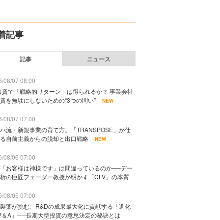
着記事
記事
ニュース
/08/07 08:00
出資で「戦略的リターン」は得られるか？ 事業会社
資を無駄にしないための“3つの問い”
NEW
/08/07 07:00
ハ流・新規事業の育て方。「TRANSPOSE」が仕
る自前主義からの脱却と出口戦略
NEW
/08/06 07:00
「お客様は神様です」は間違っているのか──デー
析の巨匠フェーダー教授が明かす「CLV」の本質
/08/05 07:00
製薬が挑む、R&Dの成果最大化に貢献する「進化
P＆A」──長期大型投資の意思決定の秘訣とは