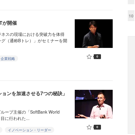
10
BTが開催
ジネスの現場における突破力を体得
ング（通称Bトレ）」がセミナーを開
0
企業戦略
ベーションを加速させる7つの秘訣」
主催の「SoftBank World
目に行われた...
0
イノベーション・リーダー