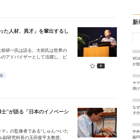
新
った人材、異才」を輩出するし
前研一氏は語る。大前氏は世界の
2026
ルのアドバイザーとして活躍し、ビ
VC
が投
0
発
2026
ヤマ
掛け
2026
なぜ
博士”が語る「日本のイノベーシ
タ分
2026
マ』の監修者である“しゅんぺいた
中外
ル副研究科長の玉田俊平太教授。
版F