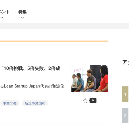
ベント
特集
ア
と「10倍挑戦、5倍失敗、2倍成
n Startup Japan代表の和波俊
1
0
事業開発
新規事業開発
2