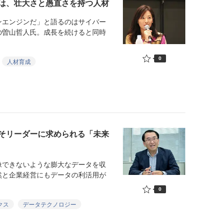
は、壮大さと愚直さを持つ人材
エンジンだ」と語るのはサイバー
の曽山哲人氏。成長を続けると同時
0
人材育成
そリーダーに求められる「未来
できないような膨大なデータを収
然と企業経営にもデータの利活用が
0
クス
データテクノロジー