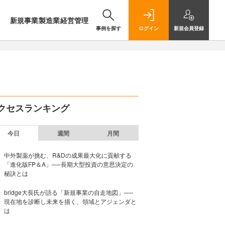
新規事業
製造業
経営管理
事例を探す
ログイン
新規
会員登録
クセスランキング
今日
週間
月間
中外製薬が挑む、R&Dの成果最大化に貢献する
「進化版FP＆A」──長期大型投資の意思決定の
秘訣とは
bridge大長氏が語る「新規事業の自走地図」──
現在地を診断し未来を描く、領域とアジェンダと
は