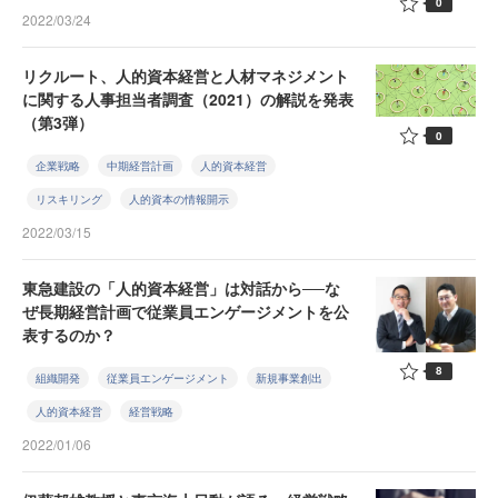
0
2022/03/24
リクルート、人的資本経営と人材マネジメント
に関する人事担当者調査（2021）の解説を発表
（第3弾）
0
企業戦略
中期経営計画
人的資本経営
リスキリング
人的資本の情報開示
2022/03/15
東急建設の「人的資本経営」は対話から──な
ぜ長期経営計画で従業員エンゲージメントを公
表するのか？
8
組織開発
従業員エンゲージメント
新規事業創出
人的資本経営
経営戦略
2022/01/06