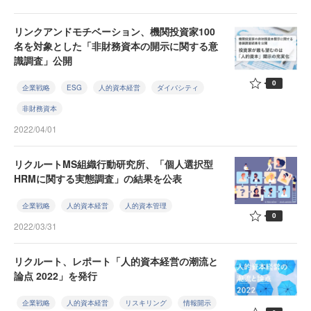
リンクアンドモチベーション、機関投資家100
名を対象とした「非財務資本の開示に関する意
識調査」公開
0
企業戦略
ESG
人的資本経営
ダイバシティ
非財務資本
2022/04/01
リクルートMS組織行動研究所、「個人選択型
HRMに関する実態調査」の結果を公表
企業戦略
人的資本経営
人的資本管理
0
2022/03/31
リクルート、レポート「人的資本経営の潮流と
論点 2022」を発行
企業戦略
人的資本経営
リスキリング
情報開示