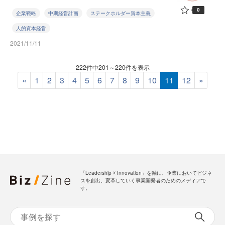
0
企業戦略
中期経営計画
ステークホルダー資本主義
人的資本経営
2021/11/11
222件中201～220件を表示
«
1
2
3
4
5
6
7
8
9
10
11
12
»
「Leadership ☓ Innovation」を軸に、企業においてビジネ
スを創出、変革していく事業開発者のためのメディアで
す。