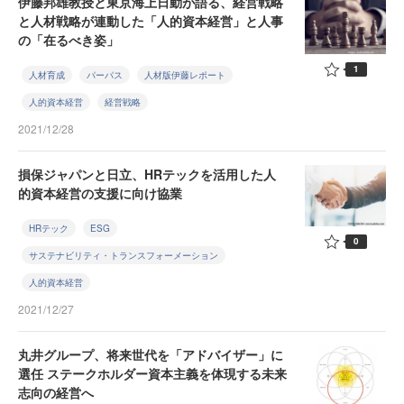
伊藤邦雄教授と東京海上日動が語る、経営戦略
と人材戦略が連動した「人的資本経営」と人事
の「在るべき姿」
1
人材育成
パーパス
人材版伊藤レポート
人的資本経営
経営戦略
2021/12/28
損保ジャパンと日立、HRテックを活用した人
的資本経営の支援に向け協業
HRテック
ESG
0
サステナビリティ・トランスフォーメーション
人的資本経営
2021/12/27
丸井グループ、将来世代を「アドバイザー」に
選任 ステークホルダー資本主義を体現する未来
志向の経営へ