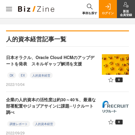
新規
事例を探す
ログイン
会員登録
人的資本経営記事一覧
日本オラクル、Oracle Cloud HCMのアップデ
ートを発表 スキルギャップ解消を支援
DX
EX
人的資本経営
0
2022/10/04
企業の人的資本の活性度は約30～40％、最適な
部署配置やジョブアサインに課題─リクルート
調べ
0
調査レポート
人的資本経営
2022/09/29