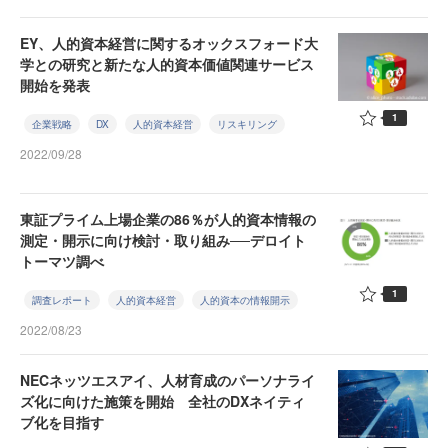
EY、人的資本経営に関するオックスフォード大
学との研究と新たな人的資本価値関連サービス
開始を発表
1
企業戦略
DX
人的資本経営
リスキリング
2022/09/28
東証プライム上場企業の86％が人的資本情報の
測定・開示に向け検討・取り組み──デロイト
トーマツ調べ
1
調査レポート
人的資本経営
人的資本の情報開示
2022/08/23
NECネッツエスアイ、人材育成のパーソナライ
ズ化に向けた施策を開始 全社のDXネイティ
ブ化を目指す