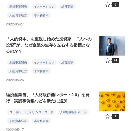
6
新規事業開発
イノベーション
経営変革
人的資本経営
非財務資本
2022/05/27
「人的資本」を重視し始めた投資家──“人への
投資”が、なぜ企業の生存を左右する指標とな
るのか？
14
新規事業開発
イノベーション
経営変革
人的資本経営
非財務資本
2022/05/26
経済産業省、『人材版伊藤レポート2.0』を発
行 実践事例集などを新たに追加
コーポレートガバナンス・コード
人材版伊藤レポート
2
人的資本経営
非財務資本
2022/05/17