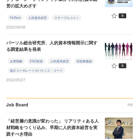
営の拡大めざす
0
FinTech
人的資本経営
ステーブルコイン
2022/06/06
パーソル総合研究所、人的資本情報開示に関す
る調査結果を発表
企業戦略
ESG投資
人的資本経営
非財務価値
0
改訂コーポレートガバナンス・コード
2022/05/27
Job Board
PR
「経営層の意識が変わった」 リアリティある人
材戦略をつくり込み、早期に人的資本経営を実
践すべき理由