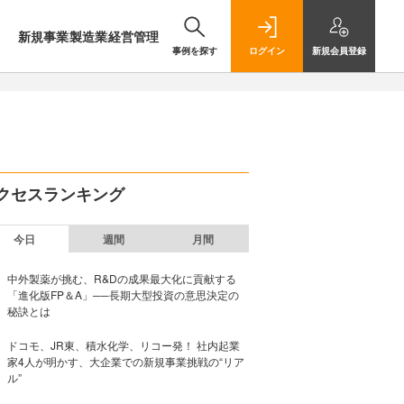
新規事業
製造業
経営管理
事例を探す
ログイン
新規
会員登録
クセスランキング
今日
週間
月間
中外製薬が挑む、R&Dの成果最大化に貢献する
「進化版FP＆A」──長期大型投資の意思決定の
秘訣とは
ドコモ、JR東、積水化学、リコー発！ 社内起業
家4人が明かす、大企業での新規事業挑戦の“リア
ル”