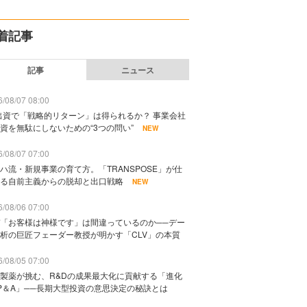
着記事
記事
ニュース
/08/07 08:00
出資で「戦略的リターン」は得られるか？ 事業会社
資を無駄にしないための“3つの問い”
NEW
/08/07 07:00
ハ流・新規事業の育て方。「TRANSPOSE」が仕
る自前主義からの脱却と出口戦略
NEW
/08/06 07:00
「お客様は神様です」は間違っているのか──デー
析の巨匠フェーダー教授が明かす「CLV」の本質
/08/05 07:00
製薬が挑む、R&Dの成果最大化に貢献する「進化
P＆A」──長期大型投資の意思決定の秘訣とは