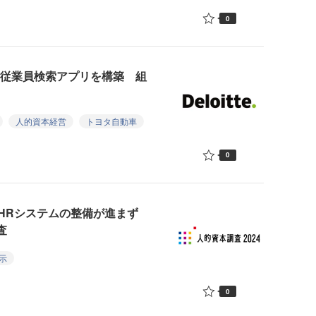
0
け従業員検索アプリを構築 組
人的資本経営
トヨタ自動車
0
HRシステムの整備が進まず
査
示
0