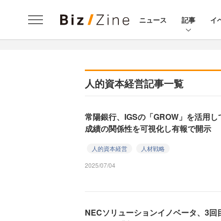
ニュース
記事
イ
人的資本経営記事一覧
常陽銀行、IGSの「GROW」を活用
成績の関係性を可視化し有報で開示
人的資本経営
人材戦略
2025/07/04
NECソリューションイノベータ、3