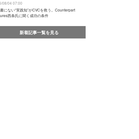
/08/04 07:00
書にない“実践知”がCVCを救う。Counterpart
ntures西条氏に聞く成功の条件
新着記事一覧を見る