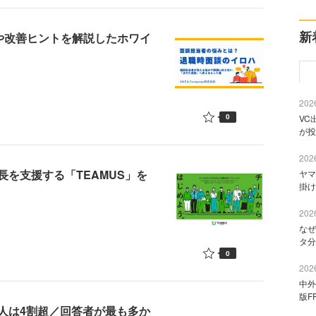
新
題や改善ヒントを解説したホワイ
2026
0
VC
が投
2026
を支援する「TEAMUS」を
ヤマ
掛け
2026
なぜ
タ分
0
2026
中外
版F
人は4割超／回答者が最も多か