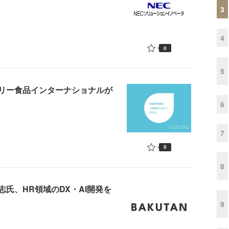
3
4
0
5
リー食品インターナショナルが
6
7
0
8
氏、HR領域のDX・AI開発を
9