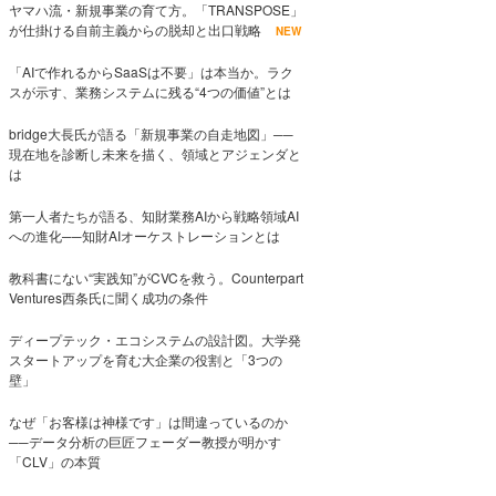
ヤマハ流・新規事業の育て方。「TRANSPOSE」
が仕掛ける自前主義からの脱却と出口戦略
NEW
「AIで作れるからSaaSは不要」は本当か。ラク
スが示す、業務システムに残る“4つの価値”とは
bridge大長氏が語る「新規事業の自走地図」──
現在地を診断し未来を描く、領域とアジェンダと
は
第一人者たちが語る、知財業務AIから戦略領域AI
への進化──知財AIオーケストレーションとは
教科書にない“実践知”がCVCを救う。Counterpart
Ventures西条氏に聞く成功の条件
ディープテック・エコシステムの設計図。大学発
スタートアップを育む大企業の役割と「3つの
壁」
なぜ「お客様は神様です」は間違っているのか
──データ分析の巨匠フェーダー教授が明かす
「CLV」の本質