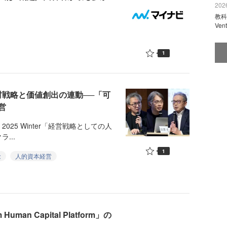
2026
教科
Ve
1
材戦略と価値創出の連動──「可
営
y 2025 Winter「経営戦略としての人
...
1
念
人的資本経営
n Capital Platform」の