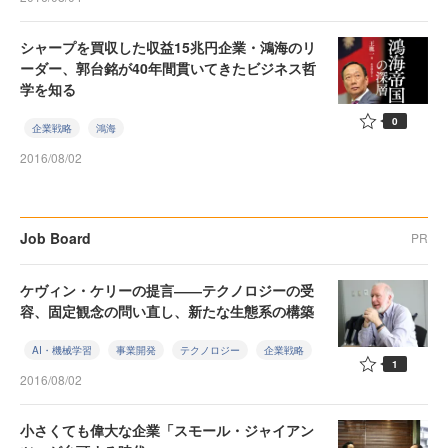
シャープを買収した収益15兆円企業・鴻海のリ
ーダー、郭台銘が40年間貫いてきたビジネス哲
学を知る
0
企業戦略
鴻海
2016/08/02
Job Board
PR
ケヴィン・ケリーの提言――テクノロジーの受
容、固定観念の問い直し、新たな生態系の構築
AI・機械学習
事業開発
テクノロジー
企業戦略
1
2016/08/02
小さくても偉大な企業「スモール・ジャイアン