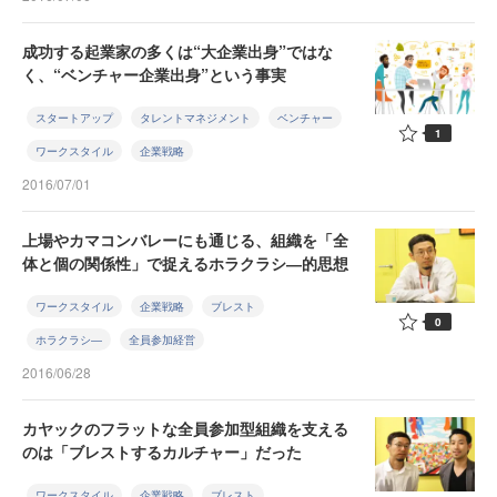
成功する起業家の多くは“大企業出身”ではな
く、“ベンチャー企業出身”という事実
スタートアップ
タレントマネジメント
ベンチャー
1
ワークスタイル
企業戦略
2016/07/01
上場やカマコンバレーにも通じる、組織を「全
体と個の関係性」で捉えるホラクラシ―的思想
ワークスタイル
企業戦略
ブレスト
0
ホラクラシ―
全員参加経営
2016/06/28
カヤックのフラットな全員参加型組織を支える
のは「ブレストするカルチャー」だった
ワークスタイル
企業戦略
ブレスト