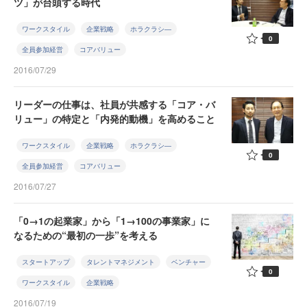
ツ」が台頭する時代
ワークスタイル
企業戦略
ホラクラシ―
0
全員参加経営
コアバリュー
2016/07/29
リーダーの仕事は、社員が共感する「コア・バ
リュー」の特定と「内発的動機」を高めること
ワークスタイル
企業戦略
ホラクラシ―
0
全員参加経営
コアバリュー
2016/07/27
「0→1の起業家」から「1→100の事業家」に
なるための“最初の一歩”を考える
スタートアップ
タレントマネジメント
ベンチャー
0
ワークスタイル
企業戦略
2016/07/19