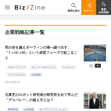
新規
事例を探す
ログイン
会員登録
企業戦略記事一覧
死の谷を越えダーウィンの海へ繰り出す、
「1→10→30」という成長フェーズで起こるこ
と
0
スタートアップ
タレントマネジメント
ベンチャー
ワークスタイル
企業戦略
2016/09/14
元東芝のロボット研究者が研究所を出て学んだ
「デスバレー」の超え方とは？
事業開発
企業戦略
オープンイノベーション