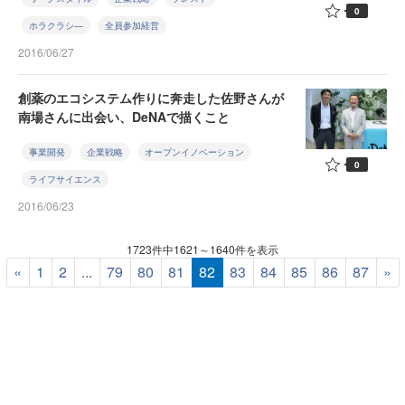
0
ホラクラシ―
全員参加経営
2016/06/27
創薬のエコシステム作りに奔走した佐野さんが
南場さんに出会い、DeNAで描くこと
事業開発
企業戦略
オープンイノベーション
0
ライフサイエンス
2016/06/23
1723件中1621～1640件を表示
«
1
2
...
79
80
81
82
83
84
85
86
87
»