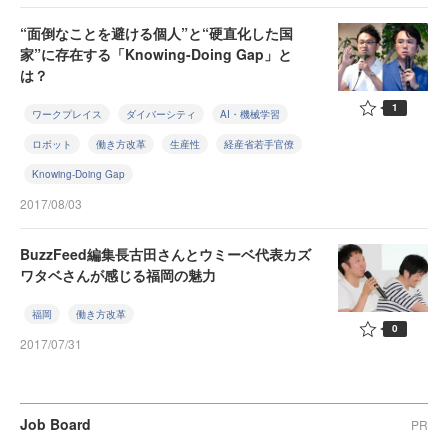
“面倒なことを避ける個人”と“硬直化した国
家”に存在する「Knowing-Doing Gap」と
は？
1
ワークプレイス
ダイバーシティ
AI・機械学習
ロボット
働き方改革
生産性
経産省若手官僚
Knowing-Doing Gap
2017/08/03
BuzzFeed編集長古田さんとウミーベ代表カズ
ワタベさんが感じる福岡の魅力
福岡
働き方改革
0
2017/07/31
Job Board
PR