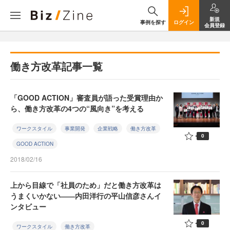
新規
事例を探す
ログイン
会員登録
働き方改革記事一覧
「GOOD ACTION」審査員が語った受賞理由か
ら、働き方改革の4つの“風向き”を考える
ワークスタイル
事業開発
企業戦略
働き方改革
0
GOOD ACTION
2018/02/16
上から目線で「社員のため」だと働き方改革は
うまくいかない――内田洋行の平山信彦さんイ
ンタビュー
0
ワークスタイル
働き方改革