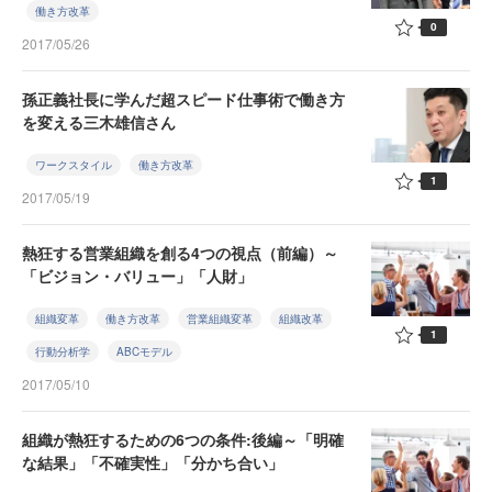
働き方改革
0
2017/05/26
孫正義社長に学んだ超スピード仕事術で働き方
を変える三木雄信さん
ワークスタイル
働き方改革
1
2017/05/19
熱狂する営業組織を創る4つの視点（前編）～
「ビジョン・バリュー」「人財」
組織変革
働き方改革
営業組織変革
組織改革
1
行動分析学
ABCモデル
2017/05/10
組織が熱狂するための6つの条件:後編～「明確
な結果」「不確実性」「分かち合い」