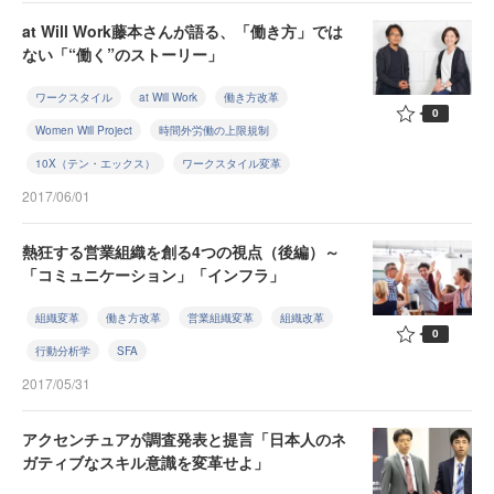
at Will Work藤本さんが語る、「働き方」では
ない「“働く”のストーリー」
ワークスタイル
at Will Work
働き方改革
0
Women Will Project
時間外労働の上限規制
10X（テン・エックス）
ワークスタイル変革
2017/06/01
熱狂する営業組織を創る4つの視点（後編）～
「コミュニケーション」「インフラ」
組織変革
働き方改革
営業組織変革
組織改革
0
行動分析学
SFA
2017/05/31
アクセンチュアが調査発表と提言「日本人のネ
ガティブなスキル意識を変革せよ」