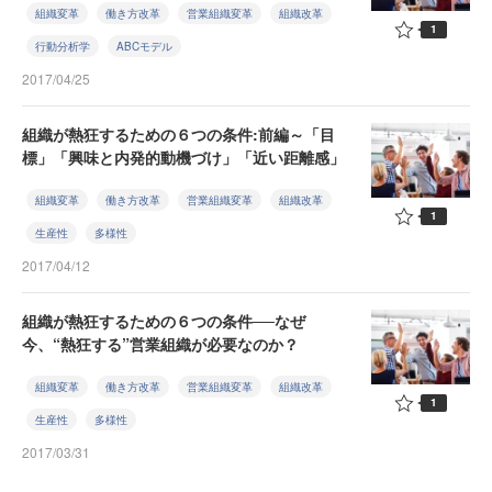
組織変革
働き方改革
営業組織変革
組織改革
1
行動分析学
ABCモデル
2017/04/25
組織が熱狂するための６つの条件:前編～「目
標」「興味と内発的動機づけ」「近い距離感」
組織変革
働き方改革
営業組織変革
組織改革
1
生産性
多様性
2017/04/12
組織が熱狂するための６つの条件──なぜ
今、“熱狂する”営業組織が必要なのか？
組織変革
働き方改革
営業組織変革
組織改革
1
生産性
多様性
2017/03/31