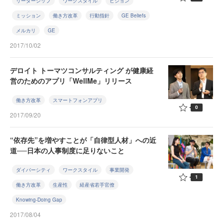
リーダーシップ
ワークスタイル
ビジョン
ミッション
働き方改革
行動指針
GE Beliefs
メルカリ
GE
2017/10/02
デロイト トーマツコンサルティング が健康経
営のためのアプリ「WellMe」リリース
働き方改革
スマートフォンアプリ
0
2017/09/20
“依存先”を増やすことが「自律型人材」への近
道──日本の人事制度に足りないこと
ダイバーシティ
ワークスタイル
事業開発
1
働き方改革
生産性
経産省若手官僚
Knowing-Doing Gap
2017/08/04