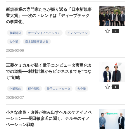
新規事業の専門家たちが振り返る「日本新規事
業大賞」──次のトレンドは「ディープテック
の事業化」
2
事業開発
オープンイノベーション
イノベーション
大企業
日本新規事業大賞
2025/03/06
三菱ケミカルが描く量子コンピュータ実用化ま
での道筋──材料計算からビジネスまでを“つな
ぐ”戦略
6
企業戦略
研究開発
量子コンピュータ
大企業
2025/02/27
小さな改良・改善が生み出すヘルスケアイノベ
ーション──長田敏彦氏に聞く、テルモのイノ
ベーション戦略