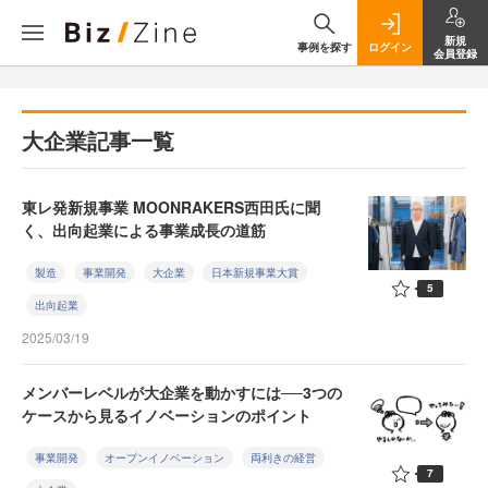
新規
事例を探す
ログイン
会員登録
大企業記事一覧
東レ発新規事業 MOONRAKERS西田氏に聞
く、出向起業による事業成長の道筋
製造
事業開発
大企業
日本新規事業大賞
5
出向起業
2025/03/19
メンバーレベルが大企業を動かすには──3つの
ケースから見るイノベーションのポイント
事業開発
オープンイノベーション
両利きの経営
7