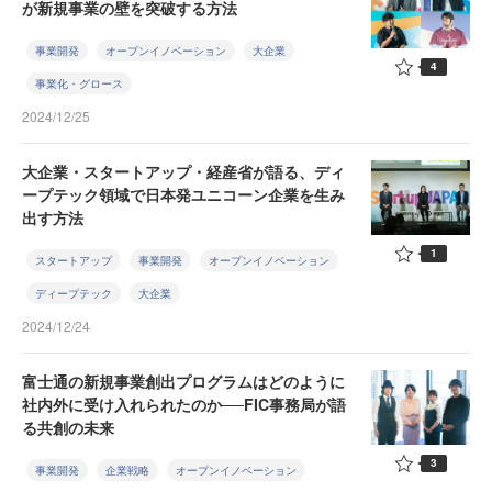
が新規事業の壁を突破する方法
事業開発
オープンイノベーション
大企業
4
事業化・グロース
2024/12/25
大企業・スタートアップ・経産省が語る、ディ
ープテック領域で日本発ユニコーン企業を生み
出す方法
1
スタートアップ
事業開発
オープンイノベーション
ディープテック
大企業
2024/12/24
富士通の新規事業創出プログラムはどのように
社内外に受け入れられたのか──FIC事務局が語
る共創の未来
3
事業開発
企業戦略
オープンイノベーション