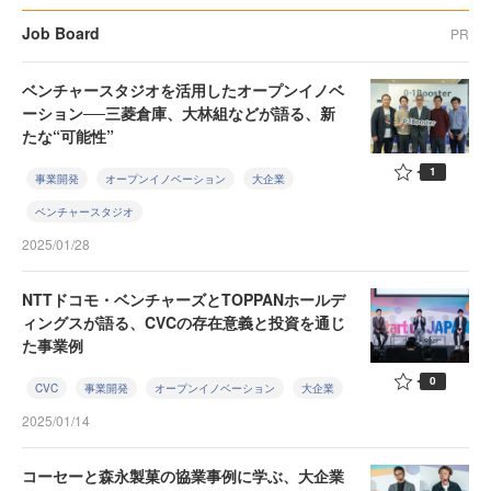
Job Board
PR
ベンチャースタジオを活用したオープンイノベ
ーション──三菱倉庫、大林組などが語る、新
たな“可能性”
1
事業開発
オープンイノベーション
大企業
ベンチャースタジオ
2025/01/28
NTTドコモ・ベンチャーズとTOPPANホールデ
ィングスが語る、CVCの存在意義と投資を通じ
た事業例
0
CVC
事業開発
オープンイノベーション
大企業
2025/01/14
コーセーと森永製菓の協業事例に学ぶ、大企業