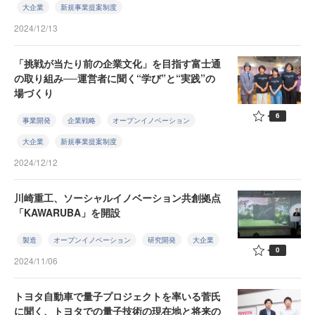
大企業
新規事業提案制度
2024/12/13
「挑戦が当たり前の企業文化」を目指す富士通
の取り組み──運営者に聞く“学び”と“実践”の
場づくり
6
事業開発
企業戦略
オープンイノベーション
大企業
新規事業提案制度
2024/12/12
川崎重工、ソーシャルイノベーション共創拠点
「KAWARUBA」を開設
製造
オープンイノベーション
研究開発
大企業
0
2024/11/06
トヨタ自動車で量子プロジェクトを率いる菅氏
に聞く、トヨタでの量子技術の現在地と将来の