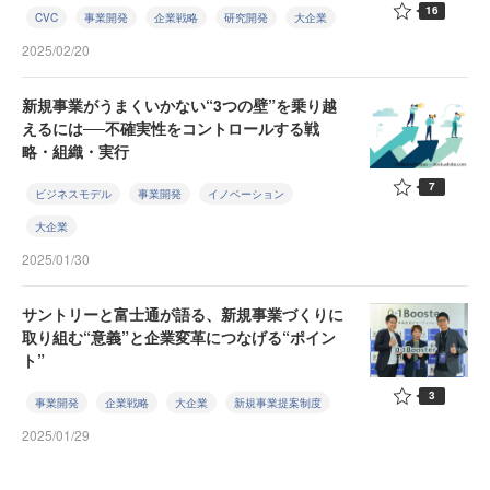
16
CVC
事業開発
企業戦略
研究開発
大企業
2025/02/20
新規事業がうまくいかない“3つの壁”を乗り越
えるには──不確実性をコントロールする戦
略・組織・実行
7
ビジネスモデル
事業開発
イノベーション
大企業
2025/01/30
サントリーと富士通が語る、新規事業づくりに
取り組む“意義”と企業変革につなげる“ポイン
ト”
3
事業開発
企業戦略
大企業
新規事業提案制度
2025/01/29