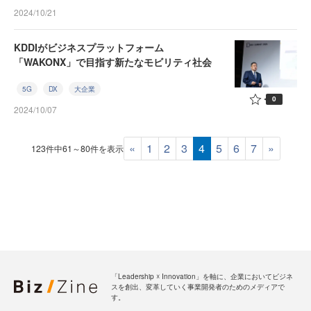
2024/10/21
KDDIがビジネスプラットフォーム
「WAKONX」で目指す新たなモビリティ社会
5G
DX
大企業
0
2024/10/07
«
1
2
3
4
5
6
7
»
123件中61～80件を表示
「Leadership ☓ Innovation」を軸に、企業においてビジネ
スを創出、変革していく事業開発者のためのメディアで
す。