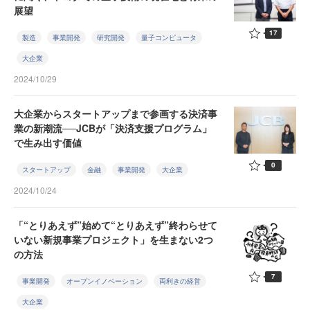
展望
17
製造
事業開発
研究開発
量子コンピュータ
大企業
2024/10/29
大企業からスタートアップまで参画する決済事
業の新潮流──JCBが「決済支援プログラム」
で生み出す価値
0
スタートアップ
金融
事業開発
大企業
2024/10/24
「“とりあえず”始めて“とりあえず”終わらせて
いない新規事業プロジェクト」を生まない2つ
の方法
7
事業開発
オープンイノベーション
両利きの経営
大企業