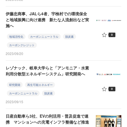
伊藤忠商事、JALら4者、宇検村での環境保全
と地域振興に向け連携 新たな人流創出など実
施へ
0
地域活性化
カーボンニュートラル
脱炭素
カーボンクレジット
2023/09/20
レゾナック、岐阜大学らと「アンモニア・水素
利用分散型エネルギーシステム」研究開発へ
研究開発
再生可能エネルギー
0
カーボンニュートラル
脱炭素
2023/09/15
日産自動車ら3社、EVの利活用・普及促進で連
携 マンションへの充電インフラ整備など推進