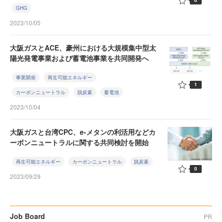
0
GHG
2023/10/05
大阪ガスとACE、豪州における大規模集中型太
陽光発電事業および蓄電池事業を共同開発へ
事業開発
再生可能エネルギー
1
カーボンニュートラル
脱炭素
蓄電池
2023/10/04
大阪ガスと台湾CPC、e-メタンの利活用などカ
ーボンニュートラルに関する共同検討を開始
再生可能エネルギー
カーボンニュートラル
脱炭素
0
2023/09/29
Job Board
PR