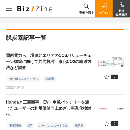
新規
事例を探す
ログイン
会員登録
脱炭素記事一覧
関西電力ら、堺泉北エリアのCCSバリューチェ
ーン構築に向けて共同検討 液化CO2の輸送方
法など調査
0
カーボンニュートラル
脱炭素
2023/10/16
Hondaと三菱商事、EV・車載バッテリーを通
じたユーザーの利用価値向上めざし事業化検討
へ
0
事業開発
EV
カーボンニュートラル
脱炭素