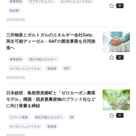
事業開発
サプライチェーン
カーボンニュートラル
0
脱炭素
2023/09/26
三井物産とポルトガルのエネルギー会社Galp、
再生可能ディーゼル・SAFの製造事業を共同推
進へ
0
事業開発
再生可能エネルギー
カーボンニュートラル
脱炭素
SAF
2023/09/26
日本総研、島根県美郷町と「ゼロカーボン農業
モデル」構築・脱炭素農産物のブランド化など
に向け覚書を締結
1
スマート農業
再生可能エネルギー
DX
カーボンニュートラル
脱炭素
2023/09/22