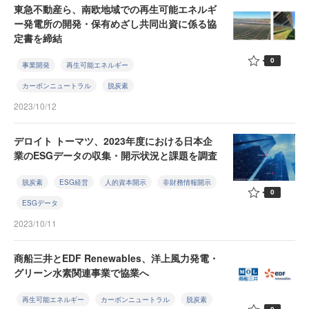
東急不動産ら、南欧地域での再生可能エネルギ
ー発電所の開発・保有めざし共同出資に係る協
定書を締結
0
事業開発
再生可能エネルギー
カーボンニュートラル
脱炭素
2023/10/12
デロイト トーマツ、2023年度における日本企
業のESGデータの収集・開示状況と課題を調査
脱炭素
ESG経営
人的資本開示
非財務情報開示
0
ESGデータ
2023/10/11
商船三井とEDF Renewables、洋上風力発電・
グリーン水素関連事業で協業へ
再生可能エネルギー
カーボンニュートラル
脱炭素