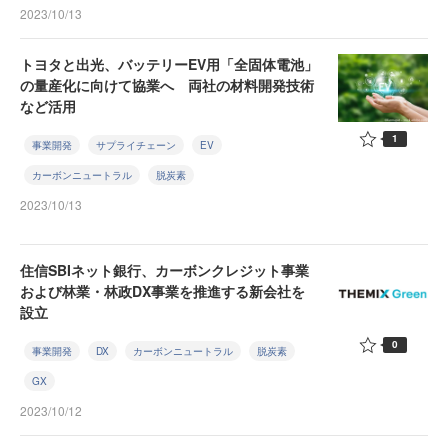
2023/10/13
トヨタと出光、バッテリーEV用「全固体電池」
の量産化に向けて協業へ 両社の材料開発技術
など活用
1
事業開発
サプライチェーン
EV
カーボンニュートラル
脱炭素
2023/10/13
住信SBIネット銀行、カーボンクレジット事業
および林業・林政DX事業を推進する新会社を
設立
0
事業開発
DX
カーボンニュートラル
脱炭素
GX
2023/10/12