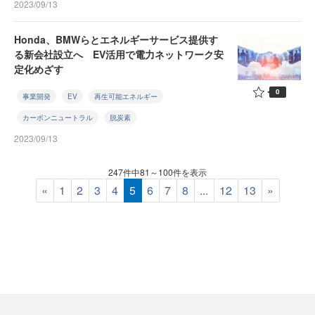
2023/09/13
Honda、BMWらとエネルギーサービス提供す
る新会社設立へ EV活用で電力ネットワーク安
定化めざす
0
事業開発
EV
再生可能エネルギー
カーボンニュートラル
脱炭素
2023/09/13
247件中81～100件を表示
«
1
2
3
4
5
6
7
8
...
12
13
»