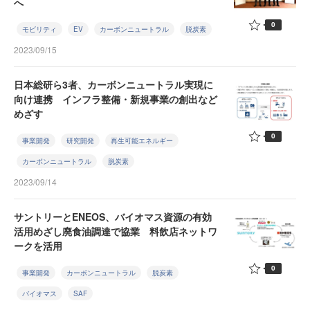
へ
0
モビリティ
EV
カーボンニュートラル
脱炭素
2023/09/15
日本総研ら3者、カーボンニュートラル実現に
向け連携 インフラ整備・新規事業の創出など
めざす
0
事業開発
研究開発
再生可能エネルギー
カーボンニュートラル
脱炭素
2023/09/14
サントリーとENEOS、バイオマス資源の有効
活用めざし廃食油調達で協業 料飲店ネットワ
ークを活用
0
事業開発
カーボンニュートラル
脱炭素
バイオマス
SAF