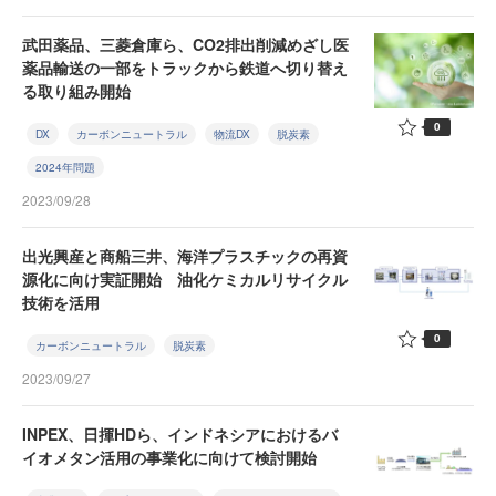
武田薬品、三菱倉庫ら、CO2排出削減めざし医
薬品輸送の一部をトラックから鉄道へ切り替え
る取り組み開始
0
DX
カーボンニュートラル
物流DX
脱炭素
2024年問題
2023/09/28
出光興産と商船三井、海洋プラスチックの再資
源化に向け実証開始 油化ケミカルリサイクル
技術を活用
0
カーボンニュートラル
脱炭素
2023/09/27
INPEX、日揮HDら、インドネシアにおけるバ
イオメタン活用の事業化に向けて検討開始