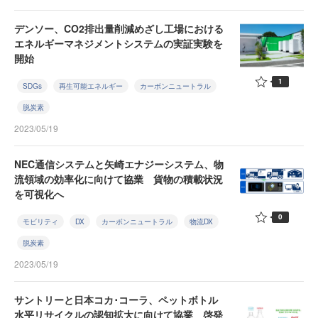
デンソー、CO2排出量削減めざし工場における
エネルギーマネジメントシステムの実証実験を
開始
1
SDGs
再生可能エネルギー
カーボンニュートラル
脱炭素
2023/05/19
NEC通信システムと矢崎エナジーシステム、物
流領域の効率化に向けて協業 貨物の積載状況
を可視化へ
0
モビリティ
DX
カーボンニュートラル
物流DX
脱炭素
2023/05/19
サントリーと日本コカ･コーラ、ペットボトル
水平リサイクルの認知拡大に向けて協業 啓発