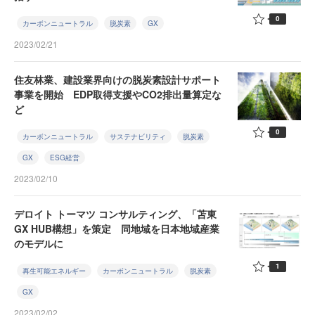
0
カーボンニュートラル
脱炭素
GX
2023/02/21
住友林業、建設業界向けの脱炭素設計サポート
事業を開始 EDP取得支援やCO2排出量算定な
ど
0
カーボンニュートラル
サステナビリティ
脱炭素
GX
ESG経営
2023/02/10
デロイト トーマツ コンサルティング、「苫東
GX HUB構想」を策定 同地域を日本地域産業
のモデルに
1
再生可能エネルギー
カーボンニュートラル
脱炭素
GX
2023/02/02