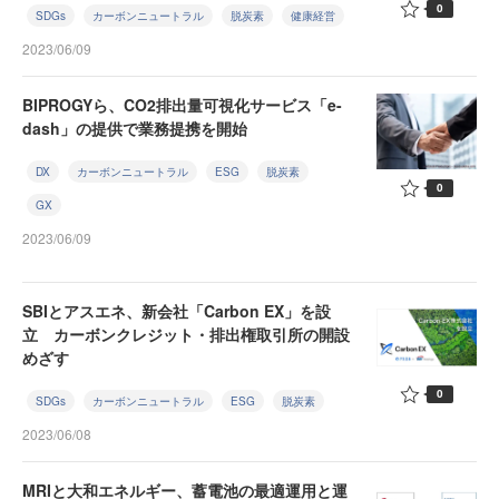
0
SDGs
カーボンニュートラル
脱炭素
健康経営
2023/06/09
BIPROGYら、CO2排出量可視化サービス「e-
dash」の提供で業務提携を開始
DX
カーボンニュートラル
ESG
脱炭素
0
GX
2023/06/09
SBIとアスエネ、新会社「Carbon EX」を設
立 カーボンクレジット・排出権取引所の開設
めざす
0
SDGs
カーボンニュートラル
ESG
脱炭素
2023/06/08
MRIと大和エネルギー、蓄電池の最適運用と運