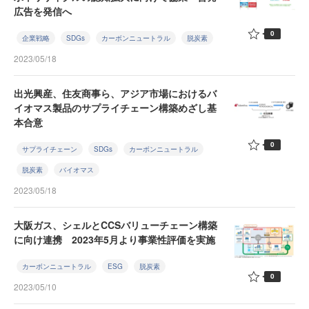
広告を発信へ
0
企業戦略
SDGs
カーボンニュートラル
脱炭素
2023/05/18
出光興産、住友商事ら、アジア市場におけるバ
イオマス製品のサプライチェーン構築めざし基
本合意
0
サプライチェーン
SDGs
カーボンニュートラル
脱炭素
バイオマス
2023/05/18
大阪ガス、シェルとCCSバリューチェーン構築
に向け連携 2023年5月より事業性評価を実施
カーボンニュートラル
ESG
脱炭素
0
2023/05/10