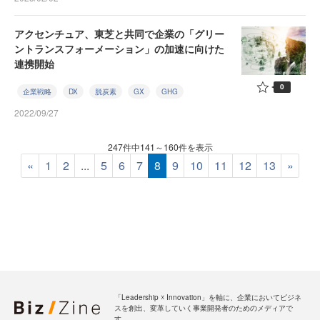
アクセンチュア、東芝と共同で企業の「グリー
ントランスフォーメーション」の加速に向けた
連携開始
0
企業戦略
DX
脱炭素
GX
GHG
2022/09/27
247件中141～160件を表示
«
1
2
...
5
6
7
8
9
10
11
12
13
»
「Leadership ☓ Innovation」を軸に、企業においてビジネ
スを創出、変革していく事業開発者のためのメディアで
す。