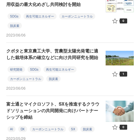
用収益の最大化めざし共同検討を開始
SDGs
再生可能エネルギー
カーボンニュートラル
0
脱炭素
2023/06/06
クボタと東京農工大学、営農型太陽光発電に適
した栽培体系の確立などに向け共同研究を開始
研究開発
SDGs
再生可能エネルギー
1
カーボンニュートラル
脱炭素
2023/06/06
富士通とマイクロソフト、SXを推進するクラウ
ドソリューションの共同開発に向けパートナー
シップを締結
0
AI
DX
カーボンニュートラル
SX
脱炭素
2023/05/29