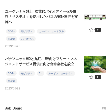
ユーグレナら3社、次世代バイオディーゼル燃
料「サステオ」を使用したバスの実証運行を実
施へ
0
SDGs
モビリティ
カーボンニュートラル
脱炭素
バイオマス
2023/05/25
パナソニックHDと丸紅、EV向けフリートマネ
ジメントサービス提供に向け合弁会社を設立
SDGs
モビリティ
EV
カーボンニュートラル
0
脱炭素
2023/05/22
Job Board
PR