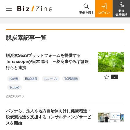
新規
事例を探す
ログイン
会員登録
脱炭素記事一覧
脱炭素SaaSプラットフォームを提供する
Terrascopeが日本進出 三菱商事やみずほ銀
行らと連携
0
脱炭素
ESG経営
スコープ3
TCFD開示
Scope3
2023/06/16
パソナら、法人や地方自治体向けに健康増進・
脱炭素推進を支援するコンサルティングサービ
スを開始