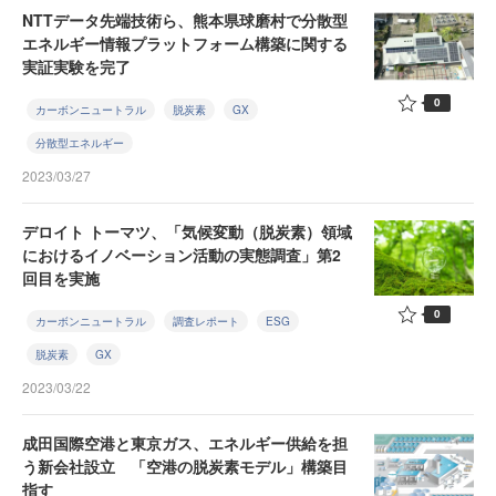
NTTデータ先端技術ら、熊本県球磨村で分散型
エネルギー情報プラットフォーム構築に関する
実証実験を完了
0
カーボンニュートラル
脱炭素
GX
分散型エネルギー
2023/03/27
デロイト トーマツ、「気候変動（脱炭素）領域
におけるイノベーション活動の実態調査」第2
回目を実施
0
カーボンニュートラル
調査レポート
ESG
脱炭素
GX
2023/03/22
成田国際空港と東京ガス、エネルギー供給を担
う新会社設立 「空港の脱炭素モデル」構築目
指す