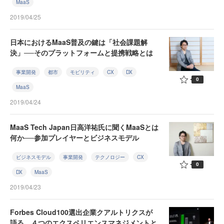
MaaS
2019/04/25
日本におけるMaaS普及の鍵は「社会課題解
決」──そのプラットフォームと提携戦略とは
事業開発
都市
モビリティ
CX
DX
0
MaaS
2019/04/24
MaaS Tech Japan日高洋祐氏に聞くMaaSとは
何か──参加プレイヤーとビジネスモデル
ビジネスモデル
事業開発
テクノロジー
CX
0
DX
MaaS
2019/04/23
Forbes Cloud100選出企業クアルトリクスが
語る、４つのエクスペリエンスマネジメントと