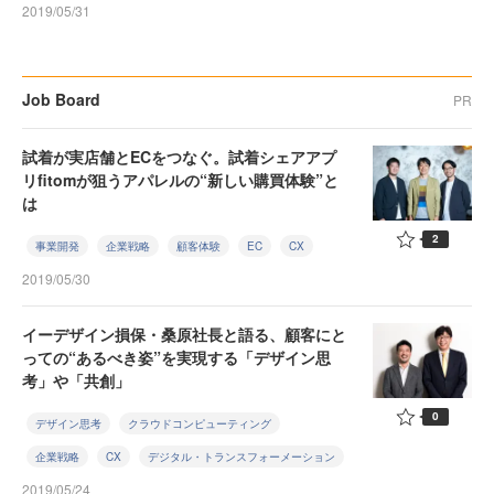
2019/05/31
Job Board
PR
試着が実店舗とECをつなぐ。試着シェアアプ
リfitomが狙うアパレルの“新しい購買体験”と
は
2
事業開発
企業戦略
顧客体験
EC
CX
2019/05/30
イーデザイン損保・桑原社長と語る、顧客にと
っての“あるべき姿”を実現する「デザイン思
考」や「共創」
0
デザイン思考
クラウドコンピューティング
企業戦略
CX
デジタル・トランスフォーメーション
2019/05/24