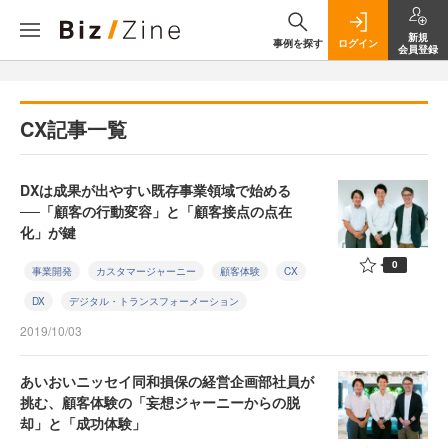
新規
事例を探す
ログイン
会員登録
CX記事一覧
DXは成果が出やすい既存事業領域で始める
──「顧客の行動変容」と「顧客接点の点在
化」が鍵
0
事業開発
カスタマージャーニー
顧客体験
CX
DX
デジタル・トランスフォーメーション
2019/10/03
あいおいニッセイ同和損保の経営企画部社員が
挑む、顧客体験の「妄想ジャーニーからの脱
却」と「成功体験」