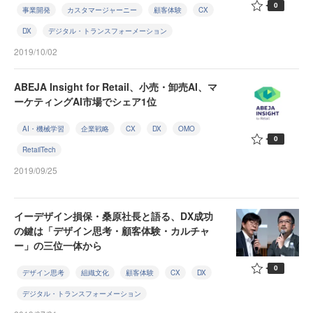
0
事業開発
カスタマージャーニー
顧客体験
CX
DX
デジタル・トランスフォーメーション
2019/10/02
ABEJA Insight for Retail、小売・卸売AI、マ
ーケティングAI市場でシェア1位
AI・機械学習
企業戦略
CX
DX
OMO
0
RetailTech
2019/09/25
イーデザイン損保・桑原社長と語る、DX成功
の鍵は「デザイン思考・顧客体験・カルチャ
ー」の三位一体から
0
デザイン思考
組織文化
顧客体験
CX
DX
デジタル・トランスフォーメーション