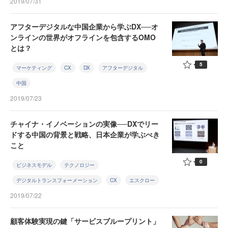
2019/07/31
アフターデジタルな中国企業から学ぶDX──オ
ンラインの世界がオフラインを包含するOMO
とは？
5
マーケティング
CX
DX
アフターデジタル
中国
2019/07/23
チャイナ・イノベーションの実像──DXでリー
ドする中国の背景と戦略、日本企業が学ぶべき
こと
0
ビジネスモデル
テクノロジー
デジタルトランスフォーメーション
CX
エスクロー
2019/07/22
顧客体験実現の鍵「サービスブループリント」