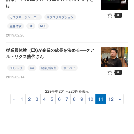
は
0
カスタマージャーニー
サブスクリプション
顧客体験
CX
NPS
2019/02/26
従業員体験（EX)が企業の成長を決める──クア
ルトリクス熊代さん
HRテック
CX
従業員調査
サーベイ
0
2019/02/14
228件中201～220件を表示
«
1
2
3
4
5
6
7
8
9
10
11
12
»