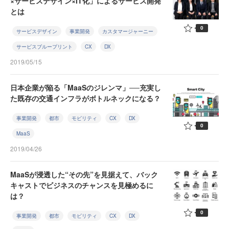
×サービスデザイン×IT化」によるサービス開発
とは
0
サービスデザイン
事業開発
カスタマージャーニー
サービスブループリント
CX
DX
2019/05/15
日本企業が陥る「MaaSのジレンマ」──充実し
た既存の交通インフラがボトルネックになる？
事業開発
都市
モビリティ
CX
DX
0
MaaS
2019/04/26
MaaSが浸透した“その先”を見据えて、バック
キャストでビジネスのチャンスを見極めるに
は？
0
事業開発
都市
モビリティ
CX
DX