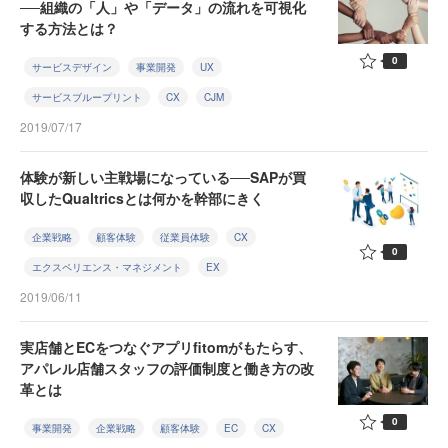
──組織の「人」や「データ」の流れを可視化
する方法とは？
0
サービスデザイン
事業開発
UX
サービスブループリント
CX
CJM
2019/07/17
体験が新しい主戦場になっている──SAPが買
収したQualtricsとは何かを幹部にきく
企業戦略
顧客体験
従業員体験
CX
0
エクスペリエンス・マネジメント
EX
2019/06/11
実店舗とECをつなぐアプリfitomがもたらす、
アパレル店舗スタッフの評価制度と働き方の改
革とは
0
事業開発
企業戦略
顧客体験
EC
CX