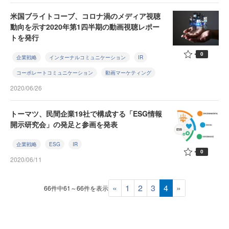
米国ブライトコーブ、コロナ渦のメディア視聴
動向を示す2020年第1四半期の動画視聴レポー
トを発行
0
企業戦略
インターナルコミュニケーション
IR
コーポレートコミュニケーション
動画マーケティング
2020/06/26
トーマツ、民間企業19社で構成する「ESG情報
開示研究会」の発足と参画を発表
企業戦略
ESG
IR
0
2020/06/11
«
1
2
3
4
»
66件中61～66件を表示