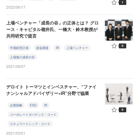
1
2022/06/17
上場ベンチャー「成長の谷」の正体とは？ グロ
ース・キャピタル嶺井氏、一橋大・鈴木教授が
共同研究で提言
0
中期経営計画
資金調達
IR
上場ベンチャー
上場後の成長の谷
2021/09/07
デロイト トーマツとインベスチャー、“ファイ
ナンシャルアドバイザリー×IR”分野で協業
企業戦略
ESG
IR
0
コーポレートガバナンス・コード
スチュワードシップ・コード
2021/03/01