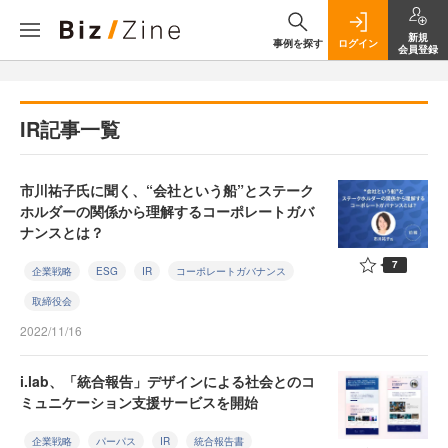
新規
事例を探す
ログイン
会員登録
IR記事一覧
市川祐子氏に聞く、“会社という船”とステーク
ホルダーの関係から理解するコーポレートガバ
ナンスとは？
7
企業戦略
ESG
IR
コーポレートガバナンス
取締役会
2022/11/16
i.lab、「統合報告」デザインによる社会とのコ
ミュニケーション支援サービスを開始
企業戦略
パーパス
IR
統合報告書