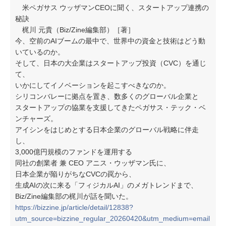
米ペガサス ウッザマンCEOに聞く、スタートアップ連携の
秘訣
梶川 元貴（Biz/Zine編集部）［著］
今、空前のAIブームの最中で、世界中の資金と技術はどう動
いているのか。
そして、日本の大企業はスタートアップ投資（CVC）を通じ
て、
いかにしてイノベーションを起こすべきなのか。
シリコンバレーに拠点を置き、数多くのグローバル企業と
スタートアップの協業を支援してきたペガサス・テック・ベ
ンチャーズ。
アイシンをはじめとする日本企業のグローバル戦略に伴走
し、
3,000億円規模のファンドを運用する
同社の創業者 兼 CEO アニス・ウッザマン氏に、
日本企業が陥りがちなCVCの罠から、
生成AIの次に来る「フィジカルAI」のメガトレンドまで、
Biz/Zine編集部の梶川が話を聞いた。
https://bizzine.jp/article/detail/12838?
utm_source=bizzine_regular_20260420&utm_medium=email