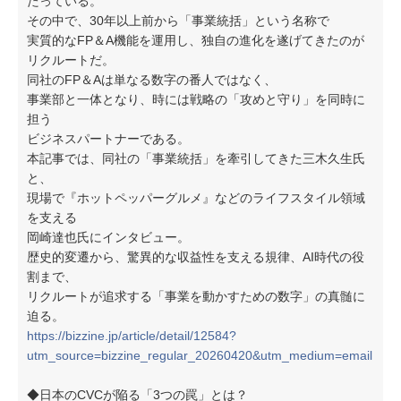
たっている。
その中で、30年以上前から「事業統括」という名称で
実質的なFP＆A機能を運用し、独自の進化を遂げてきたのが
リクルートだ。
同社のFP＆Aは単なる数字の番人ではなく、
事業部と一体となり、時には戦略の「攻めと守り」を同時に
担う
ビジネスパートナーである。
本記事では、同社の「事業統括」を牽引してきた三木久生氏
と、
現場で『ホットペッパーグルメ』などのライフスタイル領域
を支える
岡崎達也氏にインタビュー。
歴史的変遷から、驚異的な収益性を支える規律、AI時代の役
割まで、
リクルートが追求する「事業を動かすための数字」の真髄に
迫る。
https://bizzine.jp/article/detail/12584?
utm_source=bizzine_regular_20260420&utm_medium=email
◆日本のCVCが陥る「3つの罠」とは？