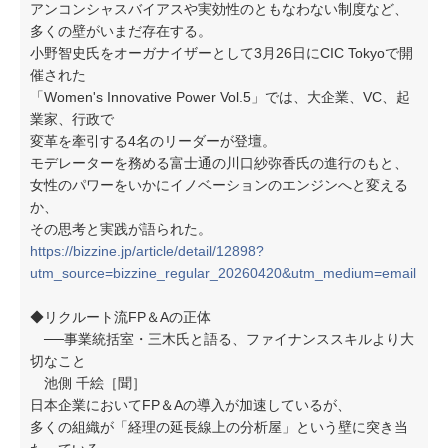
アンコンシャスバイアスや実効性のともなわない制度など、
多くの壁がいまだ存在する。
小野智史氏をオーガナイザーとして3月26日にCIC Tokyoで開
催された
「Women's Innovative Power Vol.5」では、大企業、VC、起
業家、行政で
変革を牽引する4名のリーダーが登壇。
モデレーターを務める富士通の川口紗弥香氏の進行のもと、
女性のパワーをいかにイノベーションのエンジンへと変える
か、
その思考と実践が語られた。
https://bizzine.jp/article/detail/12898?
utm_source=bizzine_regular_20260420&utm_medium=email
◆リクルート流FP＆Aの正体
──事業統括室・三木氏と語る、ファイナンススキルより大
切なこと
池側 千絵［聞］
日本企業においてFP＆Aの導入が加速しているが、
多くの組織が「経理の延長線上の分析屋」という壁に突き当