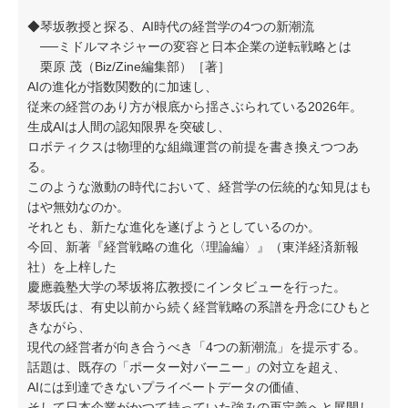
◆琴坂教授と探る、AI時代の経営学の4つの新潮流
──ミドルマネジャーの変容と日本企業の逆転戦略とは
栗原 茂（Biz/Zine編集部）［著］
AIの進化が指数関数的に加速し、
従来の経営のあり方が根底から揺さぶられている2026年。
生成AIは人間の認知限界を突破し、
ロボティクスは物理的な組織運営の前提を書き換えつつあ
る。
このような激動の時代において、経営学の伝統的な知見はも
はや無効なのか。
それとも、新たな進化を遂げようとしているのか。
今回、新著『経営戦略の進化〈理論編〉』（東洋経済新報
社）を上梓した
慶應義塾大学の琴坂将広教授にインタビューを行った。
琴坂氏は、有史以前から続く経営戦略の系譜を丹念にひもと
きながら、
現代の経営者が向き合うべき「4つの新潮流」を提示する。
話題は、既存の「ポーター対バーニー」の対立を超え、
AIには到達できないプライベートデータの価値、
そして日本企業がかつて持っていた強みの再定義へと展開し