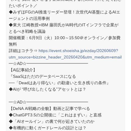
たいポイント／
◆みずほFGのAI推進リーダー登壇！次世代AI基盤によるAIエ
ージェントの活用事例
◆東大 江崎教授×IBM 藤田氏がAI時代のITインフラで企業が
とるべき戦略を議論
開催概要：6月9日（火）10:00～15:50＠オンライン／参加費
無料
詳細はコチラ⇒
https://event.shoeisha.jp/ezday/20260609?
utm_source=bizzine_header_20260420&utm_medium=email
━☆AD☆━━━━━━━━━━━━━━━
【AI記事紹介】
『SaaSはただのデータベースになる
──「Deadはあり得ない」の勘違いと生き残りの条件』
◆AIが “呼び出したくなる”アセットとは？
━☆AD☆━━━━━━━━━━━━━━━
【DeNA AI戦略の全貌】動画と記事で学べる
◆ChatGPT3.5の公開後に「これはまずい」と直感
◆「AIオールイン」の裏で何が起きていたのか
◆有機的に動くガードレールの設計とは？