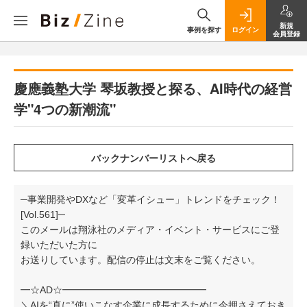
新規
事例を探す
ログイン
会員登録
慶應義塾大学 琴坂教授と探る、AI時代の経営
学"4つの新潮流"
─事業開発やDXなど「変革イシュー」トレンドをチェック！
[Vol.561]─
このメールは翔泳社のメディア・イベント・サービスにご登
録いただいた方に
お送りしています。配信の停止は文末をご覧ください。
━☆AD☆━━━━━━━━━━━━━━━
＼AIを“真に”使いこなす企業に成長するために今押さえておき