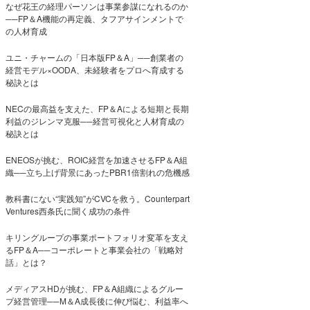
なぜ花王の経理パーソンは事業参謀になれるのか
──FP＆A機能の再定義、タフアサインメントで
の人材育成
ユニ・チャームの「日本版FP＆A」──創業者の
経営モデル×OODA、未経験者をプロへ育成する
秘訣とは
NECの最高益を支えた、FP＆Aによる短期と長期
利益のジレンマ克服──経営可視化と人材育成の
秘訣とは
ENEOSが挑む、ROIC経営を加速させるFP＆A組
織──立ち上げ背景にあったPBR1倍割れの危機感
教科書にない“実践知”がCVCを救う。Counterpart
Ventures西条氏に聞く成功の条件
キリングループの事業ポートフォリオ変革を支え
るFP＆A──コーポレートと事業会社の「戦略対
話」とは？
メディアスHDが挑む、FP＆A組織によるグルー
プ経営管理──M＆A成長後に伸び悩む、利益率へ