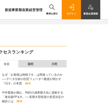
新規事業
製造業
経営管理
事例を探す
ログイン
新規
会員登録
クセスランキング
今日
週間
月間
なぜ「お客様は神様です」は間違っているのか
──データ分析の巨匠フェーダー教授が明かす
「CLV」の本質
NEW
中外製薬が挑む、R&Dの成果最大化に貢献する
「進化版FP＆A」──長期大型投資の意思決定の
秘訣とは
NEW