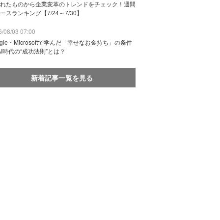
れたものから企業変革のトレンドをチェック！週間
ースランキング【7/24～7/30】
/08/03 07:00
ogle・Microsoftで学んだ「幸せなお金持ち」の条件
AI時代の“成功法則”とは？
新着記事一覧を見る