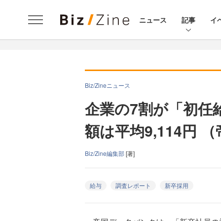
ニュース
記事
イ
Biz/Zineニュース
企業の7割が「初任
額は平均9,114円
Biz/Zine編集部
[著]
給与
調査レポート
新卒採用