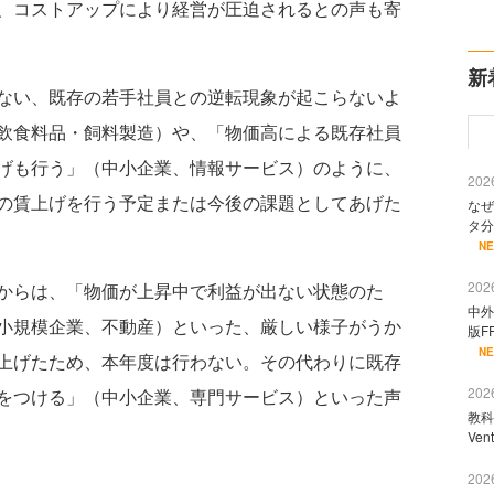
、コストアップにより経営が圧迫されるとの声も寄
新
ない、既存の若手社員との逆転現象が起こらないよ
飲食料品・飼料製造）や、「物価高による既存社員
げも行う」（中小企業、情報サービス）のように、
2026
の賃上げを行う予定または今後の課題としてあげた
なぜ
タ分
N
2026
からは、「物価が上昇中で利益が出ない状態のた
中外
小規模企業、不動産）といった、厳しい様子がうか
版F
N
上げたため、本年度は行わない。その代わりに既存
2026
をつける」（中小企業、専門サービス）といった声
教科
Ve
2026