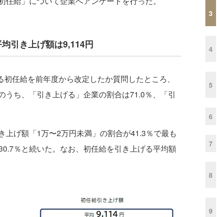
初任給」について企業へアンケートを行った。
3
引き上げ額は9,114円
4
する初任給を前年度から改定したか質問したところ、
5
うち、「引き上げる」企業の割合は71.0％、「引
6
げ額「1万〜2万円未満」の割合が41.3％で最も
7
が30.7％と続いた。なお、初任給を引き上げる平均額
8
9