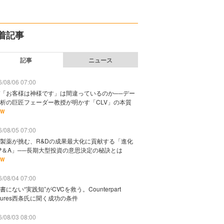
着記事
記事
ニュース
/08/06 07:00
「お客様は神様です」は間違っているのか──デー
析の巨匠フェーダー教授が明かす「CLV」の本質
EW
/08/05 07:00
製薬が挑む、R&Dの成果最大化に貢献する「進化
P＆A」──長期大型投資の意思決定の秘訣とは
EW
/08/04 07:00
書にない“実践知”がCVCを救う。Counterpart
ntures西条氏に聞く成功の条件
/08/03 08:00