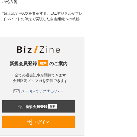
の処方箋
“超上流”からCXを変革する。JALデジタルがブレ
インパッドの伴走で実現した自走組織への軌跡
新規会員登録
のご案内
無料
・全ての過去記事が閲覧できます
・会員限定メルマガを受信できます
メールバックナンバー
新規会員登録
無料
ログイン