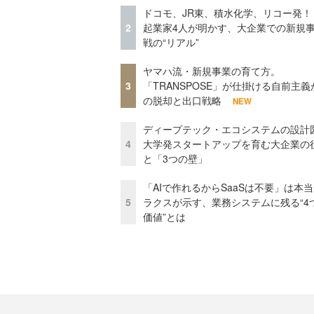
ドコモ、JR東、積水化学、リコー発！
2
起業家4人が明かす、大企業での新規
戦の“リアル”
ヤマハ流・新規事業の育て方。
3
「TRANSPOSE」が仕掛ける自前主義
の脱却と出口戦略
NEW
ディープテック・エコシステムの設計
4
大学発スタートアップを育む大企業の
と「3つの壁」
「AIで作れるからSaaSは不要」は本
5
ラクスが示す、業務システムに残る“4
価値”とは