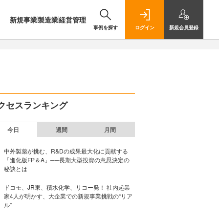
新規事業
製造業
経営管理
事例を探す
ログイン
新規
会員登録
クセスランキング
今日
週間
月間
中外製薬が挑む、R&Dの成果最大化に貢献する
「進化版FP＆A」──長期大型投資の意思決定の
秘訣とは
ドコモ、JR東、積水化学、リコー発！ 社内起業
家4人が明かす、大企業での新規事業挑戦の“リア
ル”