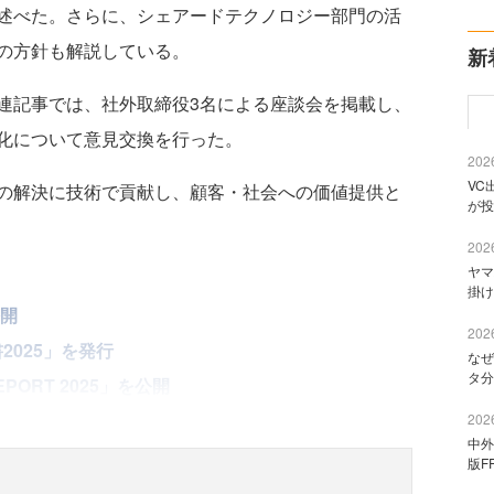
述べた。さらに、シェアードテクノロジー部門の活
の方針も解説している。
新
記事では、社外取締役3名による座談会を掲載し、
化について意見交換を行った。
2026
VC
の解決に技術で貢献し、顧客・社会への価値提供と
が投
2026
ヤマ
掛け
公開
2026
2025」を発行
なぜ
タ分
PORT 2025」を公開
2026
中外
版F