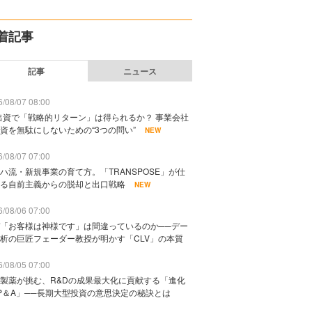
着記事
記事
ニュース
/08/07 08:00
出資で「戦略的リターン」は得られるか？ 事業会社
資を無駄にしないための“3つの問い”
NEW
/08/07 07:00
ハ流・新規事業の育て方。「TRANSPOSE」が仕
る自前主義からの脱却と出口戦略
NEW
/08/06 07:00
「お客様は神様です」は間違っているのか──デー
析の巨匠フェーダー教授が明かす「CLV」の本質
/08/05 07:00
製薬が挑む、R&Dの成果最大化に貢献する「進化
P＆A」──長期大型投資の意思決定の秘訣とは