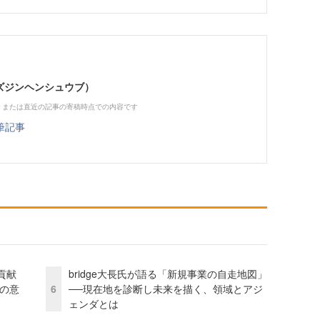
（ビズジンヘンシュウブ）
、または直近の記事の寄稿時点での内容です
筆記事
貢献
bridge大長氏が語る「新規事業の自走地図」
資の意
6
──現在地を診断し未来を描く、領域とアジ
ェンダとは