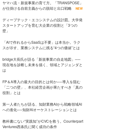
ヤマハ流・新規事業の育て方。「TRANSPOSE」
が仕掛ける自前主義からの脱却と出口戦略
NEW
ディープテック・エコシステムの設計図。大学発
スタートアップを育む大企業の役割と「3つの
壁」
「AIで作れるからSaaSは不要」は本当か。ラク
スが示す、業務システムに残る“4つの価値”とは
bridge大長氏が語る「新規事業の自走地図」──
現在地を診断し未来を描く、領域とアジェンダと
は
FP＆A導入の最大の目的とは何か──導入を阻む
「二つの壁」、本社経営企画が果たすべき「真の
役割」とは
第一人者たちが語る、知財業務AIから戦略領域AI
への進化──知財AIオーケストレーションとは
教科書にない“実践知”がCVCを救う。Counterpart
Ventures西条氏に聞く成功の条件