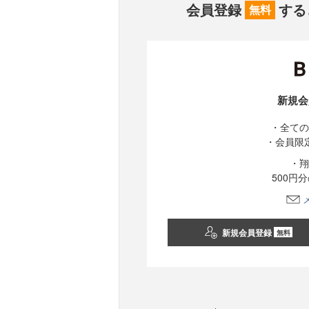
会員登録
する
無料
新規会
・全ての
・会員限
・翔
500円
新規会員登録
無料