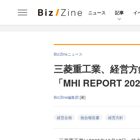
ニュース
記事
イ
Biz/Zineニュース
三菱重工業、経営方
「MHI REPORT 2
Biz/Zine編集部
[著]
経営企画
統合報告書
経営方針