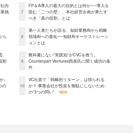
 社内
FP＆A導入の最大の目的とは何か──導入を
事業挑
7
阻む「二つの壁」、本社経営企画が果たす
べき「真の役割」とは
第一人者たちが語る、知財業務AIから戦略
から
8
領域AIへの進化──知財AIオーケストレーシ
ョンとは
図。
教科書にない“実践知”がCVCを救う。
役割
9
Counterpart Ventures西条氏に聞く成功の条
件
当か。
VC出資で「戦略的リターン」は得られる
つの
10
か？ 事業会社が投資を無駄にしないため
の“3つの問い”
NEW