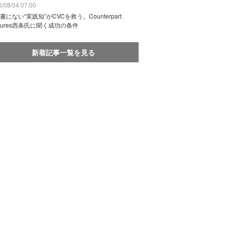
/08/04 07:00
書にない“実践知”がCVCを救う。Counterpart
ntures西条氏に聞く成功の条件
新着記事一覧を見る