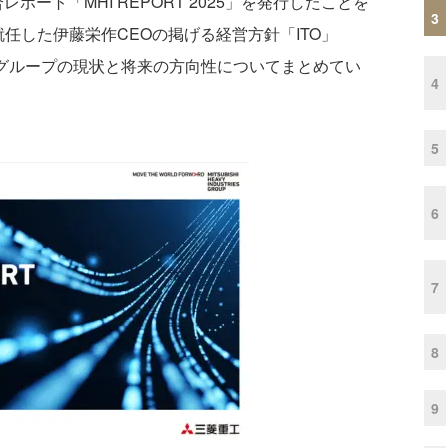
レポート「MHI REPORT 2025」を発行したことを
3
任した伊藤栄作CEOの掲げる経営方針「ITO」
zation）や、グループの現状と将来の方向性についてまとめてい
4
5
6
7
8
9