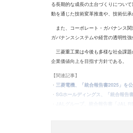
る長期的な成長の土台づくりについて
動を通じた技術変革推進や、技術伝承
また、コーポレート・ガバナンス関連
ガバナンスシステムや経営の透明性強
三菱重工業は今後も多様な社会課題
企業価値向上を目指す方針である。
【関連記事】
・
三菱電機、「統合報告書2025」を
・
SGホールディングス、「統合報告書
・
JALグループ、統合報告書「JAL RE