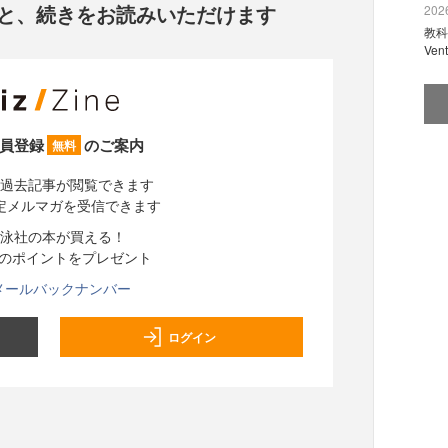
と、
続きをお読みいただけます
2026
教科
Ve
員登録
のご案内
無料
過去記事が閲覧できます
定メルマガを受信できます
泳社の本が買える！
分のポイントをプレゼント
メールバックナンバー
ログイン