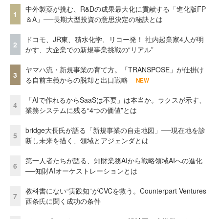
中外製薬が挑む、R&Dの成果最大化に貢献する「進化版FP
1
＆A」──長期大型投資の意思決定の秘訣とは
ドコモ、JR東、積水化学、リコー発！ 社内起業家4人が明
2
かす、大企業での新規事業挑戦の“リアル”
ヤマハ流・新規事業の育て方。「TRANSPOSE」が仕掛け
3
る自前主義からの脱却と出口戦略
NEW
「AIで作れるからSaaSは不要」は本当か。ラクスが示す、
4
業務システムに残る“4つの価値”とは
bridge大長氏が語る「新規事業の自走地図」──現在地を診
5
断し未来を描く、領域とアジェンダとは
第一人者たちが語る、知財業務AIから戦略領域AIへの進化
6
──知財AIオーケストレーションとは
教科書にない“実践知”がCVCを救う。Counterpart Ventures
7
西条氏に聞く成功の条件