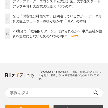
ディープテック・エコシステムの設計図。大学発スタート
8
アップを育む大企業の役割と「3つの壁」
なぜ「お客様は神様です」は間違っているのか──データ分
9
析の巨匠フェーダー教授が明かす「CLV」の本質
VC出資で「戦略的リターン」は得られるか？ 事業会社が投
10
資を無駄にしないための“3つの問い”
NEW
「Leadership ☓ Innovation」を軸に、企業においてビジネ
スを創出、変革していく事業開発者のためのメディアで
す。