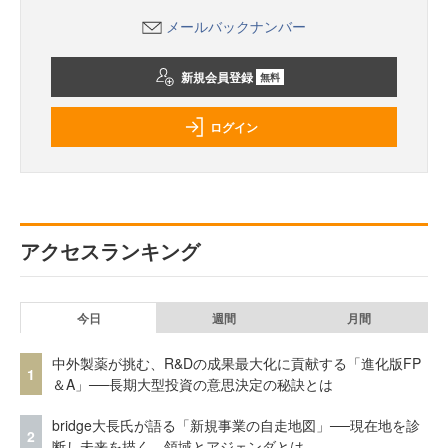
メールバックナンバー
新規会員登録
無料
ログイン
アクセスランキング
今日
週間
月間
中外製薬が挑む、R&Dの成果最大化に貢献する「進化版FP
1
＆A」──長期大型投資の意思決定の秘訣とは
bridge大長氏が語る「新規事業の自走地図」──現在地を診
2
断し未来を描く、領域とアジェンダとは