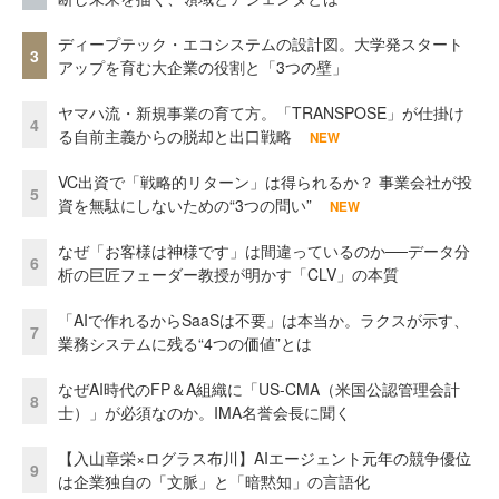
ディープテック・エコシステムの設計図。大学発スタート
3
アップを育む大企業の役割と「3つの壁」
ヤマハ流・新規事業の育て方。「TRANSPOSE」が仕掛け
4
る自前主義からの脱却と出口戦略
NEW
VC出資で「戦略的リターン」は得られるか？ 事業会社が投
5
資を無駄にしないための“3つの問い”
NEW
なぜ「お客様は神様です」は間違っているのか──データ分
6
析の巨匠フェーダー教授が明かす「CLV」の本質
「AIで作れるからSaaSは不要」は本当か。ラクスが示す、
7
業務システムに残る“4つの価値”とは
なぜAI時代のFP＆A組織に「US-CMA（米国公認管理会計
8
士）」が必須なのか。IMA名誉会長に聞く
【入山章栄×ログラス布川】AIエージェント元年の競争優位
9
は企業独自の「文脈」と「暗黙知」の言語化