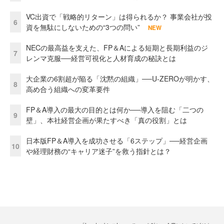
VC出資で「戦略的リターン」は得られるか？ 事業会社が投
6
資を無駄にしないための“3つの問い”
NEW
NECの最高益を支えた、FP＆Aによる短期と長期利益のジ
7
レンマ克服──経営可視化と人材育成の秘訣とは
大企業の6割超が陥る「沈黙の組織」──U-ZEROが明かす、
8
高め合う組織への変革要件
FP＆A導入の最大の目的とは何か──導入を阻む「二つの
9
壁」、本社経営企画が果たすべき「真の役割」とは
日本版FP＆A導入を成功させる「6ステップ」──経営企画
10
や経理財務の“キャリア迷子”を救う指針とは？