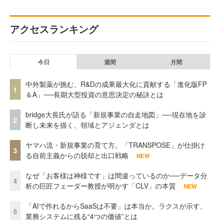
アクセスランキング
今日
週間
月間
中外製薬が挑む、R&Dの成果最大化に貢献する「進化版FP
1
＆A」──長期大型投資の意思決定の秘訣とは
bridge大長氏が語る「新規事業の自走地図」──現在地を診
2
断し未来を描く、領域とアジェンダとは
ヤマハ流・新規事業の育て方。「TRANSPOSE」が仕掛け
3
る自前主義からの脱却と出口戦略
NEW
なぜ「お客様は神様です」は間違っているのか──データ分
4
析の巨匠フェーダー教授が明かす「CLV」の本質
NEW
「AIで作れるからSaaSは不要」は本当か。ラクスが示す、
5
業務システムに残る“4つの価値”とは