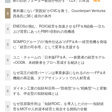
析の巨匠フェーダー教授が明かす「CLV」の本質
NEW
教科書にない“実践知”がCVCを救う。Counterpart Ventures
3
西条氏に聞く成功の条件
ENEOSが挑む、ROIC経営を加速させるFP＆A組織──立ち
4
上げ背景にあったPBR1倍割れの危機感
SOMPOグループの“海外仕込み”のFP＆A──経営危機を発端
5
に「経営の司令塔」として変革を支援する
ユニ・チャームの「日本版FP＆A」──創業者の経営モデル
6
×OODA、未経験者をプロへ育成する秘訣とは
なぜ花王の経理パーソンは事業参謀になれるのか──FP＆A
7
機能の再定義、タフアサインメントでの人材育成
ダイキン工業の知財AI活用──“防衛型”から“戦略型”へと変貌
8
する、伴走型の知財組織とは
なぜ荏原製作所は「知財ROIC」を導入したのか──知財経
9
営をMOTや人的資本経営と統合する挑戦の全貌