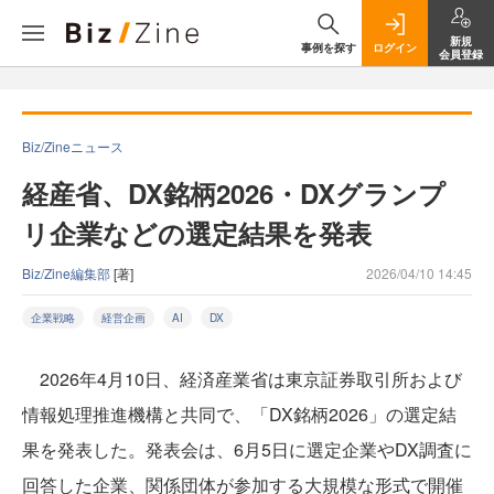
新規
事例を探す
ログイン
会員登録
Biz/Zineニュース
経産省、DX銘柄2026・DXグランプ
リ企業などの選定結果を発表
Biz/Zine編集部
[著]
2026/04/10 14:45
企業戦略
経営企画
AI
DX
2026年4月10日、経済産業省は東京証券取引所および
情報処理推進機構と共同で、「DX銘柄2026」の選定結
果を発表した。発表会は、6月5日に選定企業やDX調査に
回答した企業、関係団体が参加する大規模な形式で開催