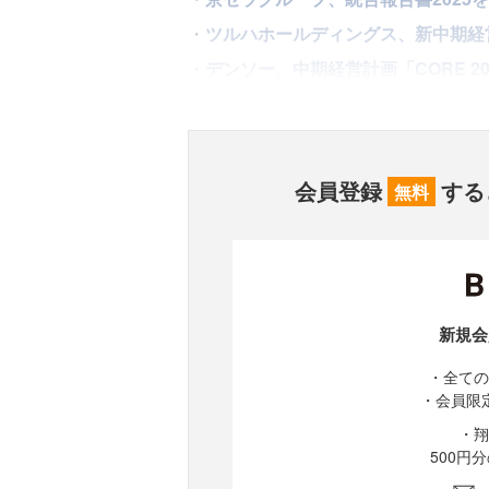
・
ツルハホールディングス、新中期経営
・
デンソー、中期経営計画「CORE 
会員登録
する
無料
新規会
・全ての
・会員限
・翔
500円