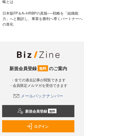
略とは
日本版FP＆A×HRBPの真髄──戦略を「組織能
力」へと翻訳し、事業を勝利へ導くパートナーへ
の進化
新規会員登録
のご案内
無料
・全ての過去記事が閲覧できます
・会員限定メルマガを受信できます
メールバックナンバー
新規会員登録
無料
ログイン