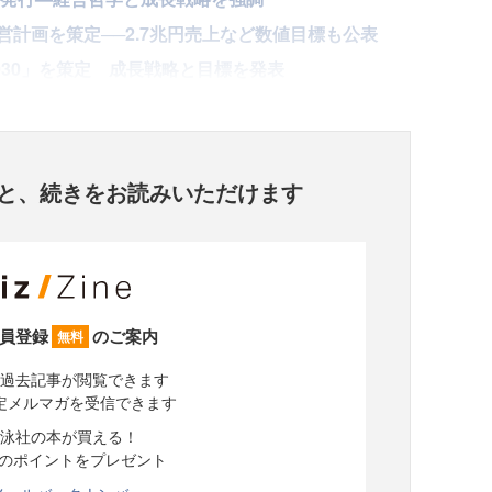
計画を策定──2.7兆円売上など数値目標も公表
2030」を策定 成長戦略と目標を発表
と、
続きをお読みいただけます
員登録
のご案内
無料
過去記事が閲覧できます
定メルマガを受信できます
泳社の本が買える！
分のポイントをプレゼント