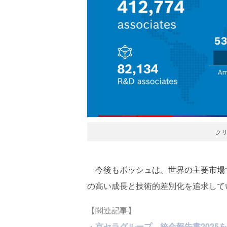
ク
今後もボッシュは、世界の主要市場で
の高い成長と技術的差別化を追求して
【関連記事】
・
京セラグループ、統合報告書2025