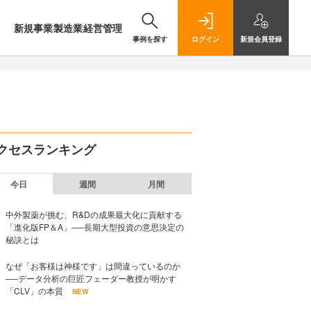
新規事業
製造業
経営管理
事例を探す
ログイン
新規
会員登録
クセスランキング
今日
週間
月間
中外製薬が挑む、R&Dの成果最大化に貢献する
「進化版FP＆A」──長期大型投資の意思決定の
秘訣とは
なぜ「お客様は神様です」は間違っているのか
──データ分析の巨匠フェーダー教授が明かす
「CLV」の本質
NEW