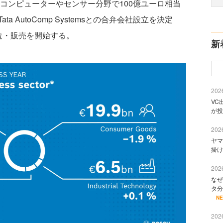
ルコンピューターやセンサー分野で100億ユーロ相当
 AutoComp Systemsとの合弁会社設立を決定
造・販売を開始する。
新
2026
VC
が投
2026
ヤマ
掛け
2026
なぜ
タ分
N
2026