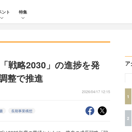
ベント
特集
「戦略2030」の進捗を発
ア
調整で推進
2026/04/17 12:15
1
書
長期事業構想
2