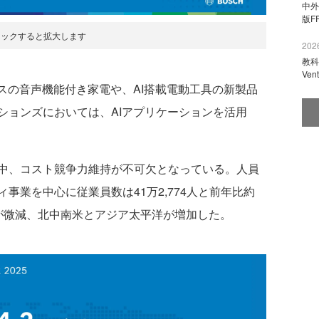
中外
版F
リックすると拡大します
2026
教科
Ve
スの音声機能付き家電や、AI搭載電動工具の新製品
ションズにおいては、AIアプリケーションを活用
中、コスト競争力維持が不可欠となっている。人員
事業を中心に従業員数は41万2,774人と前年比約
が微減、北中南米とアジア太平洋が増加した。