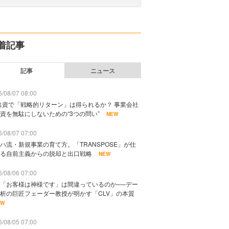
着記事
記事
ニュース
/08/07 08:00
出資で「戦略的リターン」は得られるか？ 事業会社
資を無駄にしないための“3つの問い”
NEW
/08/07 07:00
ハ流・新規事業の育て方。「TRANSPOSE」が仕
る自前主義からの脱却と出口戦略
NEW
/08/06 07:00
「お客様は神様です」は間違っているのか──デー
析の巨匠フェーダー教授が明かす「CLV」の本質
EW
/08/05 07:00