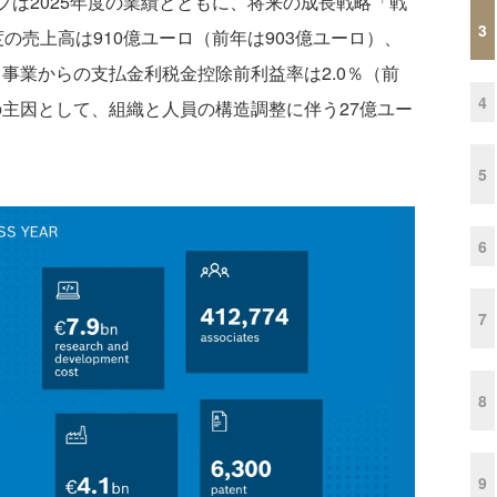
ープは2025年度の業績とともに、将来の成長戦略「戦
3
年度の売上高は910億ユーロ（前年は903億ユーロ）、
、事業からの支払金利税金控除前利益率は2.0％（前
4
の主因として、組織と人員の構造調整に伴う27億ユー
5
6
7
8
9