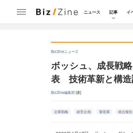
ニュース
記事
イ
Biz/Zineニュース
ボッシュ、成長戦略
表 技術革新と構造
Biz/Zine編集部
[著]
企業戦略
経営企画
製造業
統合報告