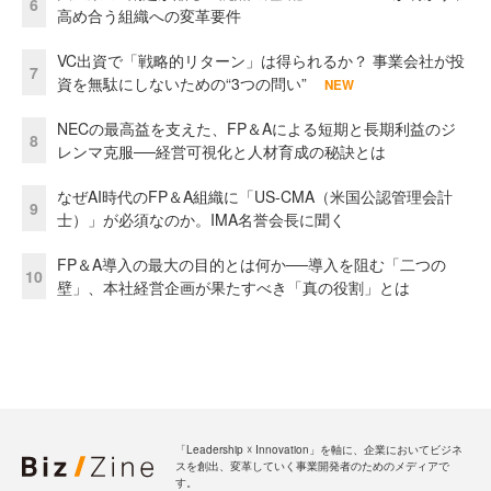
6
高め合う組織への変革要件
VC出資で「戦略的リターン」は得られるか？ 事業会社が投
7
資を無駄にしないための“3つの問い”
NEW
NECの最高益を支えた、FP＆Aによる短期と長期利益のジ
8
レンマ克服──経営可視化と人材育成の秘訣とは
なぜAI時代のFP＆A組織に「US-CMA（米国公認管理会計
9
士）」が必須なのか。IMA名誉会長に聞く
FP＆A導入の最大の目的とは何か──導入を阻む「二つの
10
壁」、本社経営企画が果たすべき「真の役割」とは
「Leadership ☓ Innovation」を軸に、企業においてビジネ
スを創出、変革していく事業開発者のためのメディアで
す。