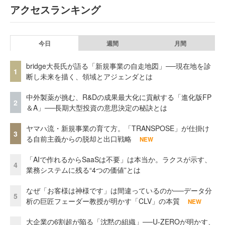
アクセスランキング
今日
週間
月間
bridge大長氏が語る「新規事業の自走地図」──現在地を診
1
断し未来を描く、領域とアジェンダとは
中外製薬が挑む、R&Dの成果最大化に貢献する「進化版FP
2
＆A」──長期大型投資の意思決定の秘訣とは
ヤマハ流・新規事業の育て方。「TRANSPOSE」が仕掛け
3
る自前主義からの脱却と出口戦略
NEW
「AIで作れるからSaaSは不要」は本当か。ラクスが示す、
4
業務システムに残る“4つの価値”とは
なぜ「お客様は神様です」は間違っているのか──データ分
5
析の巨匠フェーダー教授が明かす「CLV」の本質
NEW
大企業の6割超が陥る「沈黙の組織」──U-ZEROが明かす、