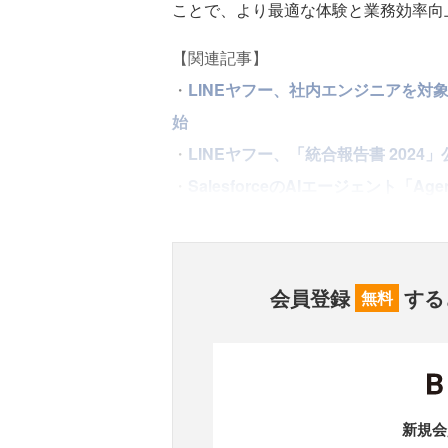
ことで、より最適な体験と業務効率向
【関連記事】
・
LINEヤフー、社内エンジニアを対
始
・
LINEヤフー、「統合報告書 2024
・
SalesforceのAIエージェント「Ag
会員登録
する
無料
新規会