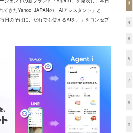
エージェントの新ブランド「Agent i」を発表し、本日
3
たYahoo! JAPANの「AIアシスタント」と
し、「毎日のそばに、だれでも使えるAIを。」をコンセプ
4
5
6
7
8
9