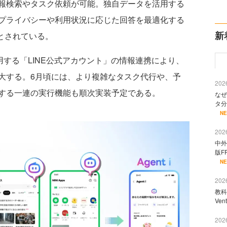
報検索やタスク依頼が可能。独自データを活用する
プライバシーや利用状況に応じた回答を最適化する
新
定とされている。
する「LINE公式アカウント」の情報連携により、
大する。6月頃には、より複雑なタスク代行や、予
2026
する一連の実行機能も順次実装予定である。
なぜ
タ分
N
2026
中外
版F
N
2026
教科
Ve
2026