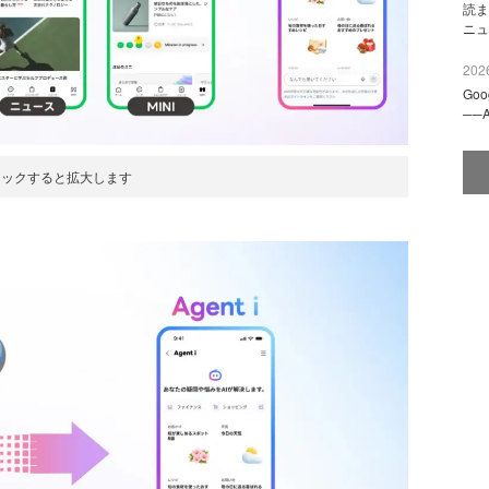
読ま
ニュ
2026
Go
──
リックすると拡大します