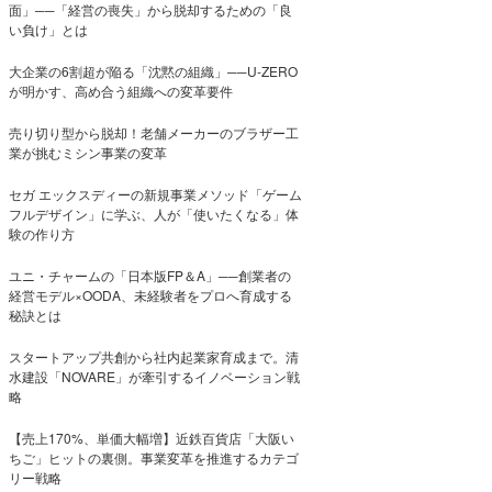
面」──「経営の喪失」から脱却するための「良
い負け」とは
大企業の6割超が陥る「沈黙の組織」──U-ZERO
が明かす、高め合う組織への変革要件
売り切り型から脱却！老舗メーカーのブラザー工
業が挑むミシン事業の変革
セガ エックスディーの新規事業メソッド「ゲーム
フルデザイン」に学ぶ、人が「使いたくなる」体
験の作り方
ユニ・チャームの「日本版FP＆A」──創業者の
経営モデル×OODA、未経験者をプロへ育成する
秘訣とは
スタートアップ共創から社内起業家育成まで。清
水建設「NOVARE」が牽引するイノベーション戦
略
【売上170%、単価大幅増】近鉄百貨店「大阪い
ちご」ヒットの裏側。事業変革を推進するカテゴ
リー戦略