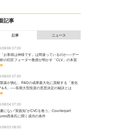
着記事
記事
ニュース
/08/06 07:00
「お客様は神様です」は間違っているのか──デー
析の巨匠フェーダー教授が明かす「CLV」の本質
EW
/08/05 07:00
製薬が挑む、R&Dの成果最大化に貢献する「進化
P＆A」──長期大型投資の意思決定の秘訣とは
EW
/08/04 07:00
書にない“実践知”がCVCを救う。Counterpart
ntures西条氏に聞く成功の条件
/08/03 08:00