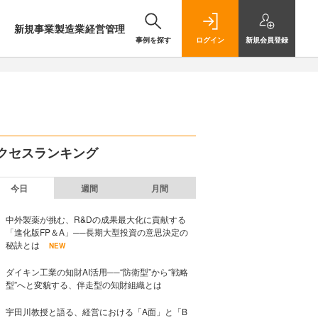
新規事業
製造業
経営管理
事例を探す
ログイン
新規
会員登録
クセスランキング
今日
週間
月間
中外製薬が挑む、R&Dの成果最大化に貢献する
「進化版FP＆A」──長期大型投資の意思決定の
秘訣とは
NEW
ダイキン工業の知財AI活用──“防衛型”から“戦略
型”へと変貌する、伴走型の知財組織とは
宇田川教授と語る、経営における「A面」と「B