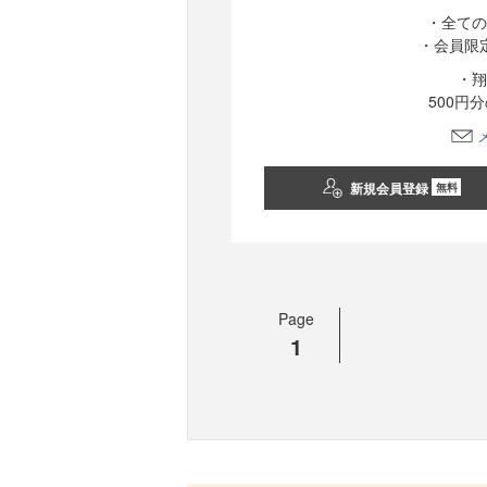
・全ての
・会員限
・翔
500円
新規会員登録
無料
Page
1