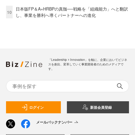
日本版FP＆A×HRBPの真髄──戦略を「組織能力」へと翻訳
10
し、事業を勝利へ導くパートナーへの進化
「Leadership ☓ Innovation」を軸に、企業においてビジネ
スを創出、変革していく事業開発者のためのメディアで
す。
ログイン
新規会員登録
メールバックナンバー