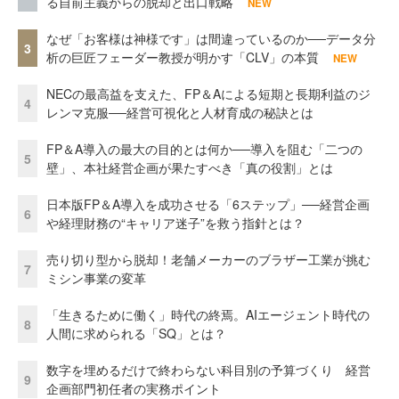
る自前主義からの脱却と出口戦略
NEW
なぜ「お客様は神様です」は間違っているのか──データ分
3
析の巨匠フェーダー教授が明かす「CLV」の本質
NEW
NECの最高益を支えた、FP＆Aによる短期と長期利益のジ
4
レンマ克服──経営可視化と人材育成の秘訣とは
FP＆A導入の最大の目的とは何か──導入を阻む「二つの
5
壁」、本社経営企画が果たすべき「真の役割」とは
日本版FP＆A導入を成功させる「6ステップ」──経営企画
6
や経理財務の“キャリア迷子”を救う指針とは？
売り切り型から脱却！老舗メーカーのブラザー工業が挑む
7
ミシン事業の変革
「生きるために働く」時代の終焉。AIエージェント時代の
8
人間に求められる「SQ」とは？
数字を埋めるだけで終わらない科目別の予算づくり 経営
9
企画部門初任者の実務ポイント