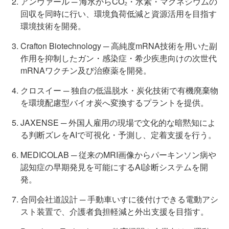
アンヴァール ─ 海水からCO₂・水素・マグネシウムの
回収を同時に行い、環境負荷低減と資源活用を目指す
環境技術を開発。
Crafton Biotechnology ─ 高純度mRNA技術を用いた副
作用を抑制したガン・感染症・希少疾患向けの次世代
mRNAワクチン及び治療薬を開発。
クロスイー ─ 独自の低温脱水・炭化技術で有機廃棄物
を環境配慮型バイオ炭へ変換するプラントを提供。
JAXENSE ─ 外国人雇用の現場で文化的な暗黙知によ
る判断ズレをAIで可視化・予測し、定着支援を行う。
MEDICOLAB ─ 従来のMRI画像からパーキンソン病や
認知症の早期発見を可能にするAI診断システムを開
発。
合同会社道設計 ─ 手動車いすに後付けできる電動アシ
スト装置で、介護者負担軽減と外出支援を目指す。