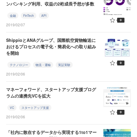
ンバンキング利用、収益の2桁成長予想が多数
金融
FinTech
API
0
2019/02/07
ShippioとANAグループ、国際航空貨物輸送に
おけるプロセスの電子化・簡易化への取り組み
を開始
0
テクノロジー
物流・運輸
実証実験
2019/02/06
マネーフォワード、スタートアップ支援プログ
ラムの連携先VCを拡大
VC
スタートアップ支援
0
2019/02/06
「社内に散在するデータから実現する1to1マー