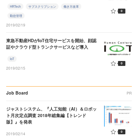
HRTech
サブスクリプション
働き方改革
0
勤怠管理
2019/02/19
東急不動産HDがIoT住宅サービスを開始、顔認
証やクラウド型トランクサービスなど導入
IoT
0
2019/02/15
Job Board
PR
ジャストシステム、『人工知能（AI）＆ロボッ
ト月次定点調査 2018年総集編【トレンド
版】』を発表
0
2019/02/14