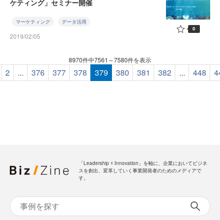
ケティング」セミナー開催
マーケティング
データ活用
0
2019/02/05
8970件中7561～7580件を表示
2
...
376
377
378
379
380
381
382
...
448
4
「Leadership ☓ Innovation」を軸に、企業においてビジネ
スを創出、変革していく事業開発者のためのメディアで
す。