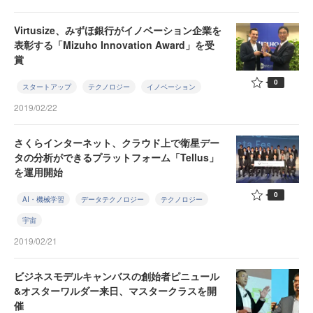
Virtusize、みずほ銀行がイノベーション企業を
表彰する「Mizuho Innovation Award」を受
賞
0
スタートアップ
テクノロジー
イノベーション
2019/02/22
さくらインターネット、クラウド上で衛星デー
タの分析ができるプラットフォーム「Tellus」
を運用開始
0
AI・機械学習
データテクノロジー
テクノロジー
宇宙
2019/02/21
ビジネスモデルキャンバスの創始者ピニュール
&オスターワルダー来日、マスタークラスを開
催