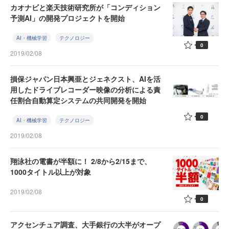
カオナビと楽天技術研究所が「コンディション
予測AI」の開発プロジェクトを開始
AI・機械学習
テクノロジー
0
2019/02/08
損保ジャパン日本興亜とジェネクスト、AIを活
用したドライブレコーダー映像の分析による責
任割合自動算定システムの共同開発を開始
0
AI・機械学習
テクノロジー
2019/02/08
翔泳社の電書が半額に！ 2/8から2/15まで、
1000タイトル以上が対象
2019/02/08
0
アクセンチュア調査、大手銀行の大半がオープ