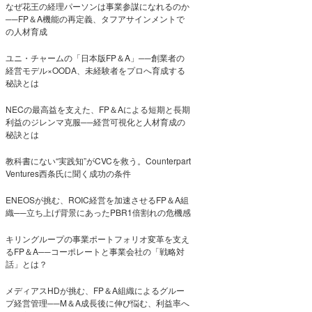
なぜ花王の経理パーソンは事業参謀になれるのか
──FP＆A機能の再定義、タフアサインメントで
の人材育成
ユニ・チャームの「日本版FP＆A」──創業者の
経営モデル×OODA、未経験者をプロへ育成する
秘訣とは
NECの最高益を支えた、FP＆Aによる短期と長期
利益のジレンマ克服──経営可視化と人材育成の
秘訣とは
教科書にない“実践知”がCVCを救う。Counterpart
Ventures西条氏に聞く成功の条件
ENEOSが挑む、ROIC経営を加速させるFP＆A組
織──立ち上げ背景にあったPBR1倍割れの危機感
キリングループの事業ポートフォリオ変革を支え
るFP＆A──コーポレートと事業会社の「戦略対
話」とは？
メディアスHDが挑む、FP＆A組織によるグルー
プ経営管理──M＆A成長後に伸び悩む、利益率へ