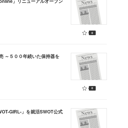
online」リニューアルオープン
0
売 ～５００年続いた保持器を
0
-GIRL-」を就活SWOT公式