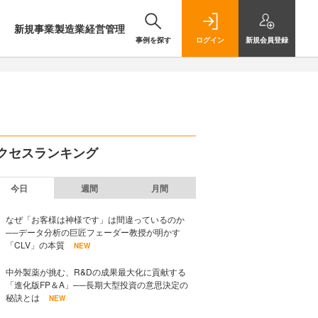
新規事業
製造業
経営管理
事例を探す
ログイン
新規
会員登録
クセスランキング
今日
週間
月間
なぜ「お客様は神様です」は間違っているのか
──データ分析の巨匠フェーダー教授が明かす
「CLV」の本質
NEW
中外製薬が挑む、R&Dの成果最大化に貢献する
「進化版FP＆A」──長期大型投資の意思決定の
秘訣とは
NEW