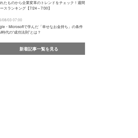
れたものから企業変革のトレンドをチェック！週間
ースランキング【7/24～7/30】
/08/03 07:00
ogle・Microsoftで学んだ「幸せなお金持ち」の条件
AI時代の“成功法則”とは？
新着記事一覧を見る