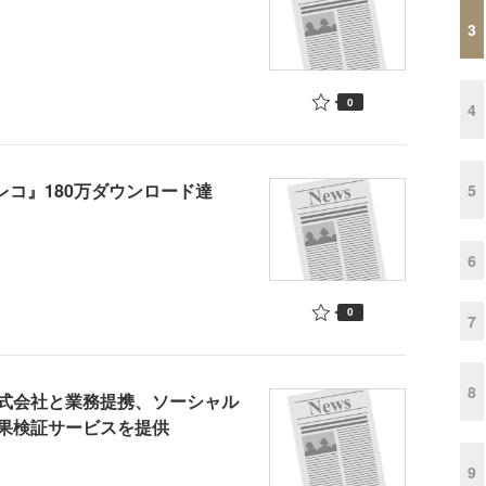
3
0
4
レコ』180万ダウンロード達
5
6
0
7
8
式会社と業務提携、ソーシャル
果検証サービスを提供
9