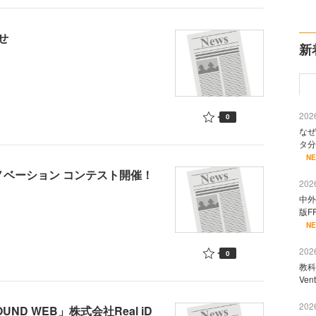
せ
新
2026
0
なぜ
タ分
N
ノベーション コンテスト開催！
2026
中外
版F
N
2026
0
教科
Ve
2026
D WEB」株式会社Real iD