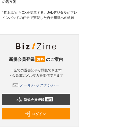
の処方箋
“超上流”からCXを変革する。JALデジタルがブレ
インパッドの伴走で実現した自走組織への軌跡
新規会員登録
のご案内
無料
・全ての過去記事が閲覧できます
・会員限定メルマガを受信できます
メールバックナンバー
新規会員登録
無料
ログイン