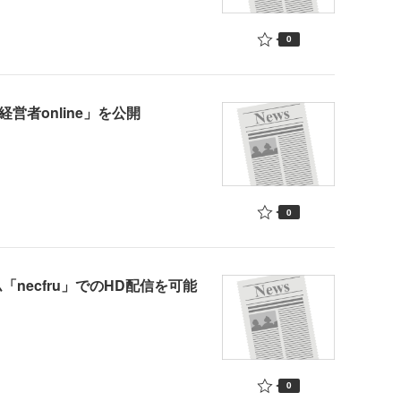
0
営者online」を公開
0
necfru」でのHD配信を可能
0