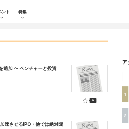
ベント
特集
ア
追加 〜 ベンチャーと投資
1
0
2
を加速させるIPO・他では絶対聞