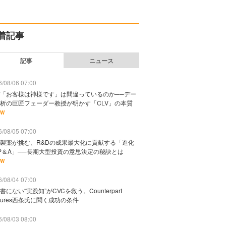
着記事
記事
ニュース
/08/06 07:00
「お客様は神様です」は間違っているのか──デー
析の巨匠フェーダー教授が明かす「CLV」の本質
EW
/08/05 07:00
製薬が挑む、R&Dの成果最大化に貢献する「進化
P＆A」──長期大型投資の意思決定の秘訣とは
EW
/08/04 07:00
書にない“実践知”がCVCを救う。Counterpart
ntures西条氏に聞く成功の条件
/08/03 08:00